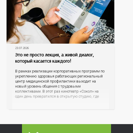
23.07.2026
Это не просто лекция, а живой диалог,
который касается каждого!
В рамках реализации корпоративных программ по
укреплению здоровья работающих региональный
центр медицинской профилактики выходит на
новый уровень общения с трудовыми
коллективами. В этот раз кинотеатр «Сокол» на
один день превратился в открытую студию, где
для сотрудников более 10 ведущих предприятий и
организаций области прошло интерактивное ток-
шоу «ВИЧ в деталях». На встречу с работниками
пришла настоящая