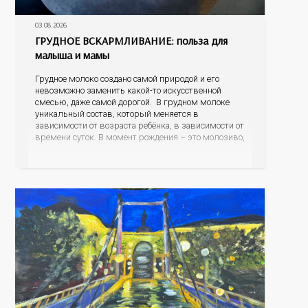
03.08.2026
ГРУДНОЕ ВСКАРМЛИВАНИЕ: польза для
малыша и мамы
Грудное молоко создано самой природой и его
невозможно заменить какой-то искусственной
смесью, даже самой дорогой. В грудном молоке
уникальный состав, который меняется в
зависимости от возраста ребёнка, в зависимости от
времени суток. В момент рождения – это молозиво,
а как малыш подрастает – меняется состав белков,
жиров, углеводов, иммунных компонентов,
антигенный состав. Только грудное молоко
содержит