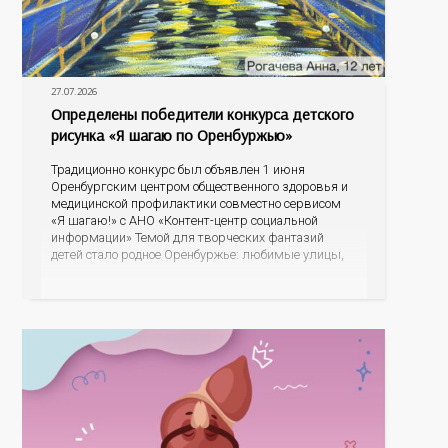
27.07.2026
Определены победители конкурса детского
рисунка «Я шагаю по Оренбуржью»
Традиционно конкурс был объявлен 1 июня
Оренбургским центром общественного здоровья и
медицинской профилактики совместно сервисом
«Я шагаю!» с АНО «Контент-центр социальной
информации» Темой для творческих фантазий
детей стало родное Оренбуржье: любимые улицы,
знаковые места, достопримечательности области И
эта тема оказалась для ребят весьма интересной.
На конкурс было прислано почти 400 рисунков из
разных уголков Оренбуржья. С огромной