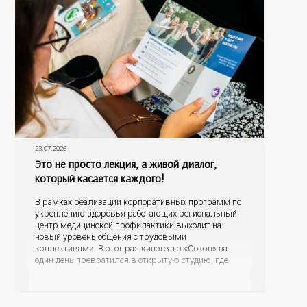
23.07.2026
Это не просто лекция, а живой диалог,
который касается каждого!
В рамках реализации корпоративных программ по
укреплению здоровья работающих региональный
центр медицинской профилактики выходит на
новый уровень общения с трудовыми
коллективами. В этот раз кинотеатр «Сокол» на
один день превратился в открытую студию, где
для сотрудников более 10 ведущих предприятий и
организаций области прошло интерактивное ток-
шоу «ВИЧ в деталях». На встречу с работниками
пришла настоящая