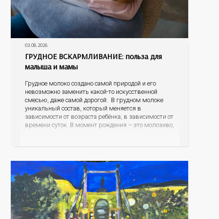
03.08.2026
ГРУДНОЕ ВСКАРМЛИВАНИЕ: польза для
малыша и мамы
Грудное молоко создано самой природой и его
невозможно заменить какой-то искусственной
смесью, даже самой дорогой. В грудном молоке
уникальный состав, который меняется в
зависимости от возраста ребёнка, в зависимости от
времени суток. В момент рождения – это молозиво,
а как малыш подрастает – меняется состав белков,
жиров, углеводов, иммунных компонентов,
антигенный состав. Только грудное молоко
содержит