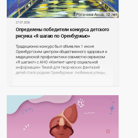
27.07.2026
Определены победители конкурса детского
рисунка «Я шагаю по Оренбуржью»
Традиционно конкурс был объявлен 1 июня
Оренбургским центром общественного здоровья и
медицинской профилактики совместно сервисом
«Я шагаю!» с АНО «Контент-центр социальной
информации» Темой для творческих фантазий
детей стало родное Оренбуржье: любимые улицы,
знаковые места, достопримечательности области И
эта тема оказалась для ребят весьма интересной.
На конкурс было прислано почти 400 рисунков из
разных уголков Оренбуржья. С огромной