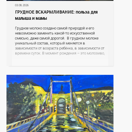
03.08.2026
ГРУДНОЕ ВСКАРМЛИВАНИЕ: польза для
малыша и мамы
Грудное молоко создано самой природой и его
невозможно заменить какой-то искусственной
смесью, даже самой дорогой. В грудном молоке
уникальный состав, который меняется в
зависимости от возраста ребёнка, в зависимости от
времени суток. В момент рождения – это молозиво,
а как малыш подрастает – меняется состав белков,
жиров, углеводов, иммунных компонентов,
антигенный состав. Только грудное молоко
содержит