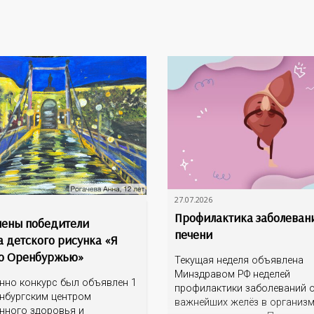
27.07.2026
Профилактика заболеван
ены победители
печени
а детского рисунка «Я
о Оренбуржью»
Текущая неделя объявлена
Минздравом РФ неделей
нно конкурс был объявлен 1
профилактики заболеваний о
нбургским центром
важнейших желёз в организ
нного здоровья и