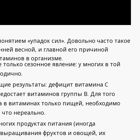
онятием «упадок сил». Довольно часто такое
нней весной, и главной его причиной
таминов в организме.
 только сезонное явление: у многих в той
годично.
щие результаты: дефицит витамина С
недостает витаминов группы В. Для того
а в витаминах только пищей, необходимо
 что нереально.
огих продуктах питания (иногда
й выращивания фруктов и овощей, их