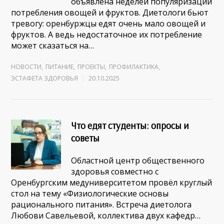
объявлена неделей популяризации
потребления овощей и фруктов. Диетологи бьют
тревогу: оренбуржцы едят очень мало овощей и
фруктов. А ведь недостаточное их потребление
может сказаться на…
НОВОСТИ
,
ПИТАНИЕ
,
ПРОЕКТЫ
,
ПРОФИЛАКТИКА
,
ЭСТАФЕТА ЗДОРОВЬЯ
20.10.2025
Что едят студенты: опросы и
советы
Областной центр общественного
здоровья совместно с
Оренбургским медуниверситетом провёл круглый
стол на тему «Физиологические основы
рационального питания». Встреча диетолога
Любови Савельевой, коллектива двух кафедр…