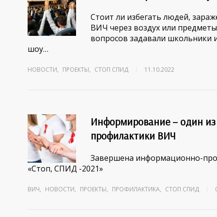
Стоит ли избегать людей, зара
ВИЧ через воздух или предметы
вопросов задавали школьники и
шоу…
НОВОСТИ
,
ПРОЕКТЫ
,
СТОП СПИД
11.10.2022
Информирование – один из 
профилактики ВИЧ
Завершена информационно-про
«Стоп, СПИД -2021»
ВИЧ
,
НОВОСТИ
,
ПРОЕКТЫ
,
ПРОФИЛАКТИКА
,
СТОП СПИД