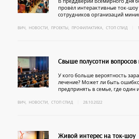
В преддверии Всемирного дня 
провёл интерактивные ток-шоу «
сотрудников организаций минис
ВИЧ
,
НОВОСТИ
,
ПРОЕКТЫ
,
ПРОФИЛАКТИКА
,
СТОП СПИД
Свыше полусотни вопросов 
У кого больше вероятность зар
лечение? Может ли быть ошибк
предпринять в семье, где один
ВИЧ
,
НОВОСТИ
,
СТОП СПИД
28.10.2022
Живой интерес на ток-шоу