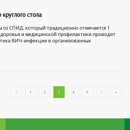
 круглого стола
ы со СПИД, который традиционно отмечается 1
 здоровья и медицинской профилактики проводит
ктика ВИЧ-инфекции в организованных
‹
1
2
3
4
5
›
»