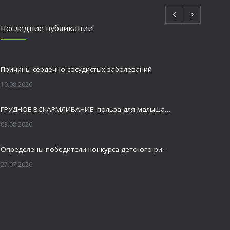
Последние публикации
Причины сердечно-сосудистых заболеваний
10.08.2026
ГРУДНОЕ ВСКАРМЛИВАНИЕ: польза для малыша и мамы
03.08.2026
Определены победители конкурса детского рисунка «Я шагаю по Оренбуржью»
27.07.2026
Профилактика заболеваний печени
27.07.2026
Это не просто лекция, а живой диалог, который касается каждого!