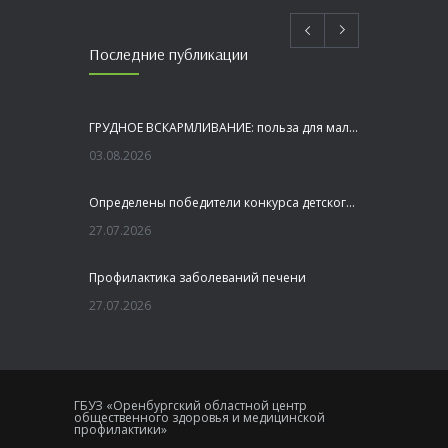
Последние публикации
ГРУДНОЕ ВСКАРМЛИВАНИЕ: польза для малыша и мамы
03.08.2026
Определены победители конкурса детского рисунка «Я шагаю по Оренбуржью»
27.07.2026
Профилактика заболеваний печени
27.07.2026
Это не просто лекция, а живой диалог, который касается каждого!
23.07.2026
ГБУЗ «Оренбургский областной центр
общественного здоровья и медицинской
Как сохранить здоровье головного мозга
профилактики»