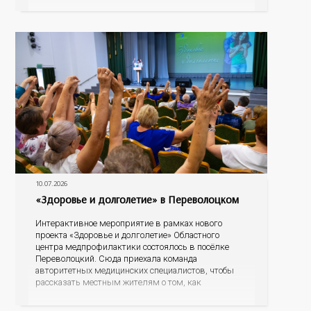
организаций области прошло интерактивное ток-
шоу «ВИЧ в деталях». На встречу с работниками
пришла настоящая
10.07.2026
«Здоровье и долголетие» в Переволоцком
Интерактивное мероприятие в рамках нового
проекта «Здоровье и долголетие» Областного
центра медпрофилактики состоялось в посёлке
Переволоцкий. Сюда приехала команда
авторитетных медицинских специалистов, чтобы
рассказать местным жителям о том, как
предупредить заболевания и продлить свою жизнь
на долгие годы. В ДК «Геолог» собрались более 120