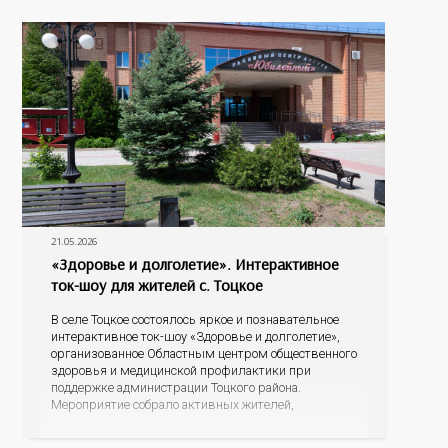
переволочан. Уже на входе их «вооружили»
подборкой листовок с полезными рекомендациями.
21.05.2026
«Здоровье и долголетие». Интерактивное
ток-шоу для жителей с. Тоцкое
В селе Тоцкое состоялось яркое и познавательное
интерактивное ток-шоу «Здоровье и долголетие»,
организованное Областным центром общественного
здоровья и медицинской профилактики при
поддержке администрации Тоцкого района.
Мероприятие собрало активных жителей,
желающих узнать из первых уст о правилах
сохранения здоровья и составляющих активного