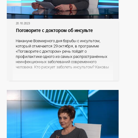
20.10.2023
Поговорите с доктором об инсульте
Накануне Всемирного дня борьбы с инсультом,
который отмечается 29 октября, в программе
«Поговорите с доктором» речь пойдёт о
профилактике одного из самых распространённых
неинфекционных заболеваний современного
человека. Кто рискует заболеть инсультом? Каковы
его первые проявления? Как правильно оказать
первую помощь? На эти вопросы об остром
нарушении мозгового кровообращения ответит
гость программы – главный невролог минздрава