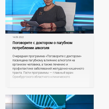
14.09.2022
Поговорите с доктором о пагубном
потреблении алкоголя
Очередная программа «Поговорите с доктором»
посвящена пагубному влиянию алкоголя на
организм человека, а также лечению и
профилактике заболеваний желудочно-кишечного
тракта. Гости программы — главный врач
Оренбургского областного клинического
наркологического диспансера, главный нарколог
регионального минздрава Владимир Васильевич
Карпец и главный гастроэнтеролог министерства
здравоохранения Оренбургской области Елена
Анатольевна Подгороднева.