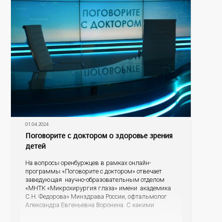
01.04.2024
Поговорите с доктором о здоровье зрения
детей
На вопросы оренбуржцев в рамках онлайн-
программы «Поговорите с доктором» отвечает
заведующая научно-образовательным отделом
«МНТК «Микрохирургия глаза» имени академика
С.Н. Федорова» Минздрава России, офтальмолог
Александра Евгеньевна Воронина. С какими
проблемами зрения чаще всего обращаются в
детское отделение, как родителям понять, что у