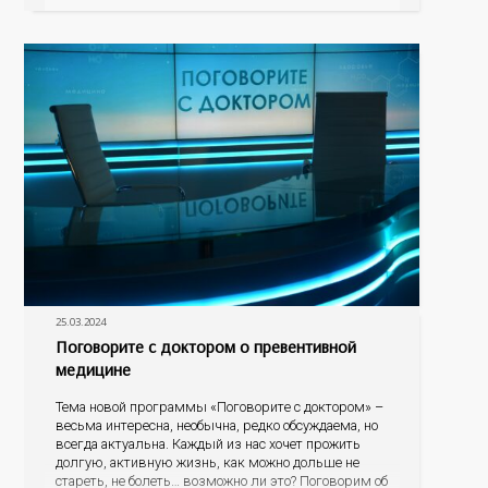
ребенка падает зрение, есть ли альтернатива очкам
для детей, почему развивается косоглазие? На эти
25.03.2024
Поговорите с доктором о превентивной
медицине
Тема новой программы «Поговорите с доктором» –
весьма интересна, необычна, редко обсуждаема, но
всегда актуальна. Каждый из нас хочет прожить
долгую, активную жизнь, как можно дольше не
стареть, не болеть… возможно ли это? Поговорим об