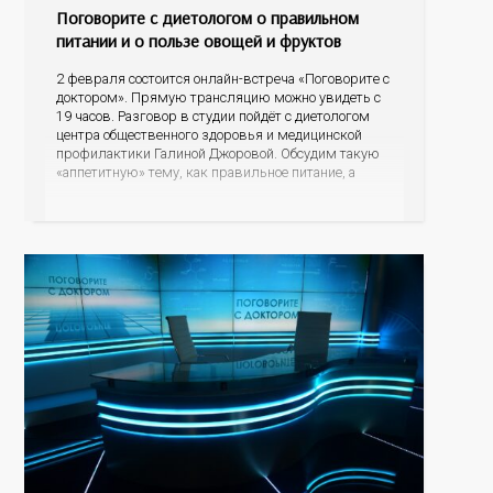
Поговорите с диетологом о правильном
питании и о пользе овощей и фруктов
2 февраля состоится онлайн-встреча «Поговорите с
доктором». Прямую трансляцию можно увидеть с
19 часов. Разговор в студии пойдёт с диетологом
центра общественного здоровья и медицинской
профилактики Галиной Джоровой. Обсудим такую
«аппетитную» тему, как правильное питание, а
подробнее остановимся на пользе овощей и
фруктов. Какие продукты питания могут
спровоцировать риски развития онкопатологий и
других заболеваний, а