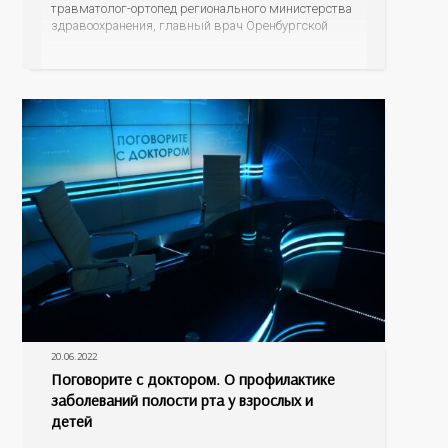
травматолог-ортопед регионального министерства
здравоохранения, главный врач Оренбургской
городской больницы №4 Дмитрий Юрьевич
Пупынин и главный гериатр минздрава области,
заместитель главного врача по медицинской части
областного психоневрологического госпиталя
ветеранов войн Наталья Сергеевна Шокурова. С
20.06.2022
Поговорите с доктором. О профилактике
заболеваний полости рта у взрослых и
детей