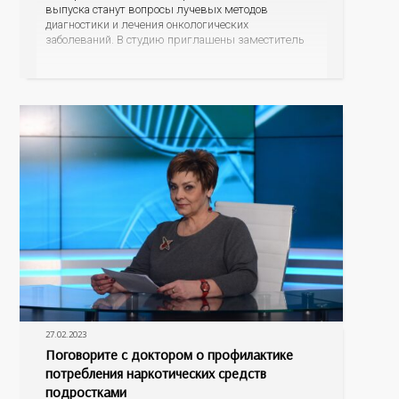
выпуска станут вопросы лучевых методов
диагностики и лечения онкологических
заболеваний. В студию приглашены заместитель
главного врача Оренбургского областного
онкодиспансера Инга Яковлевна Панова и
заведующий отделением лучевой диагностики
Алексей Викторович Емельянов. Какого размера
опухоли можно обнаружить с помощью
современных маммографов и компьютерных
27.02.2023
Поговорите с доктором о профилактике
потребления наркотических средств
подростками