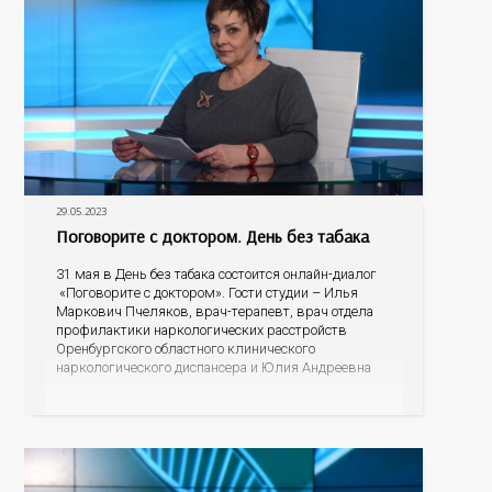
29.05.2023
Поговорите с доктором. День без табака
31 мая в День без табака состоится онлайн-диалог
«Поговорите с доктором». Гости студии – Илья
Маркович Пчеляков, врач-терапевт, врач отдела
профилактики наркологических расстройств
Оренбургского областного клинического
наркологического диспансера и Юлия Андреевна
Карабаева, медицинский психолог Оренбургского
областного центра общественного здоровья и
медицинской профилактики. Сколько вредных
веществ содержится в табачном дыме? Может ли
сигаретный фильтр их задержать?