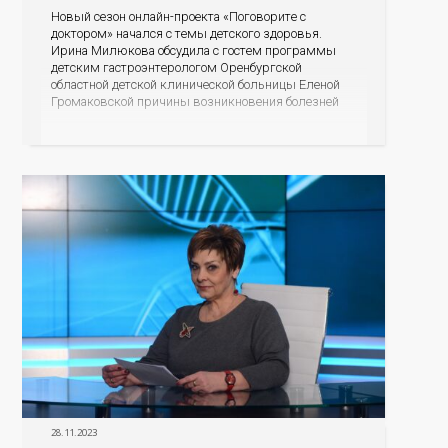
Новый сезон онлайн-проекта «Поговорите с
доктором» начался с темы детского здоровья.
Ирина Милюкова обсудила с гостем программы
детским гастроэнтерологом Оренбургской
областной детской клинической больницы Еленой
Громаковской причины возникновения болезней
ЖКТ, симптомы заболеваний системы, а главное,
меры профилактики болезней желудка и
кишечника у детей.
28.11.2023