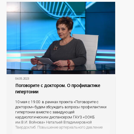
бесплатную помощь; как обезопасить своих
04.05.2023
Поговорите с доктором. О профилактике
гипертонии
10 мая с 19.00 в рамках проекта «Поговорите с
доктором» будем обсуждать вопросы профилактики
гипертонии вместе с заведующей
кардиологическим диспансером ГАУЗ «ООКБ
им.В.И. Войнова» Натальей Владимировной
Твердохлиб. Повышение артериального давление
не всегда ощущается человеком, и в этом есть