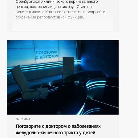
Оренбургского клинического перинатального
центра, доктор медицинских наук Светлана
Константиновна Кшнясева ответила на вопросы о
сохранении репродуктивной функции,
профилактике нежелательной беременности и
поддержке женского организма в период
менопаузы.
16.02.2024
Поговорите с доктором о заболеваниях
желудочно-кишечного тракта у детей