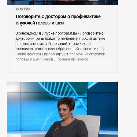
30.10.2023
Поговорите с доктором о профилактике
опухолей головы и шеи
В очередном выпуске программы «Поговорите с
доктором» речь пойдёт о лечении и профилактике
онкологических заболеваний, в том числе
злокачественных новообразований головы и шеи.
Какие факторы провоцируют появление опухолей
головы и шеи? Каковы ранние признаки
онкологических заболеваний? Как проявляется рак
щитовидной железы? Какие современные методы
лечения сегодня применяются в Оренбуржье? На
эти и другие вопросы ответят