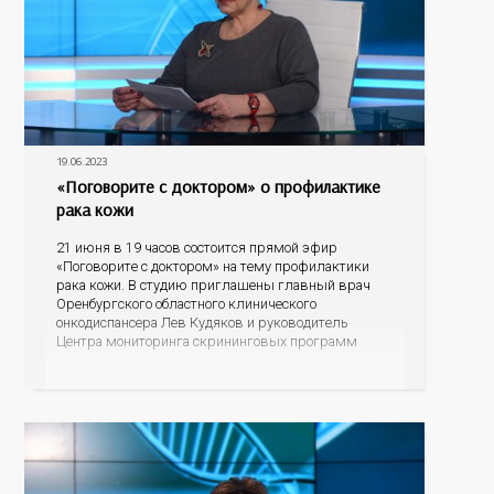
19.06.2023
«Поговорите с доктором» о профилактике
рака кожи
21 июня в 19 часов состоится прямой эфир
«Поговорите с доктором» на тему профилактики
рака кожи. В студию приглашены главный врач
Оренбургского областного клинического
онкодиспансера Лев Кудяков и руководитель
Центра мониторинга скрининговых программ
Полина Саакян. В ходе диалога специалисты
пояснят, насколько онкозаболевания кожи
распространены среди оренбуржцев, что
провоцирует возникновение данной патологии, как
человек может заподозрить