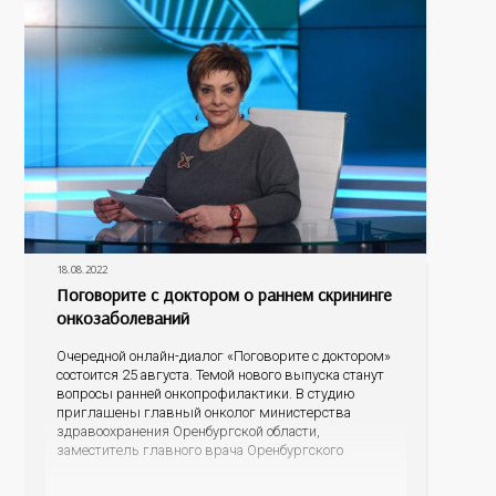
различных локализаций на ранних стадиях,
18.08.2022
Поговорите с доктором о раннем скрининге
онкозаболеваний
Очередной онлайн-диалог «Поговорите с доктором»
состоится 25 августа. Темой нового выпуска станут
вопросы ранней онкопрофилактики. В студию
приглашены главный онколог министерства
здравоохранения Оренбургской области,
заместитель главного врача Оренбургского
областного онкологического диспансера Константин
Владимирович Щетинин и начальник Центра