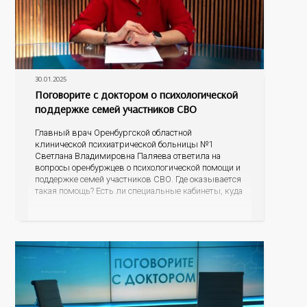
30.01.2025
Поговорите с доктором о психологической
поддержке семей участников СВО
Главный врач Оренбургской областной
клинической психиатрической больницы №1
Светлана Владимировна Паляева ответила на
вопросы оренбуржцев о психологической помощи и
поддержке семей участников СВО. Где оказывается
такая помощь? Есть ли специальные кабинеты, куда
могут прийти супруги, матери бойцов? Стоит ли
расспрашивать, что пережил супруг во время
исполнения воинского долга? Как родственникам и
знакомым общаться и поддерживать