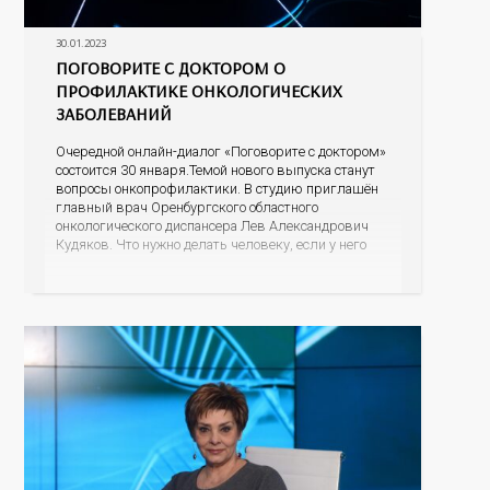
30.01.2023
ПОГОВОРИТЕ С ДОКТОРОМ О
ПРОФИЛАКТИКЕ ОНКОЛОГИЧЕСКИХ
ЗАБОЛЕВАНИЙ
Очередной онлайн-диалог «Поговорите с доктором»
состоится 30 января.Темой нового выпуска станут
вопросы онкопрофилактики. В студию приглашён
главный врач Оренбургского областного
онкологического диспансера Лев Александрович
Кудяков. Что нужно делать человеку, если у него
есть подозрение на онкологию; какие признаки
должны насторожить; возможно ли обнаружить
онкологию во время диспансеризации или
профосмотра; как свести к минимуму риск
возникновения