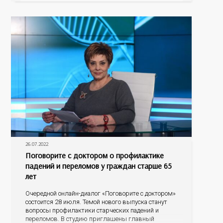
мониторинга скрининговых программ
Оренбургской области Полина Ишхановна Саакян.
Разговор пойдет о профилактике онкологических
заболеваний, а именно о скрининговых
26.07.2022
Поговорите с доктором о профилактике
падений и переломов у граждан старше 65
лет
Очередной онлайн-диалог «Поговорите с доктором»
состоится 28 июля. Темой нового выпуска станут
вопросы профилактики старческих падений и
переломов. В студию приглашены главный