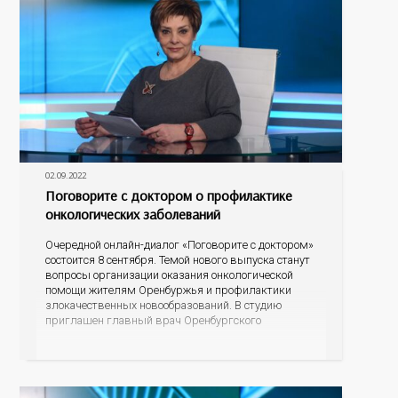
02.09.2022
Поговорите с доктором о профилактике
онкологических заболеваний
Очередной онлайн-диалог «Поговорите с доктором»
состоится 8 сентября. Темой нового выпуска станут
вопросы организации оказания онкологической
помощи жителям Оренбуржья и профилактики
злокачественных новообразований. В студию
приглашен главный врач Оренбургского
областного онкологического диспансера Лев
Александрович Кудяков. Разговор пойдет о
профилактике самых распространенных
онкологических заболеваний, о возможности во
время диспансеризации определять опухоли