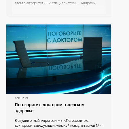
этом с авторитетным специалистом – Андреем
Федоровичем Тарасевичем, заведующим кафедрой
превентивной и персонализированной медицины
Института междисциплинарной медицины;
руководителем центра персонализированной
12.03.2024
Поговорите с доктором о женском
здоровье
В студии онлайн-программы «Поговорите с
доктором» заведующая женской консультацией №4