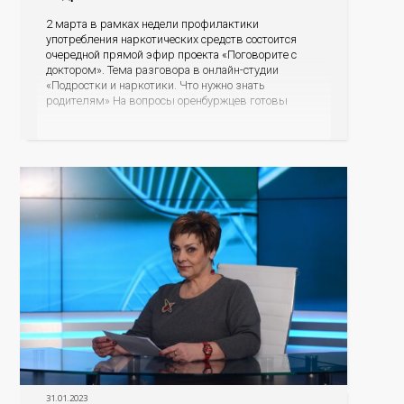
2 марта в рамках недели профилактики
употребления наркотических средств состоится
очередной прямой эфир проекта «Поговорите с
доктором». Тема разговора в онлайн-студии
«Подростки и наркотики. Что нужно знать
родителям» На вопросы оренбуржцев готовы
ответить ведущие доктора областного
наркодиспансера: главный врач, главный нарколог
Оренбургской области Владимир Карпец и
заведующая диспансерно-поликлиническим
отделением для детей и подростков Элина Балдина.
31.01.2023