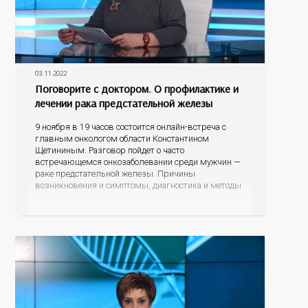
03.11.2022
Поговорите с доктором. О профилактике и
лечении рака предстательной железы
9 ноября в 19 часов состоится онлайн-встреча с
главным онкологом области Константином
Щетининым. Разговор пойдет о часто
встречающемся онкозаболевании среди мужчин —
раке предстательной железы. Причины
возникновения и симптомы, диагностика и методы
лечения, а также профилактика рака простаты –
тот круг тем, которые обсудим во время прямого
эфира. Зрители могут задавать свои наболевшие
вопросы, на