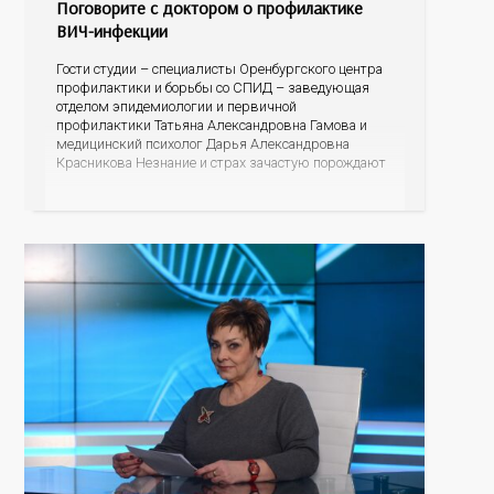
Поговорите с доктором о профилактике
ВИЧ-инфекции
Гости студии – специалисты Оренбургского центра
профилактики и борьбы со СПИД – заведующая
отделом эпидемиологии и первичной
профилактики Татьяна Александровна Гамова и
медицинский психолог Дарья Александровна
Красникова Незнание и страх зачастую порождают
небылицы, домыслы и даже агрессию. Эксперты
готовы развенчать мифы, рассказать об
эпидситуации в Оренбургской области, о
проявлениях болезни, о тестировании и лечении, о