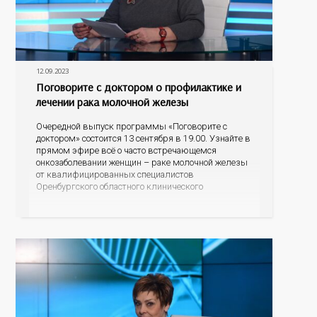
12.09.2023
Поговорите с доктором о профилактике и
лечении рака молочной железы
Очередной выпуск программы «Поговорите с
доктором» состоится 13 сентября в 19.00. Узнайте в
прямом эфире всё о часто встречающемся
онкозаболевании женщин – раке молочной железы
от квалифицированных специалистов
Оренбургского областного клинического
онкодиспансера – заместителя главного врача по
амбулаторно-поликлинической работе Светланы
Юрьевны Обух и врача-онколога поликлиники
Ольги Владимировны Шидловской. Кто находится в
группе риска, по каким