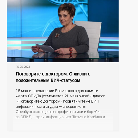
15.05.2023
Поговорите с доктором. О жизни с
положительным ВИЧ-статусом
18 мая в преддверии Всемирного дня памяти
жертв СПИДа (отмечается 21 мая) онлайн-диалог
«Поговорите с доктором» посвятим теме ВИЧ-
инфекции. Гости студии — специалисты
Оренбургского центра профилактики и борьбы
со СПИД – врач-инфекционист Татьяна Колбина и
специалист по социальной работе Евгения
Владимировна Капралова. Если произошло
инфицирование ВИЧ, почему важно не откладывая,
встать на диспансерный учет и получать