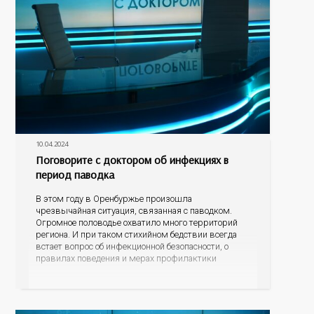
10.04.2024
Поговорите с доктором об инфекциях в
период паводка
В этом году в Оренбуржье произошла
чрезвычайная ситуация, связанная с паводком.
Огромное половодье охватило много территорий
региона. И при таком стихийном бедствии всегда
встает вопрос об инфекционной безопасности, о
правилах поведения и мерах профилактики
болезней, которые могут передаваться через воду.
Об этом мы сегодня и поговорим в нашей
программе с заместителем начальника отдела
эпидемиологического надзора