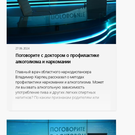
27.06.2024
Поговорите с доктором о профилактике
алкоголизма и наркомании
Главный врач областного наркодиспансера
Владимир Карпец рассказал о методах
профилактики наркомании и алкоголизма. Может
ли вызвать алкогольную зависимость
употребление пива и других легких спиртных
напитков? По каким признакам родителям или
близким родственникам распознать, что их
подросток или уже взрослый сын или дочь начали
употреблять наркотические средства? В чем
опасность модных заменителей сигарет? Куда могут
обратиться