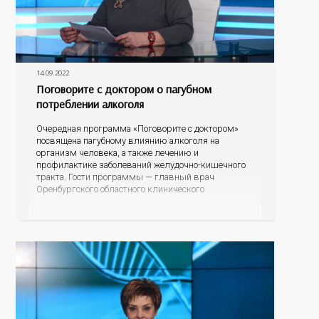
14.09.2022
Поговорите с доктором о пагубном
потреблении алкоголя
Очередная программа «Поговорите с доктором»
посвящена пагубному влиянию алкоголя на
организм человека, а также лечению и
профилактике заболеваний желудочно-кишечного
тракта. Гости программы — главный врач
Оренбургского областного клинического
наркологического диспансера, главный нарколог
регионального минздрава Владимир Васильевич
Карпец и главный гастроэнтеролог министерства
здравоохранения Оренбургской области Елена
Анатольевна Подгороднева.