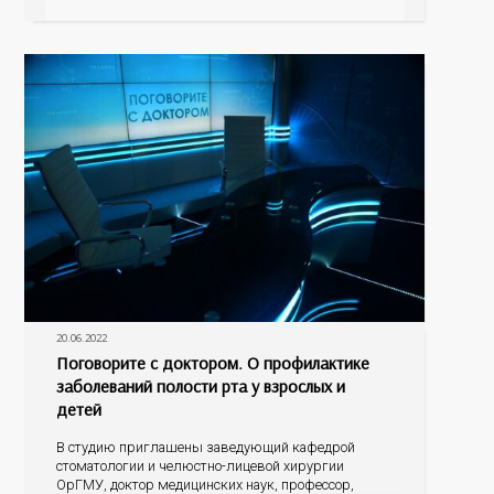
Пупынин и главный гериатр минздрава области,
заместитель главного врача по медицинской части
областного психоневрологического госпиталя
ветеранов войн Наталья Сергеевна Шокурова. С
20.06.2022
Поговорите с доктором. О профилактике
заболеваний полости рта у взрослых и
детей
В студию приглашены заведующий кафедрой
стоматологии и челюстно-лицевой хирургии
ОрГМУ, доктор медицинских наук, профессор,