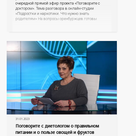
очередной прямой эфир проекта «Поговорите с
доктором». Тема разговора в онлайн-студии
«Подростки и наркотики. Что нужно знать
родителям» На вопросы оренбуржцев готовы
ответить ведущие доктора областного
наркодиспансера: главный врач, главный нарколог
Оренбургской области Владимир Карпец и
заведующая диспансерно-поликлиническим
отделением для детей и подростков Элина Балдина.
31.01.2023
Поговорите с диетологом о правильном
питании и о пользе овощей и фруктов