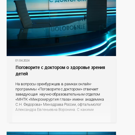
01.04.2024
Поговорите с доктором о здоровье зрения
детей
На вопросы оренбуржцев в рамках онлайн-
программы «Поговорите с доктором» отвечает
заведующая научно-образовательным отделом
«МНТК «Микрохирургия глаза» имени академика
С.Н. Федорова» Минздрава России, офтальмолог
Александра Евгеньевна Воронина. С какими
проблемами зрения чаще всего обращаются в
детское отделение, как родителям понять, что у
ребенка падает зрение, есть ли альтернатива очкам
для детей, почему развивается косоглазие? На эти