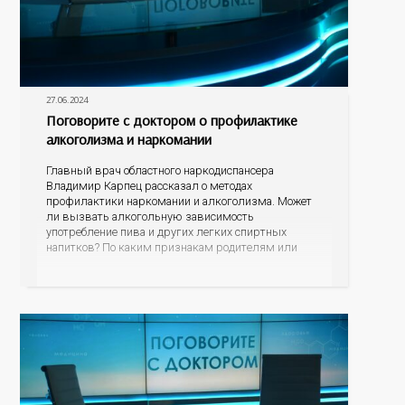
27.06.2024
Поговорите с доктором о профилактике
алкоголизма и наркомании
Главный врач областного наркодиспансера
Владимир Карпец рассказал о методах
профилактики наркомании и алкоголизма. Может
ли вызвать алкогольную зависимость
употребление пива и других легких спиртных
напитков? По каким признакам родителям или
близким родственникам распознать, что их
подросток или уже взрослый сын или дочь начали
употреблять наркотические средства? В чем
опасность модных заменителей сигарет? Куда могут
обратиться