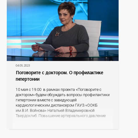
04.05.2023
Поговорите с доктором. О профилактике
гипертонии
10 мая с 19.00 в рамках проекта «Поговорите с
доктором» будем обсуждать вопросы профилактики
гипертонии вместе с заведующей
кардиологическим диспансером ГАУЗ «ООКБ
им.В.И. Войнова» Натальей Владимировной
Твердохлиб. Повышение артериального давление
не всегда ощущается человеком, и в этом есть
опасность. Неконтролируемое высокое АД
существенно увеличивает риск инсульта и
инфаркта, почечной недостаточности, заболеваний