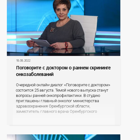
18.08.2022
Поговорите с доктором о раннем скрининге
онкозаболеваний
Очередной онлайн-диалог «Поговорите с доктором»
состоится 25 августа. Темой нового выпуска станут
вопросы ранней онкопрофилактики. В студию
приглашены главный онколог министерства
здравоохранения Оренбургской области,
заместитель главного врача Оренбургского
областного онкологического диспансера Константин
Владимирович Щетинин и начальник Центра
мониторинга скрининговых программ
Оренбургской области Полина Ишхановна Саакян.
Разговор пойдет о профилактике онкологических