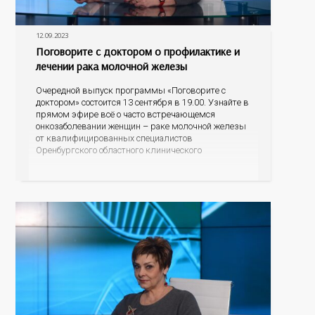
12.09.2023
Поговорите с доктором о профилактике и
лечении рака молочной железы
Очередной выпуск программы «Поговорите с
доктором» состоится 13 сентября в 19.00. Узнайте в
прямом эфире всё о часто встречающемся
онкозаболевании женщин – раке молочной железы
от квалифицированных специалистов
Оренбургского областного клинического
онкодиспансера – заместителя главного врача по
амбулаторно-поликлинической работе Светланы
Юрьевны Обух и врача-онколога поликлиники
Ольги Владимировны Шидловской. Кто находится в
группе риска, по каким