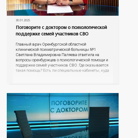
30.01.2025
Поговорите с доктором о психологической
поддержке семей участников СВО
Главный врач Оренбургской областной
клинической психиатрической больницы №1
Светлана Владимировна Паляева ответила на
вопросы оренбуржцев о психологической помощи и
поддержке семей участников СВО. Где оказывается
такая помощь? Есть ли специальные кабинеты, куда
могут прийти супруги, матери бойцов? Стоит ли
расспрашивать, что пережил супруг во время
исполнения воинского долга? Как родственникам и
знакомым общаться и поддерживать