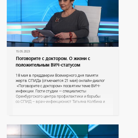
15.05.2023
Поговорите с доктором. О жизни с
положительным ВИЧ-статусом
18 мая в преддверии Всемирного дня памяти
жертв СПИДа (отмечается 21 мая) онлайн-диалог
«Поговорите с доктором» посвятим теме ВИЧ-
инфекции. Гости студии — специалисты
Оренбургского центра профилактики и борьбы
со СПИД – врач-инфекционист Татьяна Колбина и
специалист по социальной работе Евгения
Владимировна Капралова. Если произошло
инфицирование ВИЧ, почему важно не откладывая,
встать на диспансерный учет и получать
бесплатную помощь; как обезопасить своих