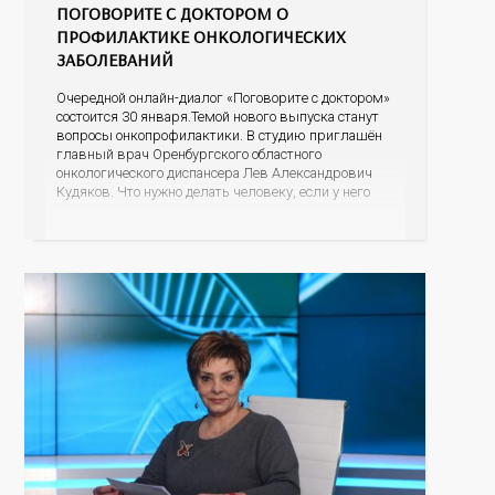
ПОГОВОРИТЕ С ДОКТОРОМ О
ПРОФИЛАКТИКЕ ОНКОЛОГИЧЕСКИХ
ЗАБОЛЕВАНИЙ
Очередной онлайн-диалог «Поговорите с доктором»
состоится 30 января.Темой нового выпуска станут
вопросы онкопрофилактики. В студию приглашён
главный врач Оренбургского областного
онкологического диспансера Лев Александрович
Кудяков. Что нужно делать человеку, если у него
есть подозрение на онкологию; какие признаки
должны насторожить; возможно ли обнаружить
онкологию во время диспансеризации или
профосмотра; как свести к минимуму риск
возникновения