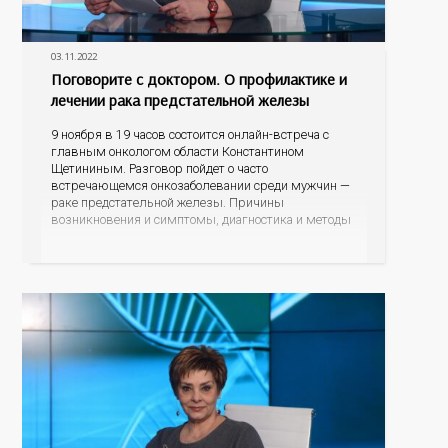
03.11.2022
Поговорите с доктором. О профилактике и
лечении рака предстательной железы
9 ноября в 19 часов состоится онлайн-встреча с
главным онкологом области Константином
Щетининым. Разговор пойдет о часто
встречающемся онкозаболевании среди мужчин —
раке предстательной железы. Причины
возникновения и симптомы, диагностика и методы
лечения, а также профилактика рака простаты –
тот круг тем, которые обсудим во время прямого
эфира. Зрители могут задавать свои наболевшие
вопросы, на