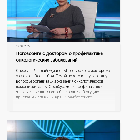
02.09.2022
Поговорите с доктором о профилактике
онкологических заболеваний
Очередной онлайн-диалог «Поговорите с доктором»
состоится 8 сентября. Темой нового выпуска станут
вопросы организации оказания онкологической
помощи жителям Оренбуржья и профилактики
злокачественных новообразований. В студию
приглашен главный врач Оренбургского
областного онкологического диспансера Лев
Александрович Кудяков. Разговор пойдет о
профилактике самых распространенных
онкологических заболеваний, о возможности во
время диспансеризации определять опухоли
различных локализаций на ранних стадиях,