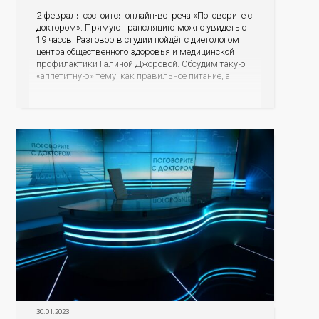
2 февраля состоится онлайн-встреча «Поговорите с
доктором». Прямую трансляцию можно увидеть с
19 часов. Разговор в студии пойдёт с диетологом
центра общественного здоровья и медицинской
профилактики Галиной Джоровой. Обсудим такую
«аппетитную» тему, как правильное питание, а
подробнее остановимся на пользе овощей и
фруктов. Какие продукты питания могут
спровоцировать риски развития онкопатологий и
других заболеваний, а
30.01.2023