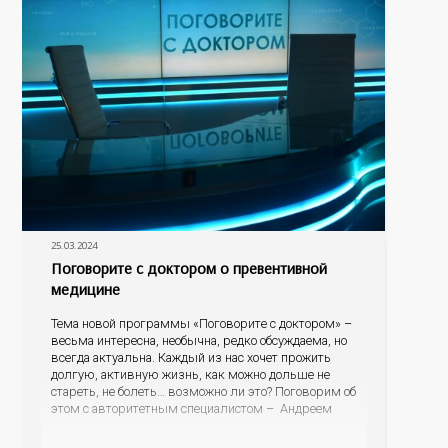
25.03.2024
Поговорите с доктором о превентивной
медицине
Тема новой программы «Поговорите с доктором» –
весьма интересна, необычна, редко обсуждаема, но
всегда актуальна. Каждый из нас хочет прожить
долгую, активную жизнь, как можно дольше не
стареть, не болеть… возможно ли это? Поговорим об
этом с авторитетным специалистом – Андреем
Федоровичем Тарасевичем, заведующим кафедрой
превентивной и персонализированной медицины