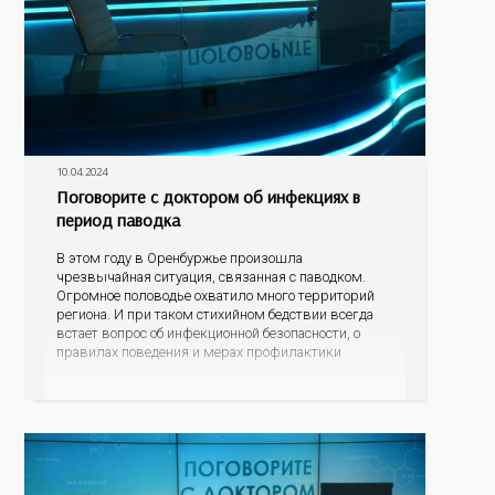
10.04.2024
Поговорите с доктором об инфекциях в
период паводка
В этом году в Оренбуржье произошла
чрезвычайная ситуация, связанная с паводком.
Огромное половодье охватило много территорий
региона. И при таком стихийном бедствии всегда
встает вопрос об инфекционной безопасности, о
правилах поведения и мерах профилактики
болезней, которые могут передаваться через воду.
Об этом мы сегодня и поговорим в нашей
программе с заместителем начальника отдела
эпидемиологического надзора