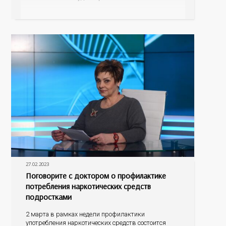
главного врача Оренбургского областного
онкодиспансера Инга Яковлевна Панова и
заведующий отделением лучевой диагностики
Алексей Викторович Емельянов. Какого размера
опухоли можно обнаружить с помощью
современных маммографов и компьютерных
27.02.2023
Поговорите с доктором о профилактике
потребления наркотических средств
подростками
2 марта в рамках недели профилактики
употребления наркотических средств состоится