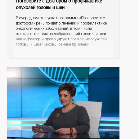
Поговорите с доктором о профилактике
опухолей головы и шеи
В очередном выпуске программы «Поговорите с
доктором» речь пойдёт о лечении и профилактике
онкологических заболеваний, в том числе
злокачественных новообразований головы и шеи.
Какие факторы провоцируют появление опухолей
головы и шеи? Каковы ранние признаки
онкологических заболеваний? Как проявляется рак
щитовидной железы? Какие современные методы
лечения сегодня применяются в Оренбуржье? На
эти и другие вопросы ответят