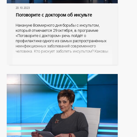
20.10.2023
Поговорите с доктором об инсульте
Накануне Всемирного дня борьбы с инсультом,
который отмечается 29 октября, в программе
«Поговорите с доктором» речь пойдёт о
профилактике одного из самых распространённых
неинфекционных заболеваний современного
человека. Кто рискует заболеть инсультом? Каковы
его первые проявления? Как правильно оказать
первую помощь? На эти вопросы об остром
нарушении мозгового кровообращения ответит
гость программы – главный невролог минздрава