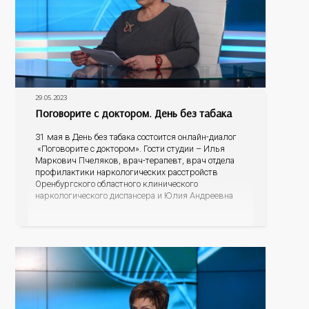
29.05.2023
Поговорите с доктором. День без табака
31 мая в День без табака состоится онлайн-диалог
«Поговорите с доктором». Гости студии – Илья
Маркович Пчеляков, врач-терапевт, врач отдела
профилактики наркологических расстройств
Оренбургского областного клинического
наркологического диспансера и Юлия Андреевна
Карабаева, медицинский психолог Оренбургского
областного центра общественного здоровья и
медицинской профилактики. Сколько вредных
веществ содержится в табачном дыме? Может ли
сигаретный фильтр их задержать?