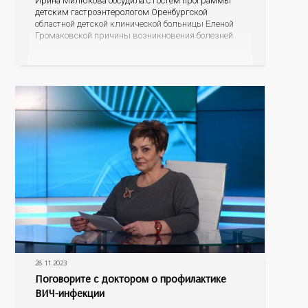
Ирина Милюкова обсудила с гостем программы
детским гастроэнтерологом Оренбургской
областной детской клинической больницы Еленой
Громаковской причины возникновения болезней
ЖКТ, симптомы заболеваний системы, а главное,
меры профилактики болезней желудка и
кишечника у детей.
28.11.2023
Поговорите с доктором о профилактике
ВИЧ-инфекции