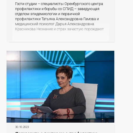
Гости студии – специалисты Оренбургского центра
профилактики и борьбы со СПИД – заведующая
отделом эпидемиологии и первичной
профилактики Татьяна Александровна Гамова и
медицинский психолог Дарья Александровна
Красникова Незнание и страх зачастую порождают
небылицы, домыслы и даже агрессию. Эксперты
готовы развенчать мифы, рассказать об
эпидситуации в Оренбургской области, о
проявлениях болезни, о тестировании и лечении, о
30.10.2023