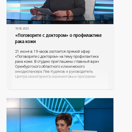
19.06.2023
«Поговорите с доктором» о профилактике
рака кожи
21 июня в 19 часов состоится прямой эфир
«Поговорите с доктором» на тему профилактики
рака кожи. В студию приглашены главный врач
Оренбургского областного клинического
онкодиспансера Лев Кудяков и руководитель
Центра мониторинга скрининговых программ
Полина Саакян. В ходе диалога специалисты
пояснят, насколько онкозаболевания кожи
распространены среди оренбуржцев, что
провоцирует возникновение данной патологии, как
человек может заподозрить