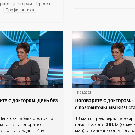
На эти вопросы об остром 
ческих заболеваний? Как
рите с доктором
Проекты
мозгового кровообращения 
тся рак щитовидной железы?
Профилактика
гость программы – главный
временные методы лечения
минздрава
применяются в Оренбуржье?
другие вопросы ответят
15.05.2023
ите с доктором. День без
Поговорите с доктором. 
с положительным ВИЧ-ст
День без табака состоится
18 мая в преддверии Всемир
иалог «Поговорите с
памяти жертв СПИДа (отмеча
». Гости студии – Илья
мая) онлайн-диалог «Погово