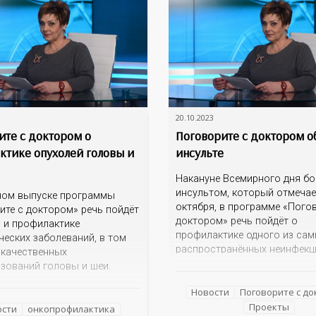
20.10.2023
ите с доктором о
Поговорите с доктором о
ктике опухолей головы и
инсульте
Накануне Всемирного дня б
инсультом, который отмечае
ном выпуске программы
октября, в программе «Пого
ите с доктором» речь пойдёт
доктором» речь пойдёт о
и и профилактике
профилактике одного из са
ческих заболеваний, в том
распространённых неинфек
окачественных
заболеваний современного ч
зований головы и шеи.
Кто рискует заболеть инсул
кторы провоцируют
Каковы его первые проявлен
Новости
Поговорите с д
е опухолей головы и шеи?
правильно оказать первую 
Проекты
анние признаки
ости
онкопрофилактика