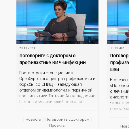
28.11.2023
30.10.2023
Поговорите с доктором о
Поговор
профилактике ВИЧ-инфекции
профила
шеи
Гости студии – специалисты
Оренбургского центра профилактики и
В очеред
борьбы со СПИД – заведующая
«Поговор
отделом эпидемиологии и первичной
о лечени
профилактики Татьяна Александровна
онкологи
Гамова и медицинский психолог
числе зл
Дарья Александровна Красникова
новообра
Незнание и страх зачастую
Какие фа
порождают небылицы, домыслы и
Новости
Поговорите с доктором
появлени
даже агрессию. Эксперты готовы
Проекты
Каковы р
Нов