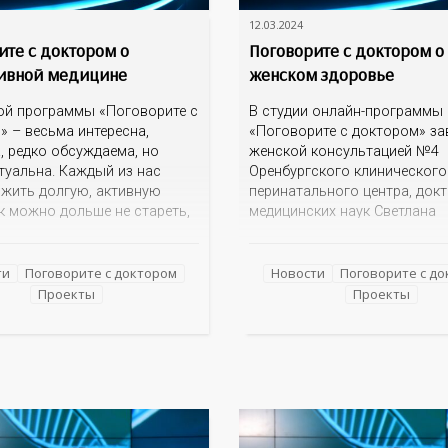
12.03.2024
ите с доктором о
Поговорите с доктором о
ивной медицине
женском здоровье
ой программы «Поговорите с
В студии онлайн-программы
» – весьма интересна,
«Поговорите с доктором» з
, редко обсуждаема, но
женской консультацией №4
туальна. Каждый из нас
Оренбургского клинического
ожить долгую, активную
перинатального центра, док
к можно дольше не стареть,
медицинских наук Светлана
ь… возможно ли это?
Константиновна Кшнясева о
м об этом с авторитетным
на вопросы о сохранении
стом – Андреем
репродуктивной функции,
ти
Поговорите с доктором
Новости
Поговорите с д
чем Тарасевичем,
профилактике нежелательно
Проекты
Проекты
им кафедрой превентивной
беременности и поддержке ж
ализированной медицины
организма в период менопау
а междисциплинарной
; руководителем центра
изированной