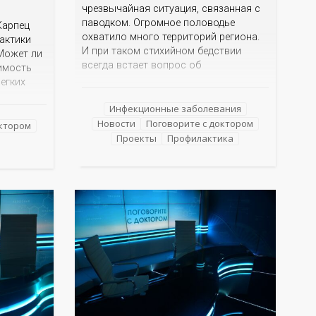
чрезвычайная ситуация, связанная с
паводком. Огромное половодье
Карпец
охватило много территорий региона.
актики
И при таком стихийном бедствии
Может ли
всегда встает вопрос об
имость
инфекционной безопасности, о
легких
правилах поведения и мерах
м
профилактики болезней, которые
Инфекционные заболевания
изким
могут передаваться через воду. Об
Новости
Поговорите с доктором
что их
октором
этом мы сегодня и поговорим в нашей
Проекты
Профилактика
 сын или
программе с заместителем
начальника отдела
чем
эпидемиологического надзора
лей
ься