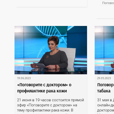
развенчать мифы, рассказать об
онкологи
Погово
эпидситуации в Оренбургской
проявляе
области, о проявлениях болезни, о
Какие со
тестировании и лечении, о
сегодня 
На эти и 
19.06.2023
29.05.2023
«Поговорите с доктором» о
Поговор
профилактике рака кожи
табака
21 июня в 19 часов состоится прямой
31 мая в 
эфир «Поговорите с доктором» на
онлайн-д
тему профилактики рака кожи. В
доктором