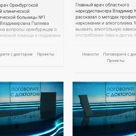
Главный врач областного
врач Оренбургской
наркодиспансера Владимир 
й клинической
рассказал о методах профил
ической больницы №1
наркомании и алкоголизма. 
 Владимировна Паляева
вызвать алкогольную завис
 на вопросы оренбуржцев о
употребление пива и других 
ической помощи и поддержке
спиртных напитков? По каки
стников СВО. Где
признакам родителям или бл
тся такая помощь? Есть ли
родственникам распознать, 
Новости
Поговорите с д
ные кабинеты, куда могут
рите с доктором
Проекты
подросток или уже взрослый
пруги, матери бойцов? Стоит
Проекты
дочь начали употреблять
рашивать, что пережил
наркотические средства? В 
о время исполнения
опасность модных замените
о долга? Как родственникам
сигарет? Куда могут обратит
ым общаться и
вать