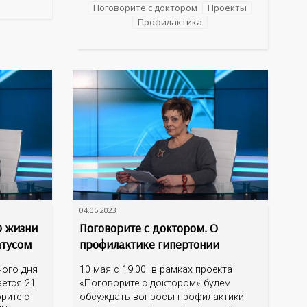
нарушении
заместителя главного врача по
Поговорите с доктором
Проекты
ответит
амбулаторно-поликлинической работе
Профилактика
 невролог
Светланы Юрьевны Обух и врача-
онколога поликлиники Ольги
Владимировны Шидловской. Кто
находится в группе риска, по каким
04.05.2023
О жизни
Поговорите с доктором. О
атусом
профилактике гипертонии
ного дня
10 мая с 19.00 в рамках проекта
ется 21
«Поговорите с доктором» будем
рите с
обсуждать вопросы профилактики