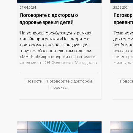
01.04.2024
25.03.2024
Поговорите с доктором о
Поговор
здоровье зрения детей
превент
На вопросы оренбуржцев в рамках
Тема нов
онлайн-программы «Поговорите с
доктором
доктором» отвечает заведующая
необычна
научно-образовательным отделом
всегда ак
«МНТК «Микрохирургия глаза» имени
хочет пр
академика С.Н. Федорова» Минздрава
жизнь, ка
России, офтальмолог Александра
не болет
Евгеньевна Воронина. С какими
Поговори
проблемами зрения чаще всего
специали
Новости
Поговорите с доктором
Новос
обращаются в детское отделение, как
Федорови
Проекты
родителям понять, что у ребенка
заведующ
падает зрение, есть ли альтернатива
и персон
очкам для детей, почему развивается
Институт
косоглазие? На эти
медицины
персонал