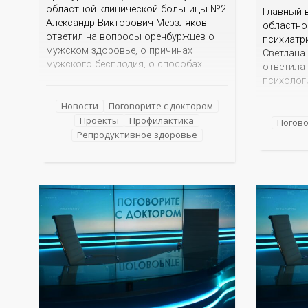
областной клинической больницы №2
Главный 
Александр Викторович Мерзляков
областно
ответил на вопросы оренбуржцев о
психиатр
мужском здоровье, о причинах
Светлана
мужского бесплодия, о способах
ответила
лечения и предупреждения.
психолог
семей уча
Новости
Поговорите с доктором
оказывае
Проекты
Профилактика
специаль
Погово
Репродуктивное здоровье
прийти су
ли рассп
супруг в
воинског
и знаком
поддержи