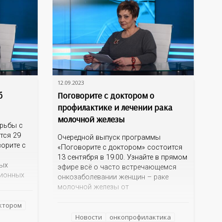
12.09.2023
б
Поговорите с доктором о
профилактике и лечении рака
молочной железы
орьбы с
тся 29
Очередной выпуск программы
ворите с
«Поговорите с доктором» состоится
13 сентября в 19.00. Узнайте в прямом
мых
эфире всё о часто встречающемся
ционных
онкозаболевании женщин – раке
еловека.
молочной железы от
ьтом?
квалифицированных специалистов
ия? Как
октором
Оренбургского областного
помощь?
клинического онкодиспансера –
Новости
онкопрофилактика