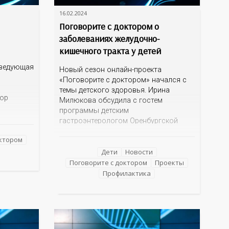
16.02.2024
Поговорите с доктором о
заболеваниях желудочно-
кишечного тракта у детей
аведующая
Новый сезон онлайн-проекта
«Поговорите с доктором» начался с
темы детского здоровья. Ирина
тор
Милюкова обсудила с гостем
программы детским
тветила
гастроэнтерологом Оренбургской
областной детской клинической
октором
больницы Еленой Громаковской
й
причины возникновения болезней
Дети
Новости
енского
ЖКТ, симптомы заболеваний системы,
Поговорите с доктором
Проекты
зы.
а главное, меры профилактики
Профилактика
болезней желудка и кишечника у детей.