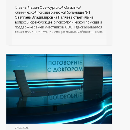
Главный врач Оренбургской областной
клинической психиатрической больницы №1
Светлана Владимировна Паляева ответила на
вопросы оренбуржцев о психологической помощи и
поддержке семей участников СВО. Где оказывается
такая помощь? Есть ли специальные кабинеты, куда
могут прийти супруги, матери бойцов? Стоит ли
расспрашивать, что пережил супруг во время
исполнения воинского долга? Как родственникам и
знакомым общаться и поддерживать
27.06.2024