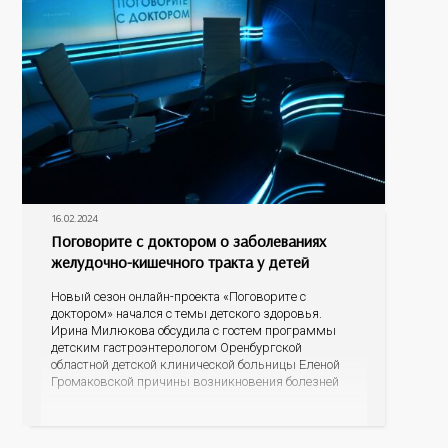
16.02.2024
Поговорите с доктором о заболеваниях
желудочно-кишечного тракта у детей
Новый сезон онлайн-проекта «Поговорите с
доктором» начался с темы детского здоровья.
Ирина Милюкова обсудила с гостем программы
детским гастроэнтерологом Оренбургской
областной детской клинической больницы Еленой
Громаковской причины возникновения болезней
ЖКТ, симптомы заболеваний системы, а главное,
меры профилактики болезней желудка и
кишечника у детей.