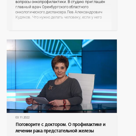
вопросы онкопрофилактики. В студию приглашён
главный врач Оренбургского областного
онкологического диспансера Лев Александрович
Кудяков. Что нужно делать человеку, если у него
есть подозрение на онкологию; какие признаки
должны насторожить; возможно ли обнаружить
онкологию во время диспансеризации или
профосмотра; как свести к минимуму риск
возникновения
03.11.2022
Поговорите с доктором. О профилактике и
лечении рака предстательной железы