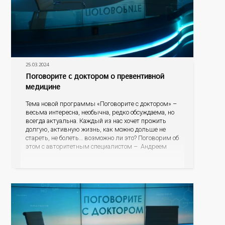
25.03.2024
Поговорите с доктором о превентивной
медицине
Тема новой программы «Поговорите с доктором» –
весьма интересна, необычна, редко обсуждаема, но
всегда актуальна. Каждый из нас хочет прожить
долгую, активную жизнь, как можно дольше не
стареть, не болеть… возможно ли это? Поговорим об
этом с авторитетным специалистом – Андреем
Федоровичем Тарасевичем, заведующим кафедрой
превентивной и персонализированной медицины
Института междисциплинарной медицины;
руководителем центра персонализированной