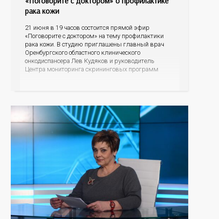
«Поговорите с доктором» о профилактике
рака кожи
21 июня в 19 часов состоится прямой эфир
«Поговорите с доктором» на тему профилактики
рака кожи. В студию приглашены главный врач
Оренбургского областного клинического
онкодиспансера Лев Кудяков и руководитель
Центра мониторинга скрининговых программ
Полина Саакян. В ходе диалога специалисты
пояснят, насколько онкозаболевания кожи
распространены среди оренбуржцев, что
провоцирует возникновение данной патологии, как
человек может заподозрить