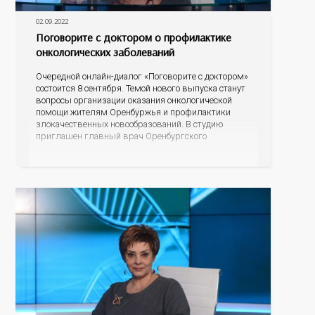
02.09.2022
Поговорите с доктором о профилактике
онкологических заболеваний
Очередной онлайн-диалог «Поговорите с доктором»
состоится 8 сентября. Темой нового выпуска станут
вопросы организации оказания онкологической
помощи жителям Оренбуржья и профилактики
злокачественных новообразований. В студию
приглашен главный врач Оренбургского
областного онкологического диспансера Лев
Александрович Кудяков. Разговор пойдет о
профилактике самых распространенных
онкологических заболеваний, о возможности во
время диспансеризации определять опухоли
различных локализаций на ранних стадиях,