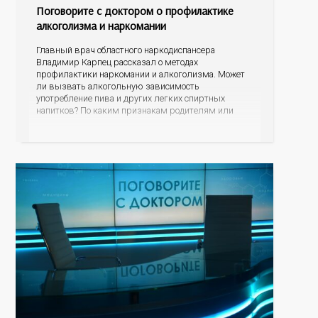
Поговорите с доктором о профилактике
алкоголизма и наркомании
Главный врач областного наркодиспансера
Владимир Карпец рассказал о методах
профилактики наркомании и алкоголизма. Может
ли вызвать алкогольную зависимость
употребление пива и других легких спиртных
напитков? По каким признакам родителям или
близким родственникам распознать, что их
подросток или уже взрослый сын или дочь начали
употреблять наркотические средства? В чем
опасность модных заменителей сигарет? Куда могут
обратиться