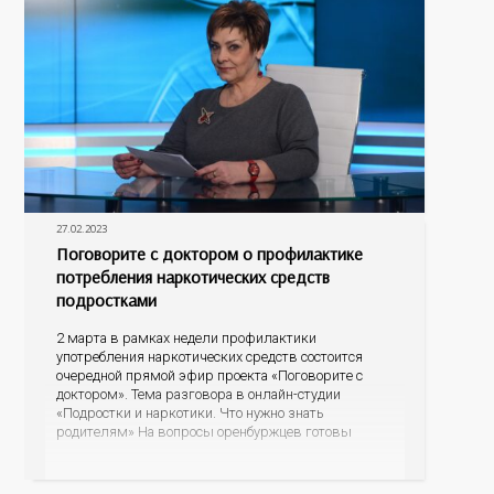
27.02.2023
Поговорите с доктором о профилактике
потребления наркотических средств
подростками
2 марта в рамках недели профилактики
употребления наркотических средств состоится
очередной прямой эфир проекта «Поговорите с
доктором». Тема разговора в онлайн-студии
«Подростки и наркотики. Что нужно знать
родителям» На вопросы оренбуржцев готовы
ответить ведущие доктора областного
наркодиспансера: главный врач, главный нарколог
Оренбургской области Владимир Карпец и