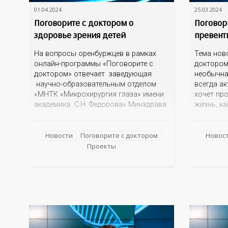
01.04.2024
25.03.2024
Поговорите с доктором о
Поговор
здоровье зрения детей
превент
На вопросы оренбуржцев в рамках
Тема нов
онлайн-программы «Поговорите с
доктором
доктором» отвечает заведующая
необычна
научно-образовательным отделом
всегда ак
«МНТК «Микрохирургия глаза» имени
хочет пр
академика С.Н. Федорова» Минздрава
жизнь, ка
России, офтальмолог Александра
не болет
Евгеньевна Воронина. С какими
Поговори
проблемами зрения чаще всего
специали
Новости
Поговорите с доктором
Новос
обращаются в детское отделение, как
Федорови
Проекты
родителям понять, что у ребенка
заведующ
падает зрение, есть ли альтернатива
и персон
очкам для детей, почему развивается
Институт
косоглазие? На эти
медицины
персонал