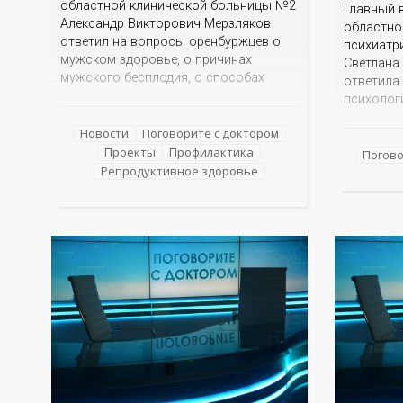
областной клинической больницы №2
Главный 
Александр Викторович Мерзляков
областно
ответил на вопросы оренбуржцев о
психиатр
мужском здоровье, о причинах
Светлана
мужского бесплодия, о способах
ответила
лечения и предупреждения.
психолог
семей уча
Новости
Поговорите с доктором
оказывае
Проекты
Профилактика
специаль
Погово
Репродуктивное здоровье
прийти су
ли рассп
супруг в
воинског
и знаком
поддержи