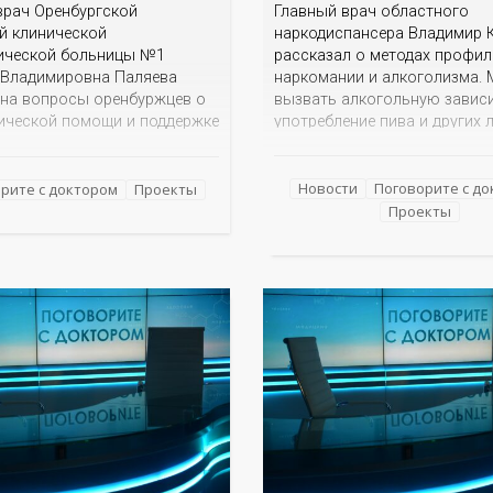
Главный врач областного
врач Оренбургской
наркодиспансера Владимир 
й клинической
рассказал о методах профил
ической больницы №1
наркомании и алкоголизма. 
 Владимировна Паляева
вызвать алкогольную завис
 на вопросы оренбуржцев о
употребление пива и других 
ической помощи и поддержке
спиртных напитков? По каки
стников СВО. Где
признакам родителям или бл
тся такая помощь? Есть ли
родственникам распознать, 
Новости
Поговорите с д
ные кабинеты, куда могут
рите с доктором
Проекты
подросток или уже взрослый
пруги, матери бойцов? Стоит
Проекты
дочь начали употреблять
рашивать, что пережил
наркотические средства? В 
о время исполнения
опасность модных замените
о долга? Как родственникам
сигарет? Куда могут обратит
ым общаться и
вать