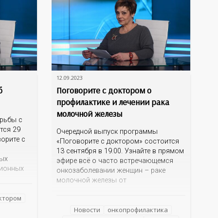
12.09.2023
б
Поговорите с доктором о
профилактике и лечении рака
молочной железы
орьбы с
тся 29
Очередной выпуск программы
ворите с
«Поговорите с доктором» состоится
13 сентября в 19.00. Узнайте в прямом
мых
эфире всё о часто встречающемся
ционных
онкозаболевании женщин – раке
еловека.
молочной железы от
ьтом?
квалифицированных специалистов
ия? Как
октором
Оренбургского областного
помощь?
клинического онкодиспансера –
Новости
онкопрофилактика
нарушении