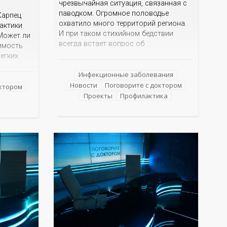
чрезвычайная ситуация, связанная с
паводком. Огромное половодье
Карпец
охватило много территорий региона.
актики
И при таком стихийном бедствии
Может ли
всегда встает вопрос об
имость
инфекционной безопасности, о
легких
правилах поведения и мерах
м
профилактики болезней, которые
Инфекционные заболевания
изким
могут передаваться через воду. Об
Новости
Поговорите с доктором
что их
октором
этом мы сегодня и поговорим в нашей
Проекты
Профилактика
 сын или
программе с заместителем
начальника отдела
чем
эпидемиологического надзора
лей
ься