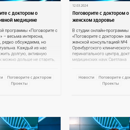
12.03.2024
ите с доктором о
Поговорите с доктором о
ивной медицине
женском здоровье
ой программы «Поговорите с
В студии онлайн-программы
» – весьма интересна,
«Поговорите с доктором» з
, редко обсуждаема, но
женской консультацией №4
туальна. Каждый из нас
Оренбургского клинического
ожить долгую, активную
перинатального центра, док
к можно дольше не стареть,
медицинских наук Светлана
ь… возможно ли это?
Константиновна Кшнясева о
м об этом с авторитетным
на вопросы о сохранении
стом – Андреем
репродуктивной функции,
ти
Поговорите с доктором
Новости
Поговорите с д
чем Тарасевичем,
профилактике нежелательно
Проекты
Проекты
им кафедрой превентивной
беременности и поддержке ж
ализированной медицины
организма в период менопау
а междисциплинарной
; руководителем центра
изированной