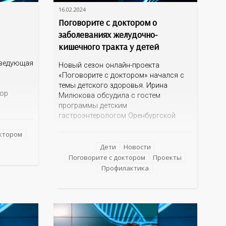
16.02.2024
Поговорите с доктором о
заболеваниях желудочно-
кишечного тракта у детей
аведующая
Новый сезон онлайн-проекта
«Поговорите с доктором» начался с
темы детского здоровья. Ирина
тор
Милюкова обсудила с гостем
программы детским
тветила
гастроэнтерологом Оренбургской
областной детской клинической
октором
больницы Еленой Громаковской
й
причины возникновения болезней
Дети
Новости
енского
ЖКТ, симптомы заболеваний системы,
Поговорите с доктором
Проекты
зы.
а главное, меры профилактики
Профилактика
болезней желудка и кишечника у детей.