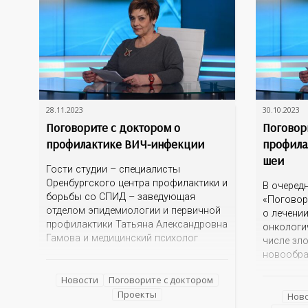
28.11.2023
30.10.2023
Поговорите с доктором о
Поговор
профилактике ВИЧ-инфекции
профила
шеи
Гости студии – специалисты
Оренбургского центра профилактики и
В очеред
борьбы со СПИД – заведующая
«Поговор
отделом эпидемиологии и первичной
о лечени
профилактики Татьяна Александровна
онкологи
Гамова и медицинский психолог
числе зл
Дарья Александровна Красникова
новообра
Незнание и страх зачастую
Какие фа
порождают небылицы, домыслы и
Новости
Поговорите с доктором
появлени
даже агрессию. Эксперты готовы
Проекты
Каковы р
Нов
развенчать мифы, рассказать об