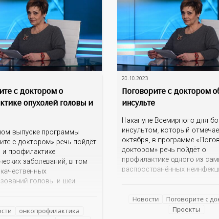
20.10.2023
ите с доктором о
Поговорите с доктором о
ктике опухолей головы и
инсульте
Накануне Всемирного дня б
инсультом, который отмечае
ном выпуске программы
октября, в программе «Пого
ите с доктором» речь пойдёт
доктором» речь пойдёт о
и и профилактике
профилактике одного из са
ческих заболеваний, в том
распространённых неинфек
окачественных
заболеваний современного ч
зований головы и шеи.
Кто рискует заболеть инсул
кторы провоцируют
Каковы его первые проявлен
Новости
Поговорите с д
е опухолей головы и шеи?
правильно оказать первую 
Проекты
анние признаки
ости
онкопрофилактика
На эти вопросы об остром 