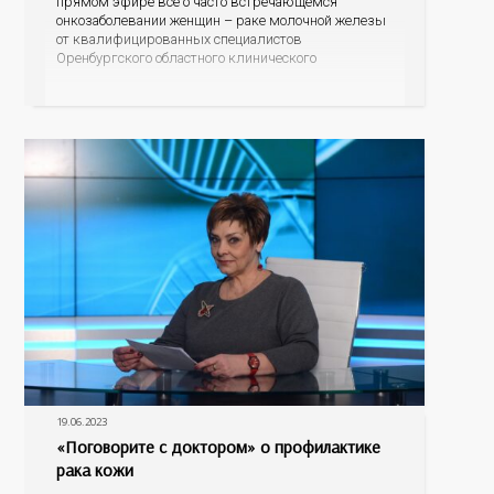
прямом эфире всё о часто встречающемся
онкозаболевании женщин – раке молочной железы
от квалифицированных специалистов
Оренбургского областного клинического
онкодиспансера – заместителя главного врача по
амбулаторно-поликлинической работе Светланы
Юрьевны Обух и врача-онколога поликлиники
Ольги Владимировны Шидловской. Кто находится в
группе риска, по каким
19.06.2023
«Поговорите с доктором» о профилактике
рака кожи