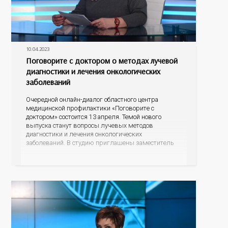
10.04.2023
Поговорите с доктором о методах лучевой
диагностики и лечения онкологических
заболеваний
Очередной онлайн-диалог областного центра
медицинской профилактики «Поговорите с
доктором» состоится 13 апреля. Темой нового
выпуска станут вопросы лучевых методов
диагностики и лечения онкологических
заболеваний. В студию приглашены заместитель
главного врача Оренбургского областного
онкодиспансера Инга Яковлевна Панова и
заведующий отделением лучевой диагностики
Алексей Викторович Емельянов. Какого размера
опухоли можно обнаружить с помощью
современных маммографов и компьютерных