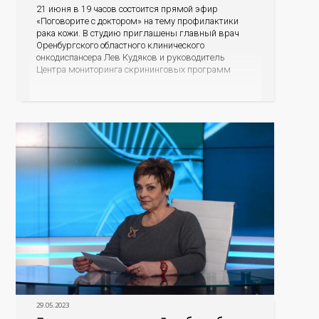
21 июня в 19 часов состоится прямой эфир
«Поговорите с доктором» на тему профилактики
рака кожи. В студию приглашены главный врач
Оренбургского областного клинического
онкодиспансера Лев Кудяков и руководитель
Центра мониторинга скрининговых программ
Полина Саакян. В ходе диалога специалисты
пояснят, насколько онкозаболевания кожи
распространены среди оренбуржцев, что
провоцирует возникновение данной патологии, как
человек может заподозрить
29.05.2023