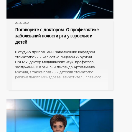
20.06.2022
Поговорите с доктором. О профилактике
заболеваний полости рта у взрослых и
детей
В студию приглашены заведующий кафедрой
стоматологии и челюстно-лицевой хирургии
ОрГМУ, доктор медицинских наук, профессор,
заслуженный врач РФ Александр Артемьевич
Матчин, а также главный детский стоматолог
регионального минздрава, заместитель главного
врача по организации оказания медицинской
помощи детскому населению ГБУЗ «Оренбургская
областная клиническая стоматологическая
поликлиника» Наталья Николаевна Семенова.
Нужно ли обращаться к стоматологу с
профилактической целью, когда