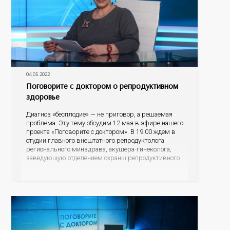
04.05.2022
Поговорите с доктором о репродуктивном
здоровье
Диагноз «бесплодие» — не приговор, а решаемая
проблема. Эту тему обсудим 12 мая в эфире нашего
проекта «Поговорите с доктором». В 19.00 ждем в
студии главного внештатного репродуктолога
регионального минздрава, акушера-гинеколога,
заведующую отделением охраны репродуктивного
здоровья областной больницы №2 Людмилу
Владиславовну Лизурчик и уролога-андролога
Сергея Викторович Михайленко. Эксперты
расскажут, можно ли вылечить бесплодие; какие
сегодня