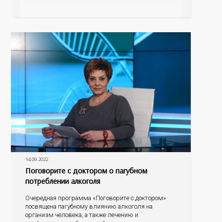
лечения, а также профилактика рака простаты –
тот круг тем, которые обсудим во время прямого
эфира. Зрители могут задавать свои наболевшие
вопросы, на
14.09.2022
Поговорите с доктором о пагубном
потреблении алкоголя
Очередная программа «Поговорите с доктором»
посвящена пагубному влиянию алкоголя на
организм человека, а также лечению и