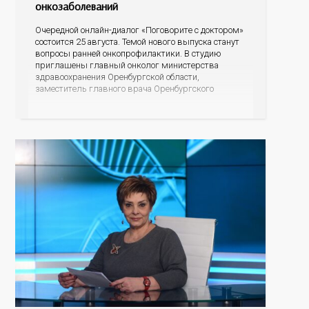
онкозаболеваний
Очередной онлайн-диалог «Поговорите с доктором»
состоится 25 августа. Темой нового выпуска станут
вопросы ранней онкопрофилактики. В студию
приглашены главный онколог министерства
здравоохранения Оренбургской области,
заместитель главного врача Оренбургского
областного онкологического диспансера Константин
Владимирович Щетинин и начальник Центра
мониторинга скрининговых программ
Оренбургской области Полина Ишхановна Саакян.
Разговор пойдет о профилактике онкологических
заболеваний, а именно о скрининговых