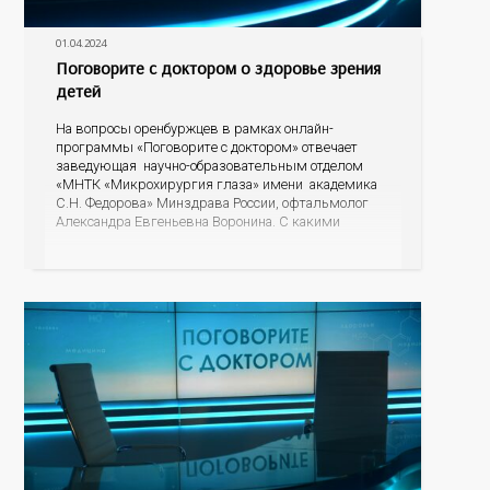
01.04.2024
Поговорите с доктором о здоровье зрения
детей
На вопросы оренбуржцев в рамках онлайн-
программы «Поговорите с доктором» отвечает
заведующая научно-образовательным отделом
«МНТК «Микрохирургия глаза» имени академика
С.Н. Федорова» Минздрава России, офтальмолог
Александра Евгеньевна Воронина. С какими
проблемами зрения чаще всего обращаются в
детское отделение, как родителям понять, что у
ребенка падает зрение, есть ли альтернатива очкам
для детей, почему развивается косоглазие? На эти