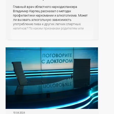
Главный врач областного наркодиспансера
Владимир Карпец рассказал о методах
профилактики наркомании и алкоголизма. Может
ли вызвать алкогольную зависимость
употребление пива и других легких спиртных
напитков? По каким признакам родителям или
близким родственникам распознать, что их
подросток или уже взрослый сын или дочь начали
употреблять наркотические средства? В чем
опасность модных заменителей сигарет? Куда могут
обратиться
10.04.2024