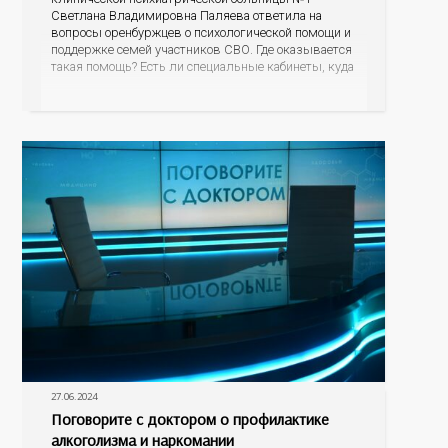
Светлана Владимировна Паляева ответила на
вопросы оренбуржцев о психологической помощи и
поддержке семей участников СВО. Где оказывается
такая помощь? Есть ли специальные кабинеты, куда
могут прийти супруги, матери бойцов? Стоит ли
расспрашивать, что пережил супруг во время
исполнения воинского долга? Как родственникам и
знакомым общаться и поддерживать
27.06.2024
Поговорите с доктором о профилактике
алкоголизма и наркомании