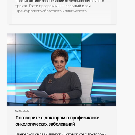
профилактике заболеваний желудочно-кишечного
тракта. Гости программы — главный врач
Оренбургского областного клинического
наркологического диспансера, главный нарколог
регионального минздрава Владимир Васильевич
Карпец и главный гастроэнтеролог министерства
здравоохранения Оренбургской области Елена
Анатольевна Подгороднева.
02.09.2022
Поговорите с доктором о профилактике
онкологических заболеваний
Очередной онлайн-диалог «Поговорите с доктором»