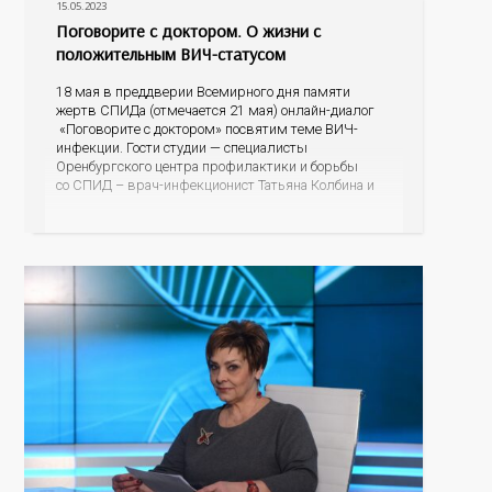
15.05.2023
Поговорите с доктором. О жизни с
положительным ВИЧ-статусом
18 мая в преддверии Всемирного дня памяти
жертв СПИДа (отмечается 21 мая) онлайн-диалог
«Поговорите с доктором» посвятим теме ВИЧ-
инфекции. Гости студии — специалисты
Оренбургского центра профилактики и борьбы
со СПИД – врач-инфекционист Татьяна Колбина и
специалист по социальной работе Евгения
Владимировна Капралова. Если произошло
инфицирование ВИЧ, почему важно не откладывая,
встать на диспансерный учет и получать
бесплатную помощь; как обезопасить своих