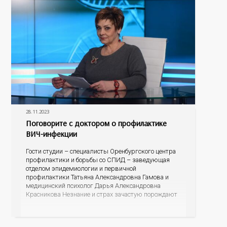
28.11.2023
Поговорите с доктором о профилактике
ВИЧ-инфекции
Гости студии – специалисты Оренбургского центра
профилактики и борьбы со СПИД – заведующая
отделом эпидемиологии и первичной
профилактики Татьяна Александровна Гамова и
медицинский психолог Дарья Александровна
Красникова Незнание и страх зачастую порождают
небылицы, домыслы и даже агрессию. Эксперты
готовы развенчать мифы, рассказать об
эпидситуации в Оренбургской области, о