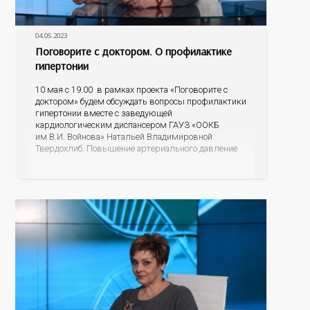
04.05.2023
Поговорите с доктором. О профилактике
гипертонии
10 мая с 19.00 в рамках проекта «Поговорите с
доктором» будем обсуждать вопросы профилактики
гипертонии вместе с заведующей
кардиологическим диспансером ГАУЗ «ООКБ
им.В.И. Войнова» Натальей Владимировной
Твердохлиб. Повышение артериального давление
не всегда ощущается человеком, и в этом есть
опасность. Неконтролируемое высокое АД
существенно увеличивает риск инсульта и
инфаркта, почечной недостаточности, заболеваний
зрительных органов, осложнений беременности