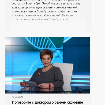
состоится 8 сентября. Темой нового выпуска станут
вопросы организации оказания онкологической
помощи жителям Оренбуржья и профилактики
злокачественных новообразований. В студию
приглашен главный врач Оренбургского
областного онкологического диспансера Лев
Александрович Кудяков. Разговор пойдет о
профилактике самых распространенных
онкологических заболеваний, о возможности во
время диспансеризации определять опухоли
различных локализаций на ранних стадиях,
18.08.2022
Поговорите с доктором о раннем скрининге