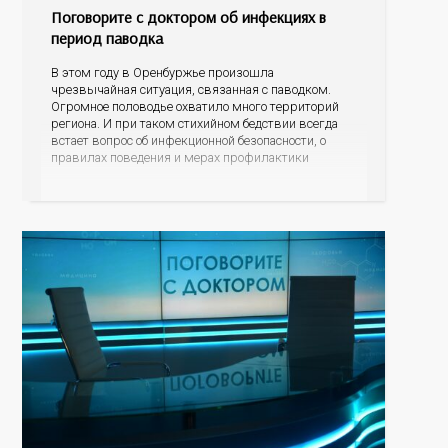
Поговорите с доктором об инфекциях в
период паводка
В этом году в Оренбуржье произошла
чрезвычайная ситуация, связанная с паводком.
Огромное половодье охватило много территорий
региона. И при таком стихийном бедствии всегда
встает вопрос об инфекционной безопасности, о
правилах поведения и мерах профилактики
болезней, которые могут передаваться через воду.
Об этом мы сегодня и поговорим в нашей
программе с заместителем начальника отдела
эпидемиологического надзора