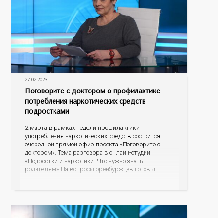
27.02.2023
Поговорите с доктором о профилактике
потребления наркотических средств
подростками
2 марта в рамках недели профилактики
употребления наркотических средств состоится
очередной прямой эфир проекта «Поговорите с
доктором». Тема разговора в онлайн-студии
«Подростки и наркотики. Что нужно знать
родителям» На вопросы оренбуржцев готовы
ответить ведущие доктора областного
наркодиспансера: главный врач, главный нарколог
Оренбургской области Владимир Карпец и
заведующая диспансерно-поликлиническим
отделением для детей и подростков Элина Балдина.