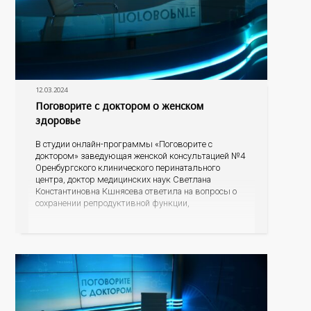
12.03.2024
Поговорите с доктором о женском
здоровье
В студии онлайн-программы «Поговорите с
доктором» заведующая женской консультацией №4
Оренбургского клинического перинатального
центра, доктор медицинских наук Светлана
Константиновна Кшнясева ответила на вопросы о
сохранении репродуктивной функции,
профилактике нежелательной беременности и
поддержке женского организма в период
менопаузы.