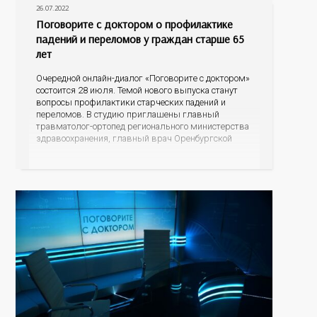
26.07.2022
Поговорите с доктором о профилактике
падений и переломов у граждан старше 65
лет
Очередной онлайн-диалог «Поговорите с доктором»
состоится 28 июля. Темой нового выпуска станут
вопросы профилактики старческих падений и
переломов. В студию приглашены главный
травматолог-ортопед регионального министерства
здравоохранения, главный врач Оренбургской
городской больницы №4 Дмитрий Юрьевич
Пупынин и главный гериатр минздрава области,
заместитель главного врача по медицинской части
областного психоневрологического госпиталя
ветеранов войн Наталья Сергеевна Шокурова. С