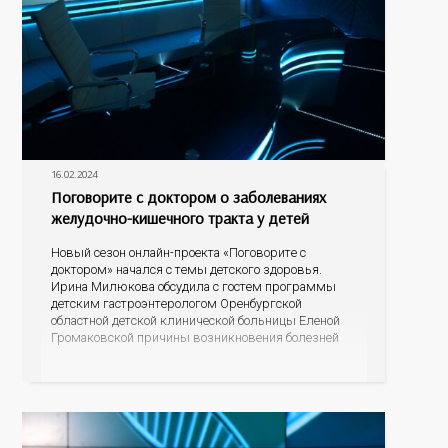
16.02.2024
Поговорите с доктором о заболеваниях
желудочно-кишечного тракта у детей
Новый сезон онлайн-проекта «Поговорите с
доктором» начался с темы детского здоровья.
Ирина Милюкова обсудила с гостем программы
детским гастроэнтерологом Оренбургской
областной детской клинической больницы Еленой
Громаковской причины возникновения болезней
ЖКТ, симптомы заболеваний системы, а главное,
меры профилактики болезней желудка и
кишечника у детей.