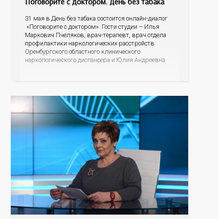
Поговорите с доктором. День без табака
31 мая в День без табака состоится онлайн-диалог
«Поговорите с доктором». Гости студии – Илья
Маркович Пчеляков, врач-терапевт, врач отдела
профилактики наркологических расстройств
Оренбургского областного клинического
наркологического диспансера и Юлия Андреевна
Карабаева, медицинский психолог Оренбургского
областного центра общественного здоровья и
медицинской профилактики. Сколько вредных
веществ содержится в табачном дыме? Может ли
сигаретный фильтр их задержать?