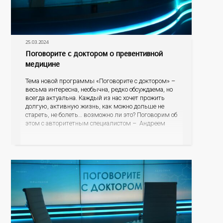
25.03.2024
Поговорите с доктором о превентивной
медицине
Тема новой программы «Поговорите с доктором» –
весьма интересна, необычна, редко обсуждаема, но
всегда актуальна. Каждый из нас хочет прожить
долгую, активную жизнь, как можно дольше не
стареть, не болеть… возможно ли это? Поговорим об
этом с авторитетным специалистом – Андреем
Федоровичем Тарасевичем, заведующим кафедрой
превентивной и персонализированной медицины
Института междисциплинарной медицины;
руководителем центра персонализированной