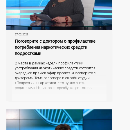
27.02.2023
Поговорите с доктором о профилактике
потребления наркотических средств
подростками
2 марта в рамках недели профилактики
употребления наркотических средств состоится
очередной прямой эфир проекта «Поговорите с
доктором». Тема разговора в онлайн-студии
«Подростки и наркотики. Что нужно знать
родителям» На вопросы оренбуржцев готовы
ответить ведущие доктора областного
наркодиспансера: главный врач, главный нарколог
Оренбургской области Владимир Карпец и
заведующая диспансерно-поликлиническим
отделением для детей и подростков Элина Балдина.