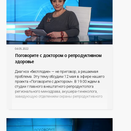
04.05.2022
Поговорите с доктором о репродуктивном
здоровье
Диагноз «бесплодие» — не приговор, а решаемая
проблема. Эту тему обсудим 12 мая в эфире нашего
проекта «Поговорите с доктором». В 19.00 ждем в
студии главного внештатного репродуктолога
регионального минздрава, акушера-гинеколога,
заведующую отделением охраны репродуктивного
здоровья областной больницы №2 Людмилу
Владиславовну Лизурчик и уролога-андролога
Сергея Викторович Михайленко. Эксперты
расскажут, можно ли вылечить бесплодие; какие
сегодня