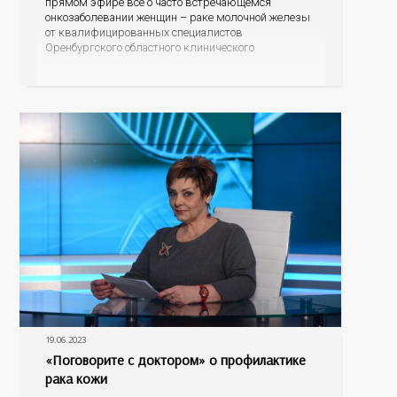
прямом эфире всё о часто встречающемся
онкозаболевании женщин – раке молочной железы
от квалифицированных специалистов
Оренбургского областного клинического
онкодиспансера – заместителя главного врача по
амбулаторно-поликлинической работе Светланы
Юрьевны Обух и врача-онколога поликлиники
Ольги Владимировны Шидловской. Кто находится в
группе риска, по каким
19.06.2023
«Поговорите с доктором» о профилактике
рака кожи