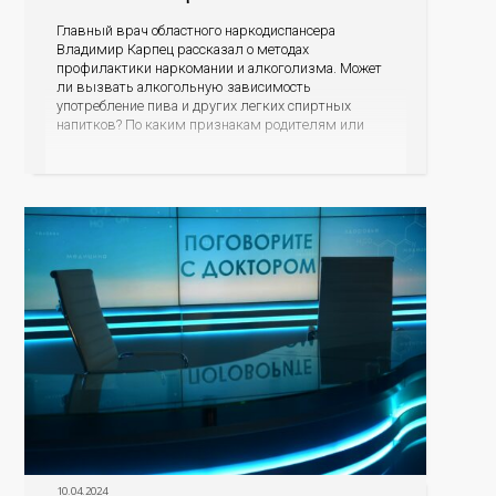
Главный врач областного наркодиспансера
Владимир Карпец рассказал о методах
профилактики наркомании и алкоголизма. Может
ли вызвать алкогольную зависимость
употребление пива и других легких спиртных
напитков? По каким признакам родителям или
близким родственникам распознать, что их
подросток или уже взрослый сын или дочь начали
употреблять наркотические средства? В чем
опасность модных заменителей сигарет? Куда могут
обратиться
10.04.2024