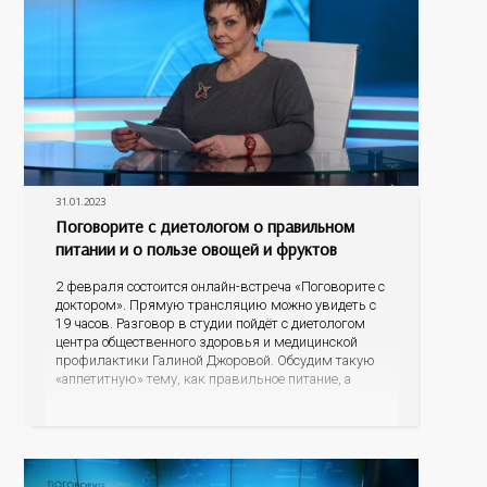
31.01.2023
Поговорите с диетологом о правильном
питании и о пользе овощей и фруктов
2 февраля состоится онлайн-встреча «Поговорите с
доктором». Прямую трансляцию можно увидеть с
19 часов. Разговор в студии пойдёт с диетологом
центра общественного здоровья и медицинской
профилактики Галиной Джоровой. Обсудим такую
«аппетитную» тему, как правильное питание, а
подробнее остановимся на пользе овощей и
фруктов. Какие продукты питания могут
спровоцировать риски развития онкопатологий и
других заболеваний, а