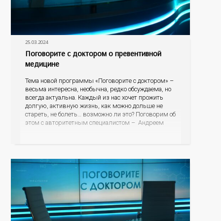
25.03.2024
Поговорите с доктором о превентивной
медицине
Тема новой программы «Поговорите с доктором» –
весьма интересна, необычна, редко обсуждаема, но
всегда актуальна. Каждый из нас хочет прожить
долгую, активную жизнь, как можно дольше не
стареть, не болеть… возможно ли это? Поговорим об
этом с авторитетным специалистом – Андреем
Федоровичем Тарасевичем, заведующим кафедрой
превентивной и персонализированной медицины
Института междисциплинарной медицины;
руководителем центра персонализированной