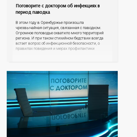
Поговорите с доктором об инфекциях в
период паводка
В этом году в Оренбуржье произошла
чрезвычайная ситуация, связанная с паводком.
Огромное половодье охватило много территорий
региона. И при таком стихийном бедствии всегда
встает вопрос об инфекционной безопасности, о
правилах поведения и мерах профилактики
болезней, которые могут передаваться через воду.
Об этом мы сегодня и поговорим в нашей
программе с заместителем начальника отдела
эпидемиологического надзора