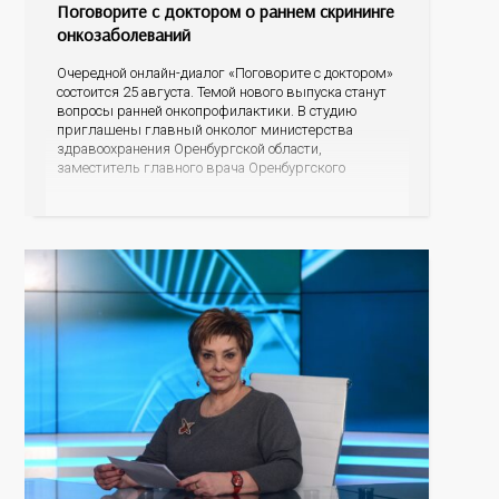
Поговорите с доктором о раннем скрининге
онкозаболеваний
Очередной онлайн-диалог «Поговорите с доктором»
состоится 25 августа. Темой нового выпуска станут
вопросы ранней онкопрофилактики. В студию
приглашены главный онколог министерства
здравоохранения Оренбургской области,
заместитель главного врача Оренбургского
областного онкологического диспансера Константин
Владимирович Щетинин и начальник Центра
мониторинга скрининговых программ
Оренбургской области Полина Ишхановна Саакян.
Разговор пойдет о профилактике онкологических
заболеваний, а именно о скрининговых