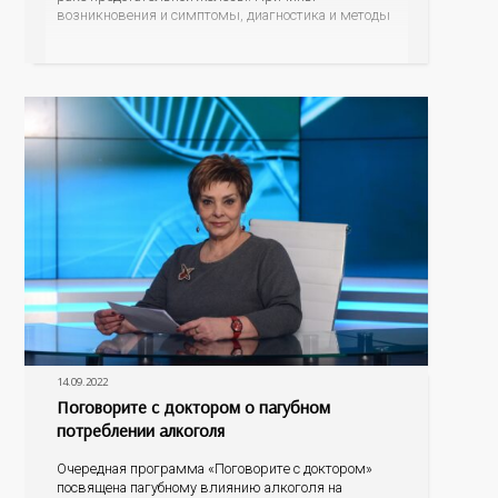
возникновения и симптомы, диагностика и методы
лечения, а также профилактика рака простаты –
тот круг тем, которые обсудим во время прямого
эфира. Зрители могут задавать свои наболевшие
вопросы, на
14.09.2022
Поговорите с доктором о пагубном
потреблении алкоголя
Очередная программа «Поговорите с доктором»
посвящена пагубному влиянию алкоголя на