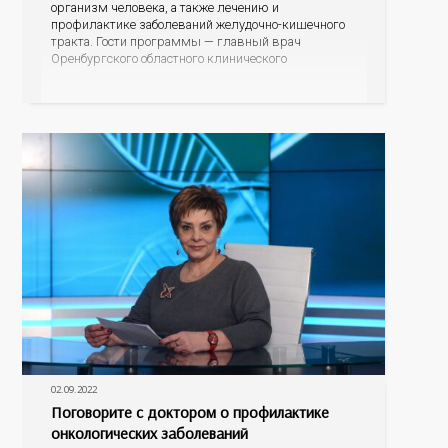
организм человека, а также лечению и
профилактике заболеваний желудочно-кишечного
тракта. Гости программы — главный врач
Оренбургского областного клинического
наркологического диспансера, главный нарколог
регионального минздрава Владимир Васильевич
Карпец и главный гастроэнтеролог министерства
здравоохранения Оренбургской области Елена
Анатольевна Подгороднева.
02.09.2022
Поговорите с доктором о профилактике
онкологических заболеваний