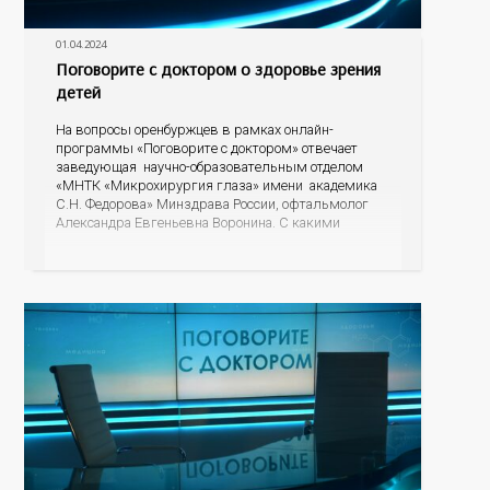
01.04.2024
Поговорите с доктором о здоровье зрения
детей
На вопросы оренбуржцев в рамках онлайн-
программы «Поговорите с доктором» отвечает
заведующая научно-образовательным отделом
«МНТК «Микрохирургия глаза» имени академика
С.Н. Федорова» Минздрава России, офтальмолог
Александра Евгеньевна Воронина. С какими
проблемами зрения чаще всего обращаются в
детское отделение, как родителям понять, что у
ребенка падает зрение, есть ли альтернатива очкам
для детей, почему развивается косоглазие? На эти