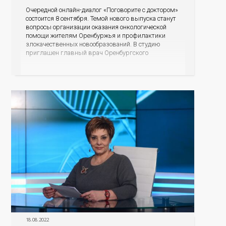
Очередной онлайн-диалог «Поговорите с доктором»
состоится 8 сентября. Темой нового выпуска станут
вопросы организации оказания онкологической
помощи жителям Оренбуржья и профилактики
злокачественных новообразований. В студию
приглашен главный врач Оренбургского
областного онкологического диспансера Лев
Александрович Кудяков. Разговор пойдет о
профилактике самых распространенных
онкологических заболеваний, о возможности во
время диспансеризации определять опухоли
различных локализаций на ранних стадиях,
18.08.2022