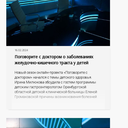
16.02.2024
Поговорите с доктором о заболеваниях
желудочно-кишечного тракта у детей
Новый сезон онлайн-проекта «Поговорите с
доктором» начался с темы детского здоровья.
Ирина Милюкова обсудила с гостем программы
детским гастроэнтерологом Оренбургской
областной детской клинической больницы Еленой
Громаковской причины возникновения болезней
ЖКТ, симптомы заболеваний системы, а главное,
меры профилактики болезней желудка и
кишечника у детей.