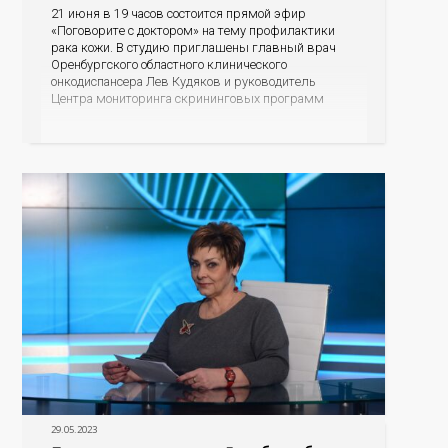
21 июня в 19 часов состоится прямой эфир
«Поговорите с доктором» на тему профилактики
рака кожи. В студию приглашены главный врач
Оренбургского областного клинического
онкодиспансера Лев Кудяков и руководитель
Центра мониторинга скрининговых программ
Полина Саакян. В ходе диалога специалисты
пояснят, насколько онкозаболевания кожи
распространены среди оренбуржцев, что
провоцирует возникновение данной патологии, как
человек может заподозрить
29.05.2023