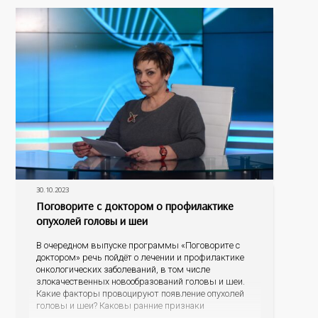
проявлениях болезни, о тестировании и лечении, о
30.10.2023
Поговорите с доктором о профилактике
опухолей головы и шеи
В очередном выпуске программы «Поговорите с
доктором» речь пойдёт о лечении и профилактике
онкологических заболеваний, в том числе
злокачественных новообразований головы и шеи.
Какие факторы провоцируют появление опухолей
головы и шеи? Каковы ранние признаки
онкологических заболеваний? Как проявляется рак