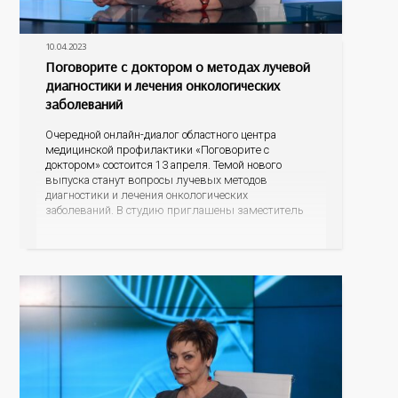
10.04.2023
Поговорите с доктором о методах лучевой
диагностики и лечения онкологических
заболеваний
Очередной онлайн-диалог областного центра
медицинской профилактики «Поговорите с
доктором» состоится 13 апреля. Темой нового
выпуска станут вопросы лучевых методов
диагностики и лечения онкологических
заболеваний. В студию приглашены заместитель
главного врача Оренбургского областного
онкодиспансера Инга Яковлевна Панова и
заведующий отделением лучевой диагностики
Алексей Викторович Емельянов. Какого размера
опухоли можно обнаружить с помощью
современных маммографов и компьютерных