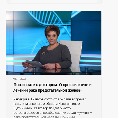
должны насторожить; возможно ли обнаружить
онкологию во время диспансеризации или
профосмотра; как свести к минимуму риск
возникновения
03.11.2022
Поговорите с доктором. О профилактике и
лечении рака предстательной железы
9 ноября в 19 часов состоится онлайн-встреча с
главным онкологом области Константином
Щетининым. Разговор пойдет о часто
встречающемся онкозаболевании среди мужчин —
раке предстательной железы. Причины