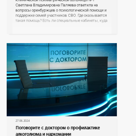
Светлана Владимировна Паляева ответила на
вопросы оренбуржцев о психологической помощи и
поддержке семей участников СВО. Где оказывается
такая помощь? Есть ли специальные кабинеты, куда
могут прийти супруги, матери бойцов? Стоит ли
расспрашивать, что пережил супруг во время
исполнения воинского долга? Как родственникам и
знакомым общаться и поддерживать
27.06.2024
Поговорите с доктором о профилактике
алкоголизма и наркомании