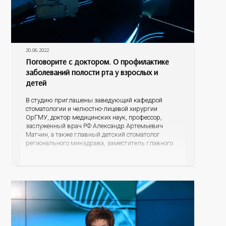
20.06.2022
Поговорите с доктором. О профилактике
заболеваний полости рта у взрослых и
детей
В студию приглашены заведующий кафедрой
стоматологии и челюстно-лицевой хирургии
ОрГМУ, доктор медицинских наук, профессор,
заслуженный врач РФ Александр Артемьевич
Матчин, а также главный детский стоматолог
регионального минздрава, заместитель главного
врача по организации оказания медицинской
помощи детскому населению ГБУЗ «Оренбургская
областная клиническая стоматологическая
поликлиника» Наталья Николаевна Семенова.
Нужно ли обращаться к стоматологу с
профилактической целью, когда