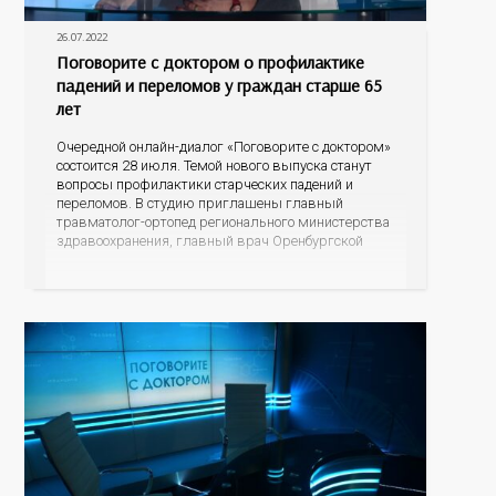
26.07.2022
Поговорите с доктором о профилактике
падений и переломов у граждан старше 65
лет
Очередной онлайн-диалог «Поговорите с доктором»
состоится 28 июля. Темой нового выпуска станут
вопросы профилактики старческих падений и
переломов. В студию приглашены главный
травматолог-ортопед регионального министерства
здравоохранения, главный врач Оренбургской
городской больницы №4 Дмитрий Юрьевич
Пупынин и главный гериатр минздрава области,
заместитель главного врача по медицинской части
областного психоневрологического госпиталя
ветеранов войн Наталья Сергеевна Шокурова. С