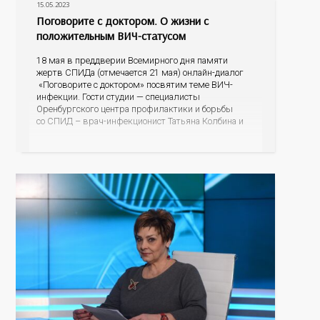
15.05.2023
Поговорите с доктором. О жизни с
положительным ВИЧ-статусом
18 мая в преддверии Всемирного дня памяти
жертв СПИДа (отмечается 21 мая) онлайн-диалог
«Поговорите с доктором» посвятим теме ВИЧ-
инфекции. Гости студии — специалисты
Оренбургского центра профилактики и борьбы
со СПИД – врач-инфекционист Татьяна Колбина и
специалист по социальной работе Евгения
Владимировна Капралова. Если произошло
инфицирование ВИЧ, почему важно не откладывая,
встать на диспансерный учет и получать
бесплатную помощь; как обезопасить своих