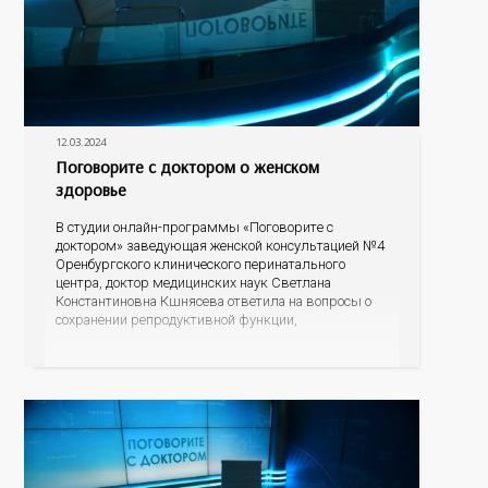
12.03.2024
Поговорите с доктором о женском
здоровье
В студии онлайн-программы «Поговорите с
доктором» заведующая женской консультацией №4
Оренбургского клинического перинатального
центра, доктор медицинских наук Светлана
Константиновна Кшнясева ответила на вопросы о
сохранении репродуктивной функции,
профилактике нежелательной беременности и
поддержке женского организма в период
менопаузы.