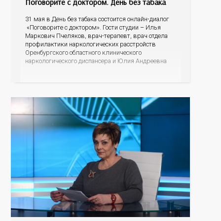
Поговорите с доктором. День без табака
31 мая в День без табака состоится онлайн-диалог
«Поговорите с доктором». Гости студии – Илья
Маркович Пчеляков, врач-терапевт, врач отдела
профилактики наркологических расстройств
Оренбургского областного клинического
наркологического диспансера и Юлия Андреевна
Карабаева, медицинский психолог Оренбургского
областного центра общественного здоровья и
медицинской профилактики. Сколько вредных
веществ содержится в табачном дыме? Может ли
сигаретный фильтр их задержать?