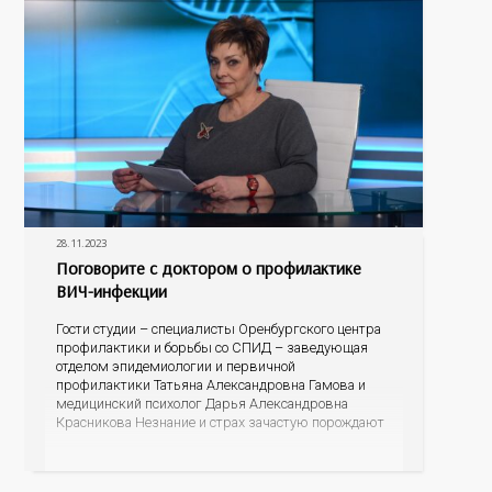
28.11.2023
Поговорите с доктором о профилактике
ВИЧ-инфекции
Гости студии – специалисты Оренбургского центра
профилактики и борьбы со СПИД – заведующая
отделом эпидемиологии и первичной
профилактики Татьяна Александровна Гамова и
медицинский психолог Дарья Александровна
Красникова Незнание и страх зачастую порождают
небылицы, домыслы и даже агрессию. Эксперты
готовы развенчать мифы, рассказать об
эпидситуации в Оренбургской области, о