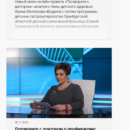
Новый сезон онлайн-проекта «Поговорите с
доктором» начался с темы детского здоровья.
Ирина Милюкова обсудила с гостем программы
детским гастроэнтерологом Оренбургской
областной детской клинической больницы Еленой
Громаковской причины возникновения болезней
ЖКТ, симптомы заболеваний системы, а главное,
меры профилактики болезней желудка и
кишечника у детей.
28.11.2023
Поговорите с доктором о профилактике