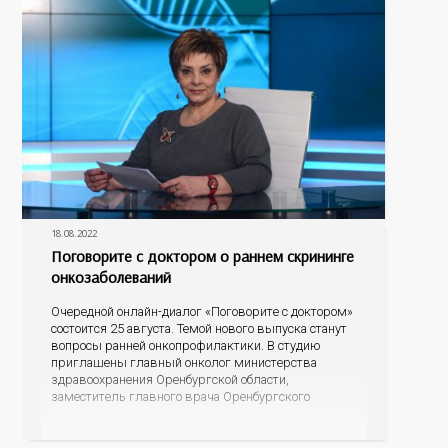
различных локализаций на ранних стадиях,
18.08.2022
Поговорите с доктором о раннем скрининге
онкозаболеваний
Очередной онлайн-диалог «Поговорите с доктором»
состоится 25 августа. Темой нового выпуска станут
вопросы ранней онкопрофилактики. В студию
приглашены главный онколог министерства
здравоохранения Оренбургской области,
заместитель главного врача Оренбургского
областного онкологического диспансера Константин
Владимирович Щетинин и начальник Центра
мониторинга скрининговых программ