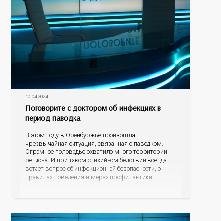
10.04.2024
Поговорите с доктором об инфекциях в
период паводка
В этом году в Оренбуржье произошла
чрезвычайная ситуация, связанная с паводком.
Огромное половодье охватило много территорий
региона. И при таком стихийном бедствии всегда
встает вопрос об инфекционной безопасности, о
правилах поведения и мерах профилактики
болезней, которые могут передаваться через воду.
Об этом мы сегодня и поговорим в нашей
программе с заместителем начальника отдела
эпидемиологического надзора