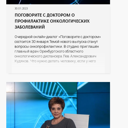
30.01.2023
ПОГОВОРИТЕ С ДОКТОРОМ О
ПРОФИЛАКТИКЕ ОНКОЛОГИЧЕСКИХ
ЗАБОЛЕВАНИЙ
Очередной онлайн-диалог «Поговорите с доктором»
состоится 30 января.Темой нового выпуска станут
вопросы онкопрофилактики. В студию приглашён
главный врач Оренбургского областного
онкологического диспансера Лев Александрович
Кудяков. Что нужно делать человеку, если у него
есть подозрение на онкологию; какие признаки
должны насторожить; возможно ли обнаружить
онкологию во время диспансеризации или
профосмотра; как свести к минимуму риск
возникновения