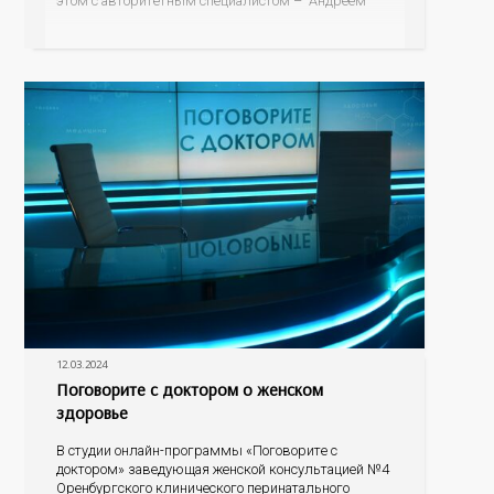
этом с авторитетным специалистом – Андреем
Федоровичем Тарасевичем, заведующим кафедрой
превентивной и персонализированной медицины
Института междисциплинарной медицины;
руководителем центра персонализированной
12.03.2024
Поговорите с доктором о женском
здоровье
В студии онлайн-программы «Поговорите с
доктором» заведующая женской консультацией №4
Оренбургского клинического перинатального