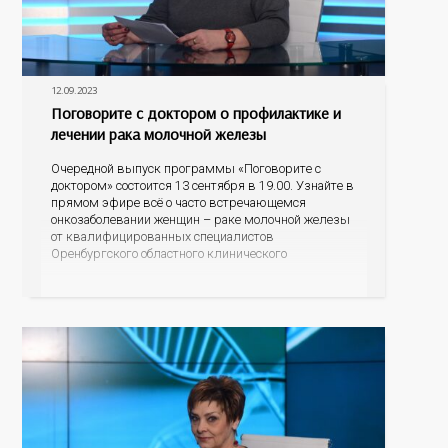
12.09.2023
Поговорите с доктором о профилактике и
лечении рака молочной железы
Очередной выпуск программы «Поговорите с
доктором» состоится 13 сентября в 19.00. Узнайте в
прямом эфире всё о часто встречающемся
онкозаболевании женщин – раке молочной железы
от квалифицированных специалистов
Оренбургского областного клинического
онкодиспансера – заместителя главного врача по
амбулаторно-поликлинической работе Светланы
Юрьевны Обух и врача-онколога поликлиники
Ольги Владимировны Шидловской. Кто находится в
группе риска, по каким