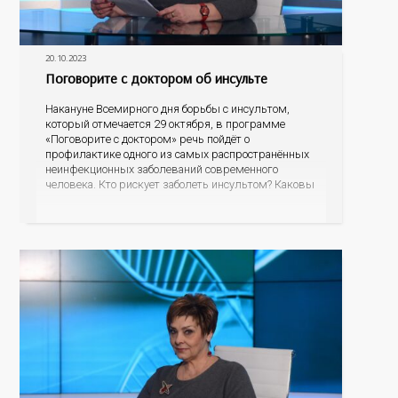
20.10.2023
Поговорите с доктором об инсульте
Накануне Всемирного дня борьбы с инсультом,
который отмечается 29 октября, в программе
«Поговорите с доктором» речь пойдёт о
профилактике одного из самых распространённых
неинфекционных заболеваний современного
человека. Кто рискует заболеть инсультом? Каковы
его первые проявления? Как правильно оказать
первую помощь? На эти вопросы об остром
нарушении мозгового кровообращения ответит
гость программы – главный невролог минздрава