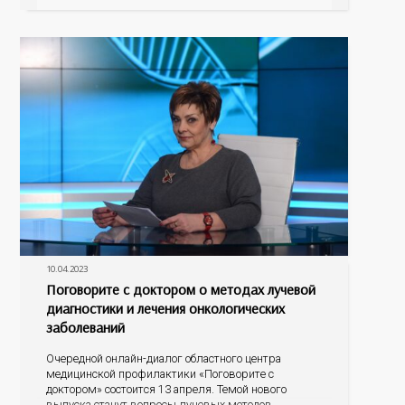
опасность. Неконтролируемое высокое АД
существенно увеличивает риск инсульта и
инфаркта, почечной недостаточности, заболеваний
зрительных органов, осложнений беременности
10.04.2023
Поговорите с доктором о методах лучевой
диагностики и лечения онкологических
заболеваний
Очередной онлайн-диалог областного центра
медицинской профилактики «Поговорите с
доктором» состоится 13 апреля. Темой нового
выпуска станут вопросы лучевых методов