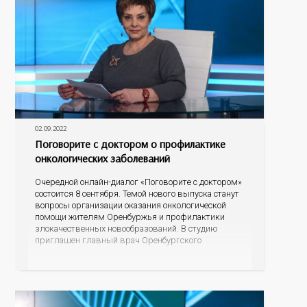
02.09.2022
Поговорите с доктором о профилактике
онкологических заболеваний
Очередной онлайн-диалог «Поговорите с доктором»
состоится 8 сентября. Темой нового выпуска станут
вопросы организации оказания онкологической
помощи жителям Оренбуржья и профилактики
злокачественных новообразований. В студию
приглашен главный врач Оренбургского
областного онкологического диспансера Лев
Александрович Кудяков. Разговор пойдет о
профилактике самых распространенных
онкологических заболеваний, о возможности во
время диспансеризации определять опухоли