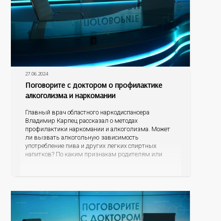
27.06.2024
Поговорите с доктором о профилактике
алкоголизма и наркомании
Главный врач областного наркодиспансера
Владимир Карпец рассказал о методах
профилактики наркомании и алкоголизма. Может
ли вызвать алкогольную зависимость
употребление пива и других легких спиртных
напитков? По каким признакам родителям или
близким родственникам распознать, что их
подросток или уже взрослый сын или дочь начали
употреблять наркотические средства? В чем
опасность модных заменителей сигарет? Куда могут
обратиться