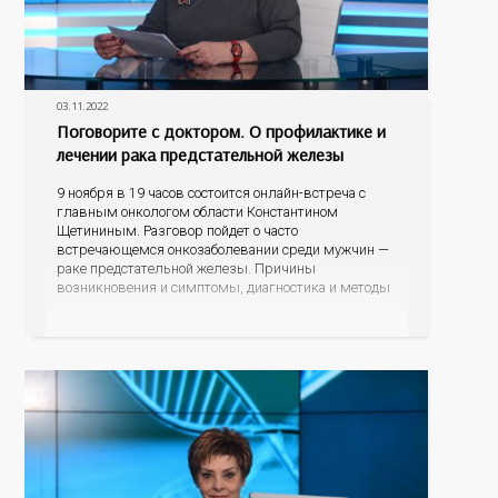
03.11.2022
Поговорите с доктором. О профилактике и
лечении рака предстательной железы
9 ноября в 19 часов состоится онлайн-встреча с
главным онкологом области Константином
Щетининым. Разговор пойдет о часто
встречающемся онкозаболевании среди мужчин —
раке предстательной железы. Причины
возникновения и симптомы, диагностика и методы
лечения, а также профилактика рака простаты –
тот круг тем, которые обсудим во время прямого
эфира. Зрители могут задавать свои наболевшие
вопросы, на