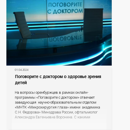
01.04.2024
Поговорите с доктором о здоровье зрения
детей
На вопросы оренбуржцев в рамках онлайн-
программы «Поговорите с доктором» отвечает
заведующая научно-образовательным отделом
«МНТК «Микрохирургия глаза» имени академика
С.Н. Федорова» Минздрава России, офтальмолог
Александра Евгеньевна Воронина. С какими
проблемами зрения чаще всего обращаются в
детское отделение, как родителям понять, что у