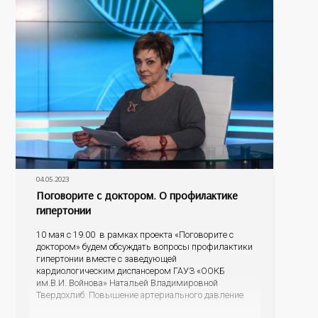
бесплатную помощь; как обезопасить своих
04.05.2023
Поговорите с доктором. О профилактике
гипертонии
10 мая с 19.00 в рамках проекта «Поговорите с
доктором» будем обсуждать вопросы профилактики
гипертонии вместе с заведующей
кардиологическим диспансером ГАУЗ «ООКБ
им.В.И. Войнова» Натальей Владимировной
Твердохлиб. Повышение артериального давление
не всегда ощущается человеком, и в этом есть