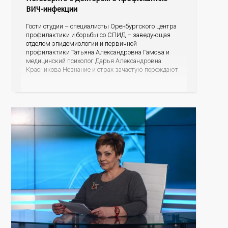
ВИЧ-инфекции
Гости студии – специалисты Оренбургского центра
профилактики и борьбы со СПИД – заведующая
отделом эпидемиологии и первичной
профилактики Татьяна Александровна Гамова и
медицинский психолог Дарья Александровна
Красникова Незнание и страх зачастую порождают
небылицы, домыслы и даже агрессию. Эксперты
готовы развенчать мифы, рассказать об
эпидситуации в Оренбургской области, о
проявлениях болезни, о тестировании и лечении, о