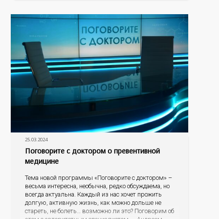
ребенка падает зрение, есть ли альтернатива очкам
для детей, почему развивается косоглазие? На эти
25.03.2024
Поговорите с доктором о превентивной
медицине
Тема новой программы «Поговорите с доктором» –
весьма интересна, необычна, редко обсуждаема, но
всегда актуальна. Каждый из нас хочет прожить
долгую, активную жизнь, как можно дольше не
стареть, не болеть… возможно ли это? Поговорим об