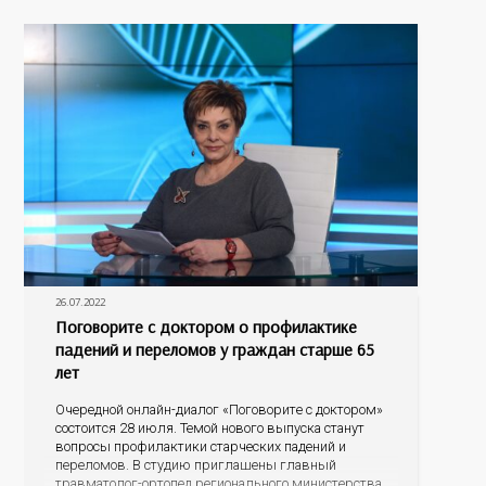
Оренбургской области Полина Ишхановна Саакян.
Разговор пойдет о профилактике онкологических
заболеваний, а именно о скрининговых
26.07.2022
Поговорите с доктором о профилактике
падений и переломов у граждан старше 65
лет
Очередной онлайн-диалог «Поговорите с доктором»
состоится 28 июля. Темой нового выпуска станут
вопросы профилактики старческих падений и
переломов. В студию приглашены главный
травматолог-ортопед регионального министерства