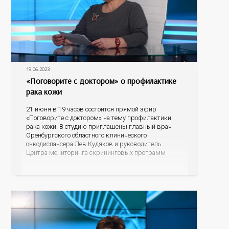
19.06.2023
«Поговорите с доктором» о профилактике
рака кожи
21 июня в 19 часов состоится прямой эфир
«Поговорите с доктором» на тему профилактики
рака кожи. В студию приглашены главный врач
Оренбургского областного клинического
онкодиспансера Лев Кудяков и руководитель
Центра мониторинга скрининговых программ
Полина Саакян. В ходе диалога специалисты
пояснят, насколько онкозаболевания кожи
распространены среди оренбуржцев, что
провоцирует возникновение данной патологии, как
человек может заподозрить