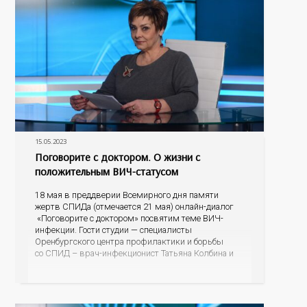
15.05.2023
Поговорите с доктором. О жизни с
положительным ВИЧ-статусом
18 мая в преддверии Всемирного дня памяти
жертв СПИДа (отмечается 21 мая) онлайн-диалог
«Поговорите с доктором» посвятим теме ВИЧ-
инфекции. Гости студии — специалисты
Оренбургского центра профилактики и борьбы
со СПИД – врач-инфекционист Татьяна Колбина и
специалист по социальной работе Евгения
Владимировна Капралова. Если произошло
инфицирование ВИЧ, почему важно не откладывая,
встать на диспансерный учет и получать