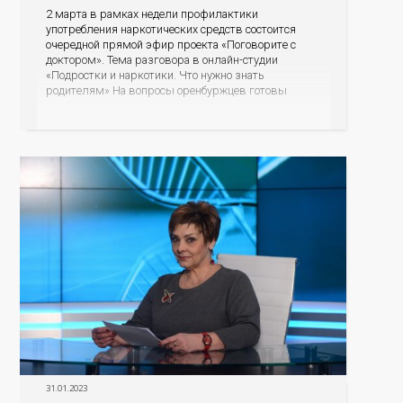
2 марта в рамках недели профилактики
употребления наркотических средств состоится
очередной прямой эфир проекта «Поговорите с
доктором». Тема разговора в онлайн-студии
«Подростки и наркотики. Что нужно знать
родителям» На вопросы оренбуржцев готовы
ответить ведущие доктора областного
наркодиспансера: главный врач, главный нарколог
Оренбургской области Владимир Карпец и
заведующая диспансерно-поликлиническим
отделением для детей и подростков Элина Балдина.
31.01.2023