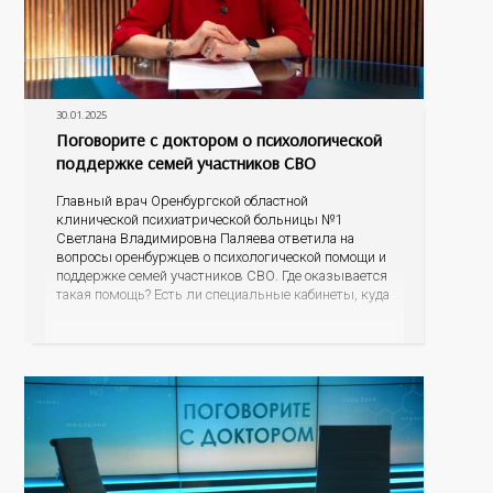
30.01.2025
Поговорите с доктором о психологической
поддержке семей участников СВО
Главный врач Оренбургской областной
клинической психиатрической больницы №1
Светлана Владимировна Паляева ответила на
вопросы оренбуржцев о психологической помощи и
поддержке семей участников СВО. Где оказывается
такая помощь? Есть ли специальные кабинеты, куда
могут прийти супруги, матери бойцов? Стоит ли
расспрашивать, что пережил супруг во время
исполнения воинского долга? Как родственникам и
знакомым общаться и поддерживать