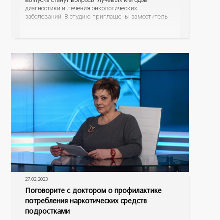
диагностики и лечения онкологических
заболеваний. В студию приглашены заместитель
главного врача Оренбургского областного
онкодиспансера Инга Яковлевна Панова и
заведующий отделением лучевой диагностики
Алексей Викторович Емельянов. Какого размера
опухоли можно обнаружить с помощью
современных маммографов и компьютерных
27.02.2023
Поговорите с доктором о профилактике
потребления наркотических средств
подростками