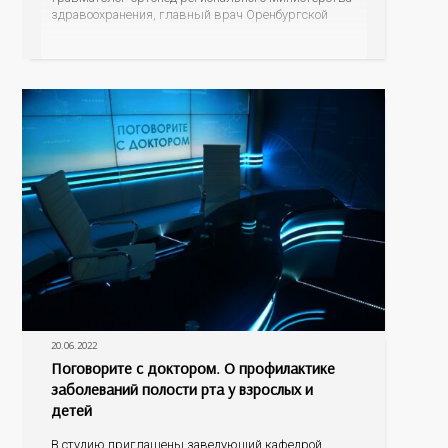
здравоохранения, главный врач Оренбургской
городской больницы №4 Дмитрий Юрьевич
Пупынин и главный гериатр минздрава области,
заместитель главного врача по медицинской части
областного психоневрологического госпиталя
ветеранов войн Наталья Сергеевна Шокурова. С
20.06.2022
Поговорите с доктором. О профилактике
заболеваний полости рта у взрослых и
детей
В студию приглашены заведующий кафедрой