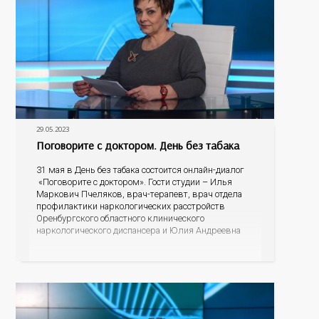
29.05.2023
Поговорите с доктором. День без табака
31 мая в День без табака состоится онлайн-диалог
«Поговорите с доктором». Гости студии – Илья
Маркович Пчеляков, врач-терапевт, врач отдела
профилактики наркологических расстройств
Оренбургского областного клинического
наркологического диспансера и Юлия Андреевна
Карабаева, медицинский психолог Оренбургского
областного центра общественного здоровья и
медицинской профилактики. Сколько вредных
веществ содержится в табачном дыме? Может ли
сигаретный фильтр их задержать?