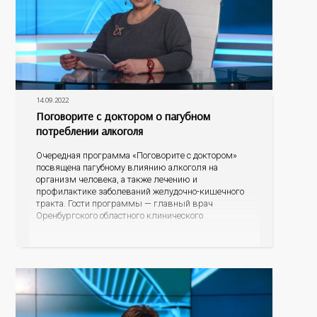
14.09.2022
Поговорите с доктором о пагубном
потреблении алкоголя
Очередная программа «Поговорите с доктором»
посвящена пагубному влиянию алкоголя на
организм человека, а также лечению и
профилактике заболеваний желудочно-кишечного
тракта. Гости программы — главный врач
Оренбургского областного клинического
наркологического диспансера, главный нарколог
регионального минздрава Владимир Васильевич
Карпец и главный гастроэнтеролог министерства
здравоохранения Оренбургской области Елена
Анатольевна Подгороднева.