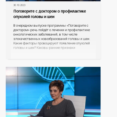
30.10.2023
Поговорите с доктором о профилактике
опухолей головы и шеи
В очередном выпуске программы «Поговорите с
доктором» речь пойдёт о лечении и профилактике
онкологических заболеваний, в том числе
злокачественных новообразований головы и шеи.
Какие факторы провоцируют появление опухолей
головы и шеи? Каковы ранние признаки
онкологических заболеваний? Как проявляется рак
щитовидной железы? Какие современные методы
лечения сегодня применяются в Оренбуржье? На
эти и другие вопросы ответят