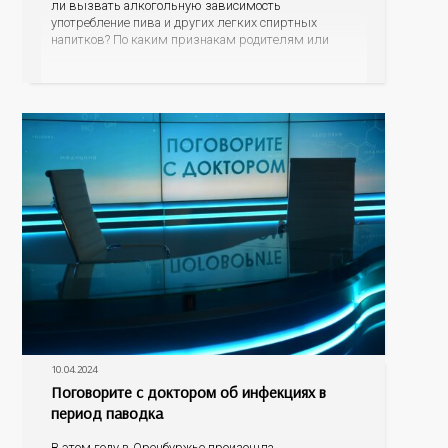
ли вызвать алкогольную зависимость
употребление пива и других легких спиртных
напитков? По каким признакам родителям или
близким родственникам распознать, что их
подросток или уже взрослый сын или дочь начали
употреблять наркотические средства? В чем
опасность модных заменителей сигарет? Куда могут
обратиться
10.04.2024
Поговорите с доктором об инфекциях в
период паводка
В этом году в Оренбуржье произошла