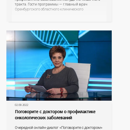
тракта. Гости программы — главный врач
Оренбургского областного клинического
наркологического диспансера, главный нарколог
регионального минздрава Владимир Васильевич
Карпец и главный гастроэнтеролог министерства
здравоохранения Оренбургской области Елена
Анатольевна Подгороднева.
02.09.2022
Поговорите с доктором о профилактике
онкологических заболеваний
Очередной онлайн-диалог «Поговорите с доктором»