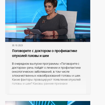
30.10.2023
Поговорите с доктором о профилактике
опухолей головы и шеи
В очередном выпуске программы «Поговорите с
доктором» речь пойдёт о лечении и профилактике
онкологических заболеваний, в том числе
злокачественных новообразований головы и шеи.
Какие факторы провоцируют появление опухолей
головы и шеи? Каковы ранние признаки
онкологических заболеваний? Как проявляется рак
щитовидной железы? Какие современные методы
лечения сегодня применяются в Оренбуржье? На
эти и другие вопросы ответят