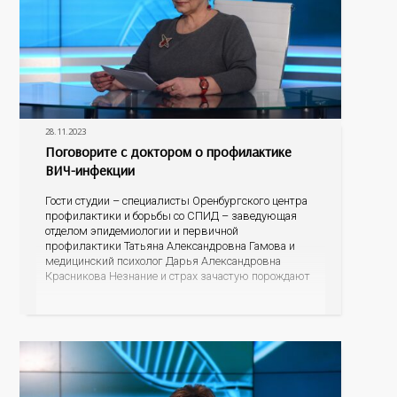
28.11.2023
Поговорите с доктором о профилактике
ВИЧ-инфекции
Гости студии – специалисты Оренбургского центра
профилактики и борьбы со СПИД – заведующая
отделом эпидемиологии и первичной
профилактики Татьяна Александровна Гамова и
медицинский психолог Дарья Александровна
Красникова Незнание и страх зачастую порождают
небылицы, домыслы и даже агрессию. Эксперты
готовы развенчать мифы, рассказать об
эпидситуации в Оренбургской области, о
проявлениях болезни, о тестировании и лечении, о