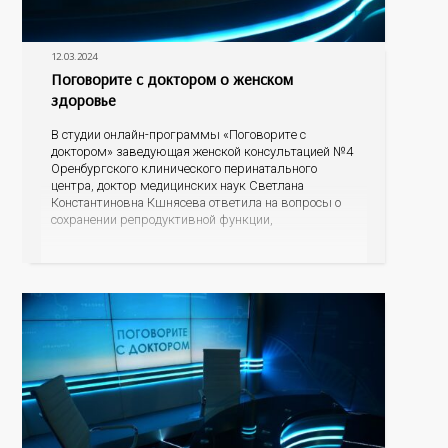
12.03.2024
Поговорите с доктором о женском
здоровье
В студии онлайн-программы «Поговорите с
доктором» заведующая женской консультацией №4
Оренбургского клинического перинатального
центра, доктор медицинских наук Светлана
Константиновна Кшнясева ответила на вопросы о
сохранении репродуктивной функции,
профилактике нежелательной беременности и
поддержке женского организма в период
менопаузы.