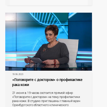
амбулаторно-поликлинической работе Светланы
Юрьевны Обух и врача-онколога поликлиники
Ольги Владимировны Шидловской. Кто находится в
группе риска, по каким
19.06.2023
«Поговорите с доктором» о профилактике
рака кожи
21 июня в 19 часов состоится прямой эфир
«Поговорите с доктором» на тему профилактики
рака кожи. В студию приглашены главный врач
Оренбургского областного клинического