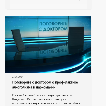
могут прийти супруги, матери бойцов? Стоит ли
расспрашивать, что пережил супруг во время
исполнения воинского долга? Как родственникам и
знакомым общаться и поддерживать
27.06.2024
Поговорите с доктором о профилактике
алкоголизма и наркомании
Главный врач областного наркодиспансера
Владимир Карпец рассказал о методах
профилактики наркомании и алкоголизма. Может