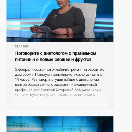
31.01.2023
Поговорите с диетологом о правильном
питании и о пользе овощей и фруктов
2 февраля состоится онлайн-встреча «Поговорите с
доктором». Прямую трансляцию можно увидеть с
19 часов. Разговор в студии пойдёт с диетологом
центра общественного здоровья и медицинской
профилактики Галиной Джоровой. Обсудим такую
«аппетитную» тему, как правильное питание, а
подробнее остановимся на пользе овощей и
фруктов. Какие продукты питания могут
спровоцировать риски развития онкопатологий и
других заболеваний, а