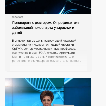
20.06.2022
Поговорите с доктором. О профилактике
заболеваний полости рта у взрослых и
детей
В студию приглашены заведующий кафедрой
стоматологии и челюстно-лицевой хирургии
ОрГМУ, доктор медицинских наук, профессор,
заслуженный врач РФ Александр Артемьевич
Матчин, а также главный детский стоматолог
регионального минздрава, заместитель главного
врача по организации оказания медицинской
помощи детскому населению ГБУЗ «Оренбургская
областная клиническая стоматологическая
поликлиника» Наталья Николаевна Семенова.
Нужно ли обращаться к стоматологу с
профилактической целью, когда