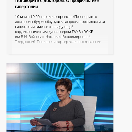
Поговорите с доктором. О профилактике
гипертонии
10 мая с 19.00 в рамках проекта «Поговорите с
доктором» будем обсуждать вопросы профилактики
гипертонии вместе с заведующей
кардиологическим диспансером ГАУЗ «ООКБ
им.В.И. Войнова» Натальей Владимировной
Твердохлиб. Повышение артериального давление
не всегда ощущается человеком, и в этом есть
опасность. Неконтролируемое высокое АД
существенно увеличивает риск инсульта и
инфаркта, почечной недостаточности, заболеваний
зрительных органов, осложнений беременности