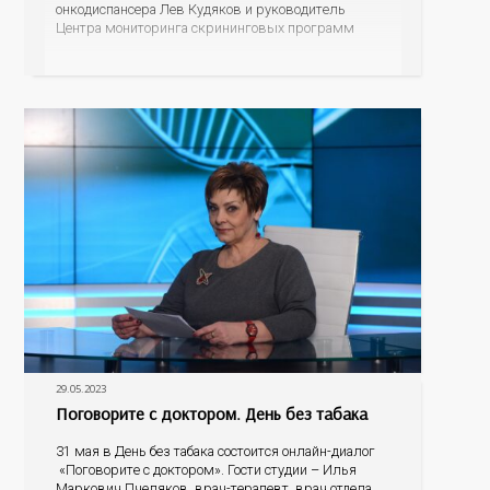
онкодиспансера Лев Кудяков и руководитель
Центра мониторинга скрининговых программ
Полина Саакян. В ходе диалога специалисты
пояснят, насколько онкозаболевания кожи
распространены среди оренбуржцев, что
провоцирует возникновение данной патологии, как
человек может заподозрить
29.05.2023
Поговорите с доктором. День без табака
31 мая в День без табака состоится онлайн-диалог
«Поговорите с доктором». Гости студии – Илья
Маркович Пчеляков, врач-терапевт, врач отдела