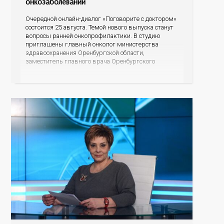
онкозаболеваний
Очередной онлайн-диалог «Поговорите с доктором»
состоится 25 августа. Темой нового выпуска станут
вопросы ранней онкопрофилактики. В студию
приглашены главный онколог министерства
здравоохранения Оренбургской области,
заместитель главного врача Оренбургского
областного онкологического диспансера Константин
Владимирович Щетинин и начальник Центра
мониторинга скрининговых программ
Оренбургской области Полина Ишхановна Саакян.
Разговор пойдет о профилактике онкологических
заболеваний, а именно о скрининговых