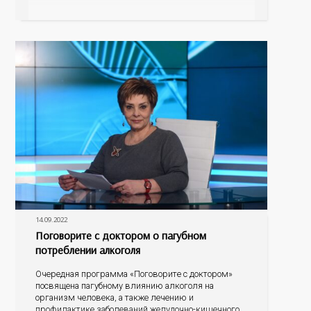
лечения, а также профилактика рака простаты –
тот круг тем, которые обсудим во время прямого
эфира. Зрители могут задавать свои наболевшие
вопросы, на
14.09.2022
Поговорите с доктором о пагубном
потреблении алкоголя
Очередная программа «Поговорите с доктором»
посвящена пагубному влиянию алкоголя на
организм человека, а также лечению и
профилактике заболеваний желудочно-кишечного