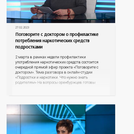
27.02.2023
Поговорите с доктором о профилактике
потребления наркотических средств
подростками
2 марта в рамках недели профилактики
употребления наркотических средств состоится
очередной прямой эфир проекта «Поговорите с
доктором». Тема разговора в онлайн-студии
«Подростки и наркотики. Что нужно знать
родителям» На вопросы оренбуржцев готовы
ответить ведущие доктора областного
наркодиспансера: главный врач, главный нарколог
Оренбургской области Владимир Карпец и
заведующая диспансерно-поликлиническим
отделением для детей и подростков Элина Балдина.