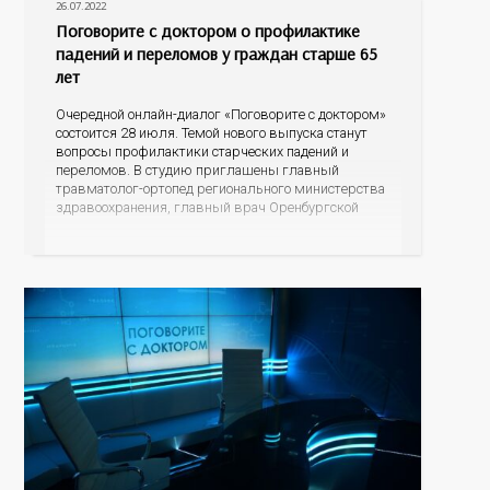
26.07.2022
Поговорите с доктором о профилактике
падений и переломов у граждан старше 65
лет
Очередной онлайн-диалог «Поговорите с доктором»
состоится 28 июля. Темой нового выпуска станут
вопросы профилактики старческих падений и
переломов. В студию приглашены главный
травматолог-ортопед регионального министерства
здравоохранения, главный врач Оренбургской
городской больницы №4 Дмитрий Юрьевич
Пупынин и главный гериатр минздрава области,
заместитель главного врача по медицинской части
областного психоневрологического госпиталя
ветеранов войн Наталья Сергеевна Шокурова. С