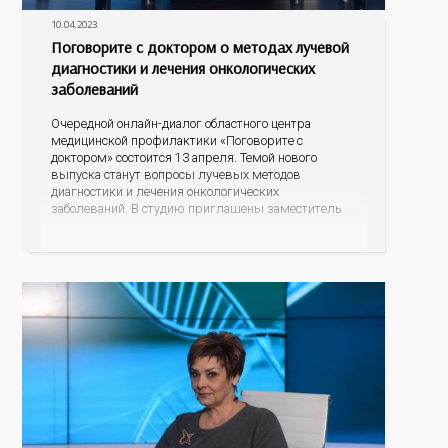
10.04.2023
Поговорите с доктором о методах лучевой
диагностики и лечения онкологических
заболеваний
Очередной онлайн-диалог областного центра
медицинской профилактики «Поговорите с
доктором» состоится 13 апреля. Темой нового
выпуска станут вопросы лучевых методов
диагностики и лечения онкологических
заболеваний. В студию приглашены заместитель
главного врача Оренбургского областного
онкодиспансера Инга Яковлевна Панова и
заведующий отделением лучевой диагностики
Алексей Викторович Емельянов. Какого размера
опухоли можно обнаружить с помощью
современных маммографов и компьютерных