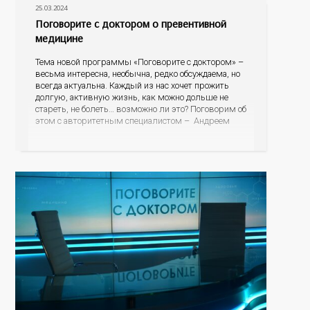
25.03.2024
Поговорите с доктором о превентивной
медицине
Тема новой программы «Поговорите с доктором» –
весьма интересна, необычна, редко обсуждаема, но
всегда актуальна. Каждый из нас хочет прожить
долгую, активную жизнь, как можно дольше не
стареть, не болеть… возможно ли это? Поговорим об
этом с авторитетным специалистом – Андреем
Федоровичем Тарасевичем, заведующим кафедрой
превентивной и персонализированной медицины
Института междисциплинарной медицины;
руководителем центра персонализированной