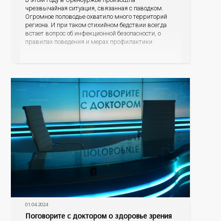
чрезвычайная ситуация, связанная с паводком.
Огромное половодье охватило много территорий
региона. И при таком стихийном бедствии всегда
встает вопрос об инфекционной безопасности, о
правилах поведения и мерах профилактики
болезней, которые могут передаваться через воду.
Об этом мы сегодня и поговорим в нашей
программе с заместителем начальника отдела
эпидемиологического надзора
01.04.2024
Поговорите с доктором о здоровье зрения