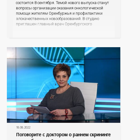
состоится 8 сентября. Темой нового выпуска станут
вопросы организации оказания онкологической
помощи жителям Оренбуржья и профилактики
злокачественных новообразований. В студию
приглашен главный врач Оренбургского
областного онкологического диспансера Лев
Александрович Кудяков. Разговор пойдет о
профилактике самых распространенных
онкологических заболеваний, о возможности во
время диспансеризации определять опухоли
различных локализаций на ранних стадиях,
18.08.2022
Поговорите с доктором о раннем скрининге