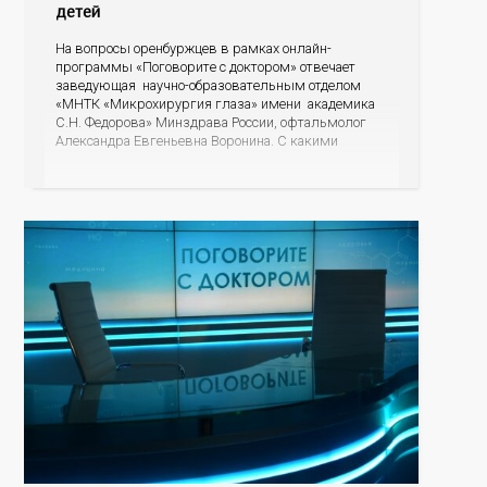
детей
На вопросы оренбуржцев в рамках онлайн-
программы «Поговорите с доктором» отвечает
заведующая научно-образовательным отделом
«МНТК «Микрохирургия глаза» имени академика
С.Н. Федорова» Минздрава России, офтальмолог
Александра Евгеньевна Воронина. С какими
проблемами зрения чаще всего обращаются в
детское отделение, как родителям понять, что у
ребенка падает зрение, есть ли альтернатива очкам
для детей, почему развивается косоглазие? На эти