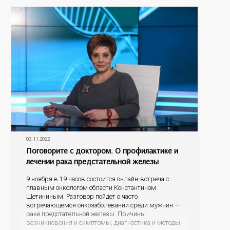
профосмотра; как свести к минимуму риск
возникновения
03.11.2022
Поговорите с доктором. О профилактике и
лечении рака предстательной железы
9 ноября в 19 часов состоится онлайн-встреча с
главным онкологом области Константином
Щетининым. Разговор пойдет о часто
встречающемся онкозаболевании среди мужчин —
раке предстательной железы. Причины
возникновения и симптомы, диагностика и методы