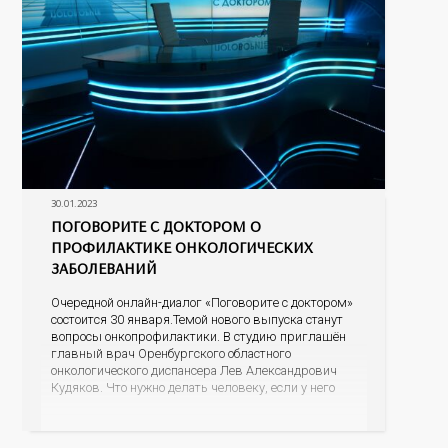
30.01.2023
ПОГОВОРИТЕ С ДОКТОРОМ О
ПРОФИЛАКТИКЕ ОНКОЛОГИЧЕСКИХ
ЗАБОЛЕВАНИЙ
Очередной онлайн-диалог «Поговорите с доктором»
состоится 30 января.Темой нового выпуска станут
вопросы онкопрофилактики. В студию приглашён
главный врач Оренбургского областного
онкологического диспансера Лев Александрович
Кудяков. Что нужно делать человеку, если у него
есть подозрение на онкологию; какие признаки
должны насторожить; возможно ли обнаружить
онкологию во время диспансеризации или