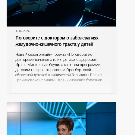
16.02.2024
Поговорите с доктором о заболеваниях
желудочно-кишечного тракта у детей
Новый сезон онлайн-проекта «Поговорите с
доктором» начался с темы детского здоровья.
Ирина Милюкова обсудила с гостем программы
детским гастроэнтерологом Оренбургской
областной детской клинической больницы Еленой
Громаковской причины возникновения болезней
ЖКТ, симптомы заболеваний системы, а главное,
меры профилактики болезней желудка и
кишечника у детей.