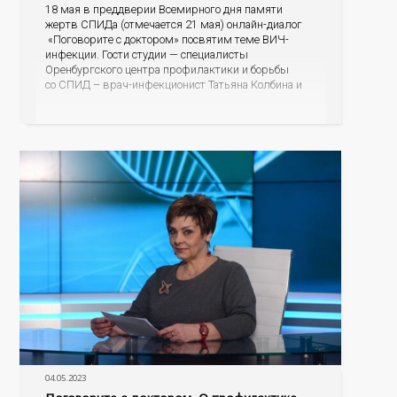
18 мая в преддверии Всемирного дня памяти
жертв СПИДа (отмечается 21 мая) онлайн-диалог
«Поговорите с доктором» посвятим теме ВИЧ-
инфекции. Гости студии — специалисты
Оренбургского центра профилактики и борьбы
со СПИД – врач-инфекционист Татьяна Колбина и
специалист по социальной работе Евгения
Владимировна Капралова. Если произошло
инфицирование ВИЧ, почему важно не откладывая,
встать на диспансерный учет и получать
бесплатную помощь; как обезопасить своих
04.05.2023