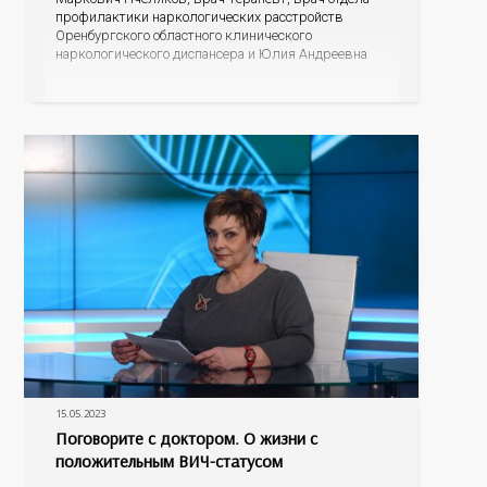
профилактики наркологических расстройств
Оренбургского областного клинического
наркологического диспансера и Юлия Андреевна
Карабаева, медицинский психолог Оренбургского
областного центра общественного здоровья и
медицинской профилактики. Сколько вредных
веществ содержится в табачном дыме? Может ли
сигаретный фильтр их задержать?
15.05.2023
Поговорите с доктором. О жизни с
положительным ВИЧ-статусом