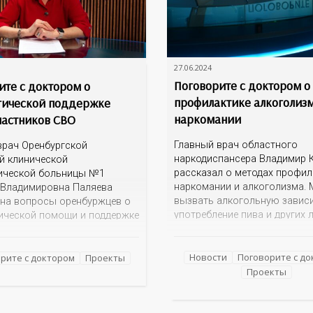
27.06.2024
Поговорите с доктором о
ите с доктором о
профилактике алкоголиз
гической поддержке
наркомании
частников СВО
Главный врач областного
врач Оренбургской
наркодиспансера Владимир 
й клинической
рассказал о методах профил
ической больницы №1
наркомании и алкоголизма. 
 Владимировна Паляева
вызвать алкогольную завис
 на вопросы оренбуржцев о
употребление пива и других 
ической помощи и поддержке
спиртных напитков? По каки
стников СВО. Где
признакам родителям или бл
тся такая помощь? Есть ли
родственникам распознать, 
Новости
Поговорите с д
ные кабинеты, куда могут
рите с доктором
Проекты
подросток или уже взрослый
пруги, матери бойцов? Стоит
Проекты
дочь начали употреблять
рашивать, что пережил
наркотические средства? В 
о время исполнения
опасность модных замените