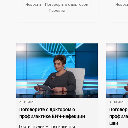
проблемами зрения чаще всего
специали
Новости
Поговорите с доктором
Новос
обращаются в детское отделение, как
Федорови
Проекты
родителям понять, что у ребенка
заведующ
падает зрение, есть ли альтернатива
и персон
очкам для детей, почему развивается
Институт
косоглазие? На эти
медицины
персонал
28.11.2023
30.10.2023
Поговорите с доктором о
Поговор
профилактике ВИЧ-инфекции
профила
шеи
Гости студии – специалисты