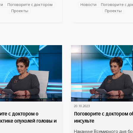
стом – Андреем
репродуктивной функции,
ти
Поговорите с доктором
Новости
Поговорите с д
чем Тарасевичем,
профилактике нежелательно
Проекты
Проекты
им кафедрой превентивной
беременности и поддержке ж
ализированной медицины
организма в период менопау
а междисциплинарной
; руководителем центра
изированной
20.10.2023
ите с доктором о
Поговорите с доктором о
ктике опухолей головы и
инсульте
Накануне Всемирного дня б