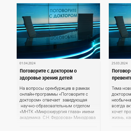
воинског
и знаком
поддержи
01.04.2024
25.03.2024
Поговорите с доктором о
Поговор
здоровье зрения детей
превент
На вопросы оренбуржцев в рамках
Тема нов
онлайн-программы «Поговорите с
доктором
доктором» отвечает заведующая
необычна
научно-образовательным отделом
всегда ак
«МНТК «Микрохирургия глаза» имени
хочет пр
академика С.Н. Федорова» Минздрава
жизнь, ка
России, офтальмолог Александра
не болет
Евгеньевна Воронина. С какими
Поговори