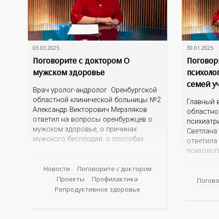
03.03.2025
30.01.2025
Поговорите с доктором О
Поговор
мужском здоровье
психоло
семей у
Врач уролог-андролог Оренбургской
областной клинической больницы №2
Главный 
Александр Викторович Мерзляков
областно
ответил на вопросы оренбуржцев о
психиатр
мужском здоровье, о причинах
Светлана
мужского бесплодия, о способах
ответила
лечения и предупреждения.
психолог
семей уча
Новости
Поговорите с доктором
оказывае
Проекты
Профилактика
специаль
Погово
Репродуктивное здоровье
прийти су
ли рассп
супруг в