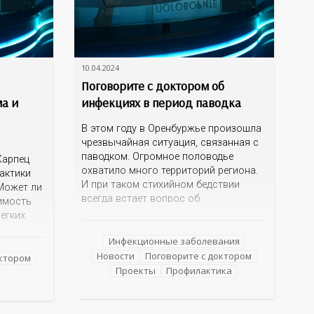
10.04.2024
Поговорите с доктором об
ма и
инфекциях в период паводка
В этом году в Оренбуржье произошла
чрезвычайная ситуация, связанная с
паводком. Огромное половодье
Карпец
охватило много территорий региона.
актики
И при таком стихийном бедствии
Может ли
всегда встает вопрос об
имость
инфекционной безопасности, о
легких
правилах поведения и мерах
м
профилактики болезней, которые
Инфекционные заболевания
изким
могут передаваться через воду. Об
Новости
Поговорите с доктором
что их
октором
этом мы сегодня и поговорим в нашей
Проекты
Профилактика
 сын или
программе с заместителем
начальника отдела
чем
эпидемиологического надзора
лей