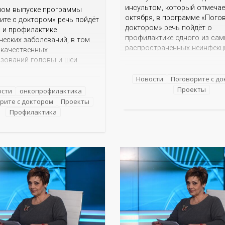
инсультом, который отмечае
ном выпуске программы
октября, в программе «Пого
ите с доктором» речь пойдёт
доктором» речь пойдёт о
и и профилактике
профилактике одного из са
ческих заболеваний, в том
распространённых неинфек
окачественных
заболеваний современного ч
зований головы и шеи.
Кто рискует заболеть инсул
кторы провоцируют
Каковы его первые проявлен
Новости
Поговорите с д
е опухолей головы и шеи?
правильно оказать первую 
Проекты
анние признаки
ости
онкопрофилактика
На эти вопросы об остром 
ческих заболеваний? Как
рите с доктором
Проекты
мозгового кровообращения 
тся рак щитовидной железы?
Профилактика
гость программы – главный
временные методы лечения
минздрава
применяются в Оренбуржье?
другие вопросы ответят