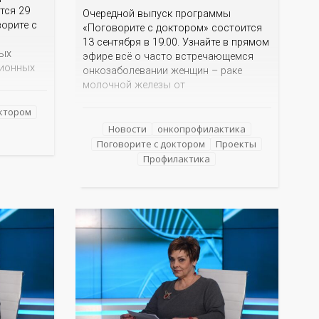
тся 29
Очередной выпуск программы
ворите с
«Поговорите с доктором» состоится
13 сентября в 19.00. Узнайте в прямом
мых
эфире всё о часто встречающемся
ционных
онкозаболевании женщин – раке
еловека.
молочной железы от
ьтом?
квалифицированных специалистов
ия? Как
октором
Оренбургского областного
помощь?
клинического онкодиспансера –
Новости
онкопрофилактика
нарушении
заместителя главного врача по
Поговорите с доктором
Проекты
ответит
амбулаторно-поликлинической работе
Профилактика
 невролог
Светланы Юрьевны Обух и врача-
онколога поликлиники Ольги
Владимировны Шидловской. Кто
находится в группе риска, по каким