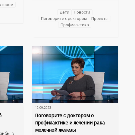
октором
больницы Еленой Громаковской
й
причины возникновения болезней
Дети
Новости
енского
ЖКТ, симптомы заболеваний системы,
Поговорите с доктором
Проекты
зы.
а главное, меры профилактики
Профилактика
болезней желудка и кишечника у детей.
12.09.2023
б
Поговорите с доктором о
профилактике и лечении рака
молочной железы
орьбы с