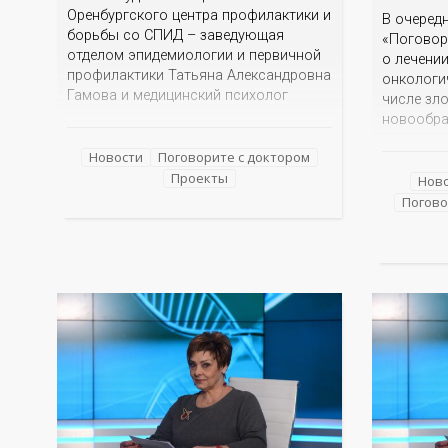
Оренбургского центра профилактики и
В очеред
борьбы со СПИД – заведующая
«Поговор
отделом эпидемиологии и первичной
о лечени
профилактики Татьяна Александровна
онкологи
Гамова и медицинский психолог
числе зл
Дарья Александровна Красникова
новообра
Незнание и страх зачастую
Какие фа
порождают небылицы, домыслы и
Новости
Поговорите с доктором
появлени
даже агрессию. Эксперты готовы
Проекты
Каковы р
Нов
развенчать мифы, рассказать об
онкологи
Погово
эпидситуации в Оренбургской
проявляе
области, о проявлениях болезни, о
Какие со
тестировании и лечении, о
сегодня 
На эти и 