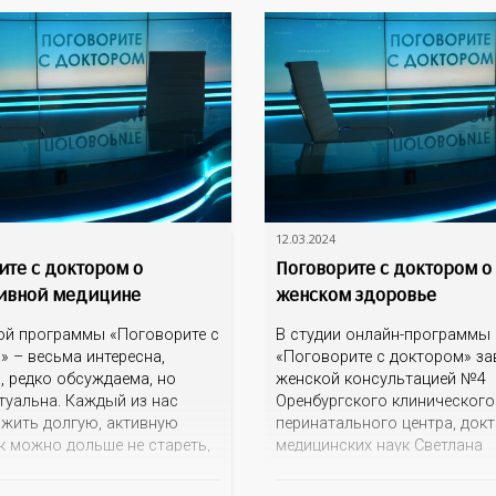
о долга? Как родственникам
сигарет? Куда могут обратит
ым общаться и
вать
12.03.2024
ите с доктором о
Поговорите с доктором о
ивной медицине
женском здоровье
ой программы «Поговорите с
В студии онлайн-программы
» – весьма интересна,
«Поговорите с доктором» з
, редко обсуждаема, но
женской консультацией №4
туальна. Каждый из нас
Оренбургского клинического
ожить долгую, активную
перинатального центра, док
к можно дольше не стареть,
медицинских наук Светлана
ь… возможно ли это?
Константиновна Кшнясева о
м об этом с авторитетным
на вопросы о сохранении