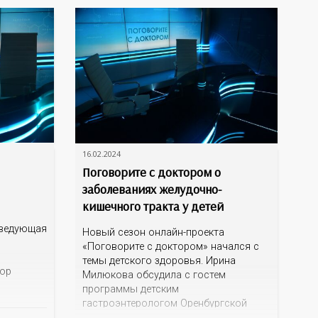
ься
16.02.2024
Поговорите с доктором о
заболеваниях желудочно-
кишечного тракта у детей
аведующая
Новый сезон онлайн-проекта
«Поговорите с доктором» начался с
темы детского здоровья. Ирина
тор
Милюкова обсудила с гостем
программы детским
тветила
гастроэнтерологом Оренбургской
областной детской клинической