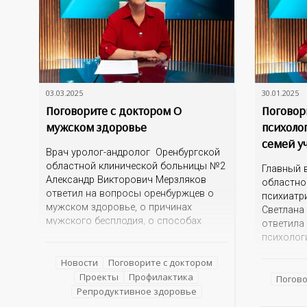
03.03.2025
30.01.2025
Поговорите с доктором О
Поговор
мужском здоровье
психоло
семей у
Врач уролог-андролог Оренбургской
областной клинической больницы №2
Главный 
Александр Викторович Мерзляков
областно
ответил на вопросы оренбуржцев о
психиатр
мужском здоровье, о причинах
Светлана
мужского бесплодия, о способах
ответила
лечения и предупреждения.
психолог
семей уча
Новости
Поговорите с доктором
оказывае
Проекты
Профилактика
специаль
Погово
Репродуктивное здоровье
прийти су
ли рассп