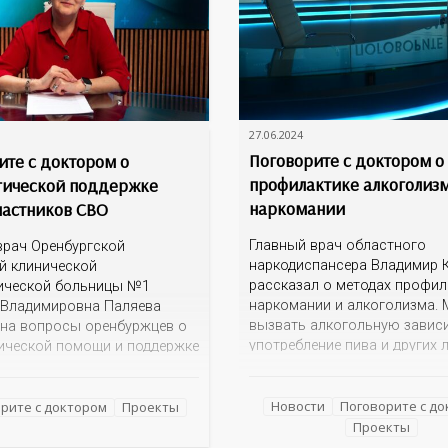
27.06.2024
Поговорите с доктором о
ите с доктором о
профилактике алкоголиз
гической поддержке
наркомании
частников СВО
Главный врач областного
врач Оренбургской
наркодиспансера Владимир 
й клинической
рассказал о методах профил
ической больницы №1
наркомании и алкоголизма. 
 Владимировна Паляева
вызвать алкогольную завис
 на вопросы оренбуржцев о
употребление пива и других 
ической помощи и поддержке
спиртных напитков? По каки
стников СВО. Где
признакам родителям или бл
тся такая помощь? Есть ли
родственникам распознать, 
Новости
Поговорите с д
ные кабинеты, куда могут
рите с доктором
Проекты
подросток или уже взрослый
пруги, матери бойцов? Стоит
Проекты
дочь начали употреблять
рашивать, что пережил