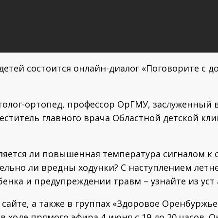
детей состоится онлайн-диалог «Поговорите с 
олог-ортопед, профессор ОрГМУ, заслуженный в
меститель главного врача Областной детской к
ляется ли повышенная температура сигналом к 
ельно ли вредны ходунки? С наступлением летне
бенка и предупреждении травм – узнайте из уст
сайте, а также в группах «Здоровое Оренбуржье
 ходе прямого эфира 4 июня с 19 до 20 часов. О