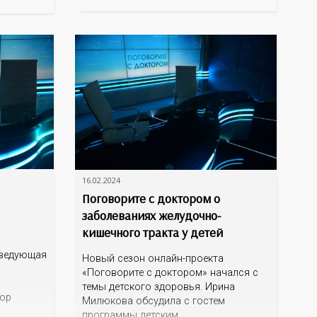
начальника отдела
чем
эпидемиологического надзора
лей
ься
16.02.2024
Поговорите с доктором о
заболеваниях желудочно-
кишечного тракта у детей
аведующая
Новый сезон онлайн-проекта
«Поговорите с доктором» начался с
темы детского здоровья. Ирина
тор
Милюкова обсудила с гостем
программы детским