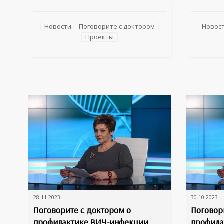
России, офтальмолог Александра
не болет
Евгеньевна Воронина. С какими
Поговори
проблемами зрения чаще всего
специали
Новости
Поговорите с доктором
Новос
обращаются в детское отделение, как
Федорови
Проекты
родителям понять, что у ребенка
заведующ
падает зрение, есть ли альтернатива
и персон
очкам для детей, почему развивается
Институт
косоглазие? На эти
медицины
персонал
28.11.2023
30.10.2023
Поговорите с доктором о
Поговор
профилактике ВИЧ-инфекции
профила