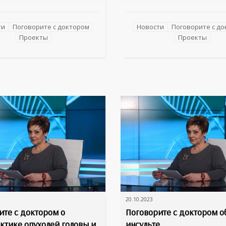
ь… возможно ли это?
Константиновна Кшнясева о
м об этом с авторитетным
на вопросы о сохранении
стом – Андреем
репродуктивной функции,
ти
Поговорите с доктором
Новости
Поговорите с д
чем Тарасевичем,
профилактике нежелательно
Проекты
Проекты
им кафедрой превентивной
беременности и поддержке ж
ализированной медицины
организма в период менопау
а междисциплинарной
; руководителем центра
изированной
20.10.2023
ите с доктором о
Поговорите с доктором о
ктике опухолей головы и
инсульте