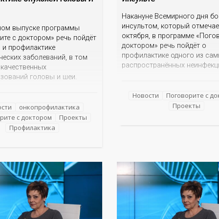
Накануне Всемирного дня б
инсультом, который отмечае
ном выпуске программы
октября, в программе «Пого
ите с доктором» речь пойдёт
доктором» речь пойдёт о
и и профилактике
профилактике одного из са
ческих заболеваний, в том
распространённых неинфек
окачественных
заболеваний современного ч
зований головы и шеи.
Кто рискует заболеть инсул
кторы провоцируют
Каковы его первые проявлен
Новости
Поговорите с д
е опухолей головы и шеи?
правильно оказать первую 
Проекты
анние признаки
ости
онкопрофилактика
На эти вопросы об остром 
ческих заболеваний? Как
рите с доктором
Проекты
мозгового кровообращения 
тся рак щитовидной железы?
Профилактика
гость программы – главный
временные методы лечения
минздрава
применяются в Оренбуржье?
другие вопросы ответят