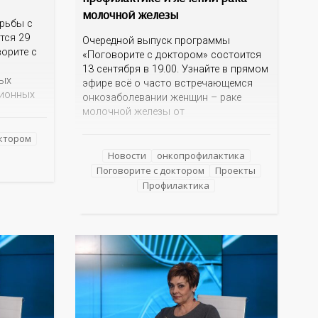
молочной железы
орьбы с
тся 29
Очередной выпуск программы
ворите с
«Поговорите с доктором» состоится
13 сентября в 19.00. Узнайте в прямом
мых
эфире всё о часто встречающемся
ционных
онкозаболевании женщин – раке
еловека.
молочной железы от
ьтом?
квалифицированных специалистов
ия? Как
октором
Оренбургского областного
помощь?
клинического онкодиспансера –
Новости
онкопрофилактика
нарушении
заместителя главного врача по
Поговорите с доктором
Проекты
ответит
амбулаторно-поликлинической работе
Профилактика
 невролог
Светланы Юрьевны Обух и врача-
онколога поликлиники Ольги
Владимировны Шидловской. Кто
находится в группе риска, по каким