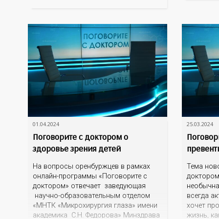
супруг в
воинског
и знаком
поддержи
01.04.2024
25.03.2024
Поговорите с доктором о
Поговор
здоровье зрения детей
превент
На вопросы оренбуржцев в рамках
Тема нов
онлайн-программы «Поговорите с
доктором
доктором» отвечает заведующая
необычна
научно-образовательным отделом
всегда ак
«МНТК «Микрохирургия глаза» имени
хочет пр
академика С.Н. Федорова» Минздрава
жизнь, ка