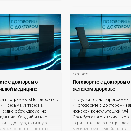
наркотические средства? В 
о время исполнения
опасность модных замените
о долга? Как родственникам
сигарет? Куда могут обратит
ым общаться и
вать
12.03.2024
ите с доктором о
Поговорите с доктором о
ивной медицине
женском здоровье
ой программы «Поговорите с
В студии онлайн-программы
» – весьма интересна,
«Поговорите с доктором» з
, редко обсуждаема, но
женской консультацией №4
туальна. Каждый из нас
Оренбургского клинического
ожить долгую, активную
перинатального центра, док
к можно дольше не стареть,
медицинских наук Светлана