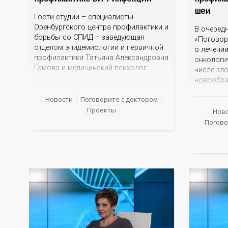
шеи
Гости студии – специалисты
Оренбургского центра профилактики и
В очеред
борьбы со СПИД – заведующая
«Поговор
отделом эпидемиологии и первичной
о лечени
профилактики Татьяна Александровна
онкологи
Гамова и медицинский психолог
числе зл
Дарья Александровна Красникова
новообра
Незнание и страх зачастую
Какие фа
порождают небылицы, домыслы и
Новости
Поговорите с доктором
появлени
даже агрессию. Эксперты готовы
Проекты
Каковы р
Нов
развенчать мифы, рассказать об
онкологи
Погово
эпидситуации в Оренбургской
проявляе
области, о проявлениях болезни, о
Какие со
тестировании и лечении, о
сегодня 
На эти и 