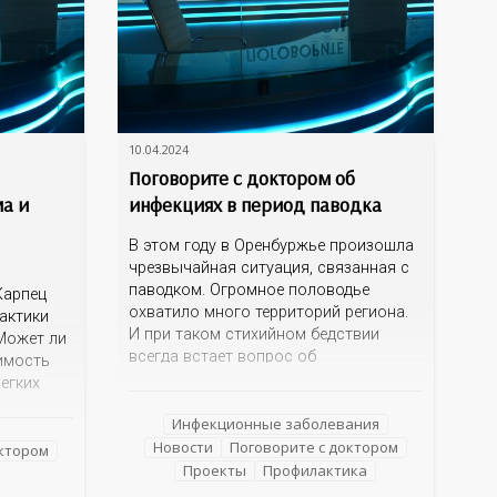
10.04.2024
Поговорите с доктором об
ма и
инфекциях в период паводка
В этом году в Оренбуржье произошла
чрезвычайная ситуация, связанная с
паводком. Огромное половодье
Карпец
охватило много территорий региона.
актики
И при таком стихийном бедствии
Может ли
всегда встает вопрос об
имость
инфекционной безопасности, о
легких
правилах поведения и мерах
м
профилактики болезней, которые
Инфекционные заболевания
изким
могут передаваться через воду. Об
Новости
Поговорите с доктором
что их
октором
этом мы сегодня и поговорим в нашей
Проекты
Профилактика
 сын или
программе с заместителем