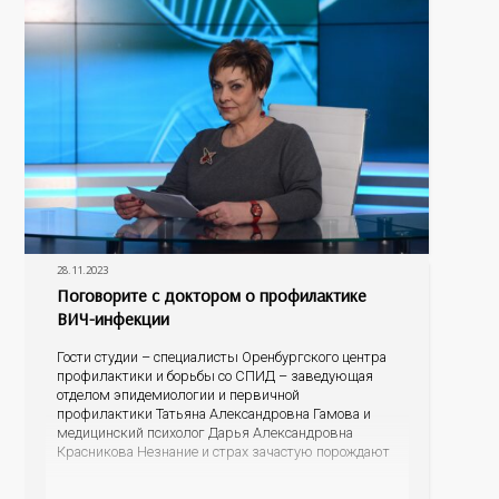
28.11.2023
Поговорите с доктором о профилактике
ВИЧ-инфекции
Гости студии – специалисты Оренбургского центра
профилактики и борьбы со СПИД – заведующая
отделом эпидемиологии и первичной
профилактики Татьяна Александровна Гамова и
медицинский психолог Дарья Александровна
Красникова Незнание и страх зачастую порождают
небылицы, домыслы и даже агрессию. Эксперты
готовы развенчать мифы, рассказать об