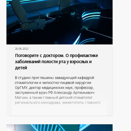
20.06.2022
Поговорите с доктором. О профилактике
заболеваний полости рта у взрослых и
детей
В студию приглашены заведующий кафедрой
стоматологии и челюстно-лицевой хирургии
ОрГМУ, доктор медицинских наук, профессор,
заслуженный врач РФ Александр Артемьевич
Матчин, а также главный детский стоматолог
регионального минздрава, заместитель главного
врача по организации оказания медицинской
помощи детскому населению ГБУЗ «Оренбургская
областная клиническая стоматологическая
поликлиника» Наталья Николаевна Семенова.
Нужно ли обращаться к стоматологу с