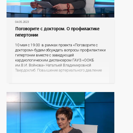
04.05.2023
Поговорите с доктором. О профилактике
гипертонии
10 мая с 19.00 в рамках проекта «Поговорите с
доктором» будем обсуждать вопросы профилактики
гипертонии вместе с заведующей
кардиологическим диспансером ГАУЗ «ООКБ
им.В.И. Войнова» Натальей Владимировной
Твердохлиб. Повышение артериального давление
не всегда ощущается человеком, и в этом есть
опасность. Неконтролируемое высокое АД
существенно увеличивает риск инсульта и
инфаркта, почечной недостаточности, заболеваний
зрительных органов, осложнений беременности