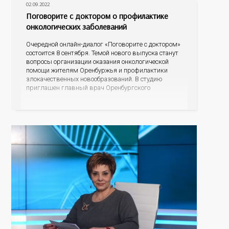
02.09.2022
Поговорите с доктором о профилактике
онкологических заболеваний
Очередной онлайн-диалог «Поговорите с доктором»
состоится 8 сентября. Темой нового выпуска станут
вопросы организации оказания онкологической
помощи жителям Оренбуржья и профилактики
злокачественных новообразований. В студию
приглашен главный врач Оренбургского
областного онкологического диспансера Лев
Александрович Кудяков. Разговор пойдет о
профилактике самых распространенных
онкологических заболеваний, о возможности во
время диспансеризации определять опухоли
различных локализаций на ранних стадиях,