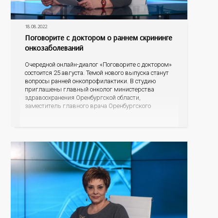
18.08.2022
Поговорите с доктором о раннем скрининге
онкозаболеваний
Очередной онлайн-диалог «Поговорите с доктором»
состоится 25 августа. Темой нового выпуска станут
вопросы ранней онкопрофилактики. В студию
приглашены главный онколог министерства
здравоохранения Оренбургской области,
заместитель главного врача Оренбургского
областного онкологического диспансера Константин
Владимирович Щетинин и начальник Центра
мониторинга скрининговых программ
Оренбургской области Полина Ишхановна Саакян.
Разговор пойдет о профилактике онкологических
заболеваний, а именно о скрининговых