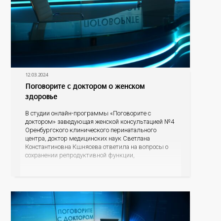
12.03.2024
Поговорите с доктором о женском
здоровье
В студии онлайн-программы «Поговорите с
доктором» заведующая женской консультацией №4
Оренбургского клинического перинатального
центра, доктор медицинских наук Светлана
Константиновна Кшнясева ответила на вопросы о
сохранении репродуктивной функции,
профилактике нежелательной беременности и
поддержке женского организма в период
менопаузы.