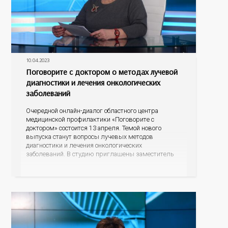
10.04.2023
Поговорите с доктором о методах лучевой
диагностики и лечения онкологических
заболеваний
Очередной онлайн-диалог областного центра
медицинской профилактики «Поговорите с
доктором» состоится 13 апреля. Темой нового
выпуска станут вопросы лучевых методов
диагностики и лечения онкологических
заболеваний. В студию приглашены заместитель
главного врача Оренбургского областного
онкодиспансера Инга Яковлевна Панова и
заведующий отделением лучевой диагностики
Алексей Викторович Емельянов. Какого размера
опухоли можно обнаружить с помощью
современных маммографов и компьютерных