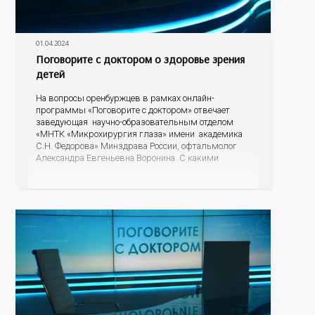
01.04.2024
Поговорите с доктором о здоровье зрения
детей
На вопросы оренбуржцев в рамках онлайн-
программы «Поговорите с доктором» отвечает
заведующая научно-образовательным отделом
«МНТК «Микрохирургия глаза» имени академика
С.Н. Федорова» Минздрава России, офтальмолог
Александра Евгеньевна Воронина. С какими
проблемами зрения чаще всего обращаются в
детское отделение, как родителям понять, что у
ребенка падает зрение, есть ли альтернатива очкам
для детей, почему развивается косоглазие? На эти