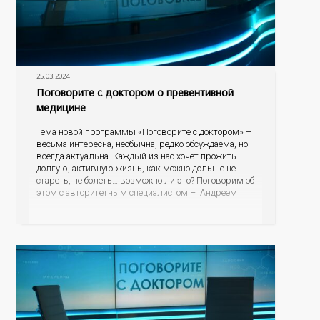
25.03.2024
Поговорите с доктором о превентивной
медицине
Тема новой программы «Поговорите с доктором» –
весьма интересна, необычна, редко обсуждаема, но
всегда актуальна. Каждый из нас хочет прожить
долгую, активную жизнь, как можно дольше не
стареть, не болеть… возможно ли это? Поговорим об
этом с авторитетным специалистом – Андреем
Федоровичем Тарасевичем, заведующим кафедрой
превентивной и персонализированной медицины
Института междисциплинарной медицины;
руководителем центра персонализированной