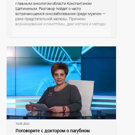
главным онкологом области Константином
Щетининым. Разговор пойдет о часто
встречающемся онкозаболевании среди мужчин —
раке предстательной железы. Причины
возникновения и симптомы, диагностика и методы
лечения, а также профилактика рака простаты –
тот круг тем, которые обсудим во время прямого
эфира. Зрители могут задавать свои наболевшие
вопросы, на
14.09.2022
Поговорите с доктором о пагубном