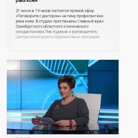
рака кожи
21 июня в 19 часов состоится прямой эфир
«Поговорите с доктором» на тему профилактики
рака кожи. В студию приглашены главный врач
Оренбургского областного клинического
онкодиспансера Лев Кудяков и руководитель
Центра мониторинга скрининговых программ
Полина Саакян. В ходе диалога специалисты
пояснят, насколько онкозаболевания кожи
распространены среди оренбуржцев, что
провоцирует возникновение данной патологии, как
человек может заподозрить