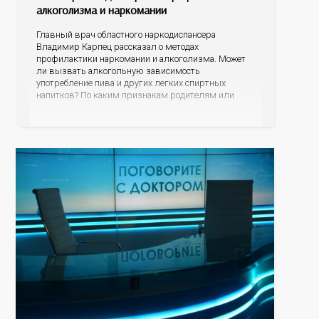
алкоголизма и наркомании
Главный врач областного наркодиспансера
Владимир Карпец рассказал о методах
профилактики наркомании и алкоголизма. Может
ли вызвать алкогольную зависимость
употребление пива и других легких спиртных
напитков? По каким признакам родителям или
близким родственникам распознать, что их
подросток или уже взрослый сын или дочь начали
употреблять наркотические средства? В чем
опасность модных заменителей сигарет? Куда могут
обратиться