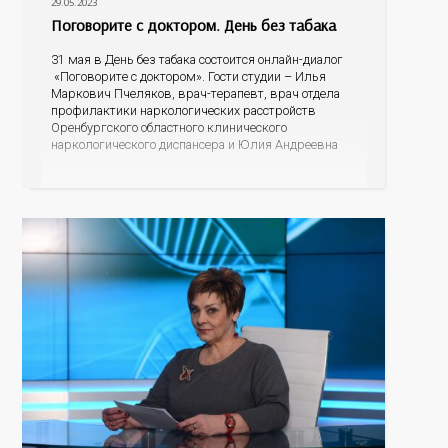
29.05.2023
Поговорите с доктором. День без табака
31 мая в День без табака состоится онлайн-диалог
«Поговорите с доктором». Гости студии – Илья
Маркович Пчеляков, врач-терапевт, врач отдела
профилактики наркологических расстройств
Оренбургского областного клинического
наркологического диспансера и Юлия Андреевна
Карабаева, медицинский психолог Оренбургского
областного центра общественного здоровья и
медицинской профилактики. Сколько вредных
веществ содержится в табачном дыме? Может ли
сигаретный фильтр их задержать?