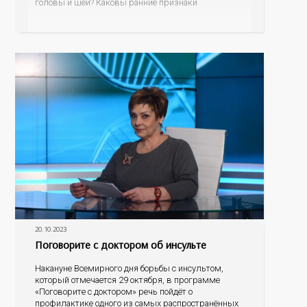
головы и шеи? Каковы ранние признаки
онкологических заболеваний? Как проявляется рак
щитовидной железы? Какие современные методы
лечения сегодня применяются в Оренбуржье? На
эти и другие вопросы ответят
20.10.2023
Поговорите с доктором об инсульте
Накануне Всемирного дня борьбы с инсультом,
который отмечается 29 октября, в программе
«Поговорите с доктором» речь пойдёт о
профилактике одного из самых распространённых