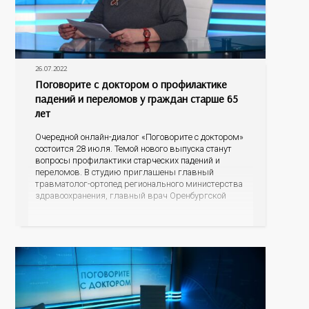
26.07.2022
Поговорите с доктором о профилактике
падений и переломов у граждан старше 65
лет
Очередной онлайн-диалог «Поговорите с доктором»
состоится 28 июля. Темой нового выпуска станут
вопросы профилактики старческих падений и
переломов. В студию приглашены главный
травматолог-ортопед регионального министерства
здравоохранения, главный врач Оренбургской
городской больницы №4 Дмитрий Юрьевич
Пупынин и главный гериатр минздрава области,
заместитель главного врача по медицинской части
областного психоневрологического госпиталя
ветеранов войн Наталья Сергеевна Шокурова. С