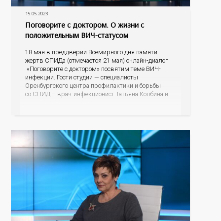
15.05.2023
Поговорите с доктором. О жизни с
положительным ВИЧ-статусом
18 мая в преддверии Всемирного дня памяти
жертв СПИДа (отмечается 21 мая) онлайн-диалог
«Поговорите с доктором» посвятим теме ВИЧ-
инфекции. Гости студии — специалисты
Оренбургского центра профилактики и борьбы
со СПИД – врач-инфекционист Татьяна Колбина и
специалист по социальной работе Евгения
Владимировна Капралова. Если произошло
инфицирование ВИЧ, почему важно не откладывая,
встать на диспансерный учет и получать
бесплатную помощь; как обезопасить своих