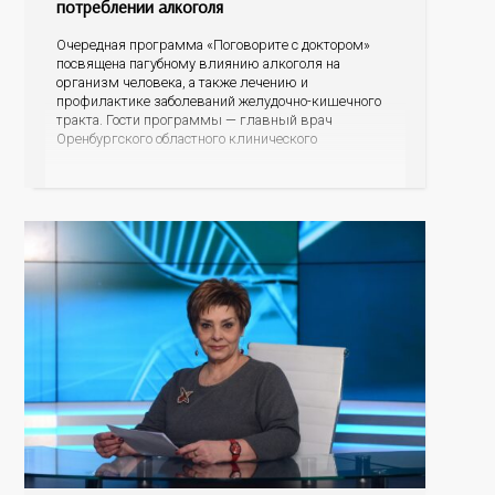
потреблении алкоголя
Очередная программа «Поговорите с доктором»
посвящена пагубному влиянию алкоголя на
организм человека, а также лечению и
профилактике заболеваний желудочно-кишечного
тракта. Гости программы — главный врач
Оренбургского областного клинического
наркологического диспансера, главный нарколог
регионального минздрава Владимир Васильевич
Карпец и главный гастроэнтеролог министерства
здравоохранения Оренбургской области Елена
Анатольевна Подгороднева.