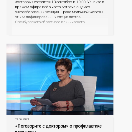
доктором» состоится 13 сентября в 19.00. Узнайте в
прямом эфире всё о часто встречающемся
онкозаболевании женщин – раке молочной железы
от квалифицированных специалистов
Оренбургского областного клинического
онкодиспансера – заместителя главного врача по
амбулаторно-поликлинической работе Светланы
Юрьевны Обух и врача-онколога поликлиники
Ольги Владимировны Шидловской. Кто находится в
группе риска, по каким
19.06.2023
«Поговорите с доктором» о профилактике