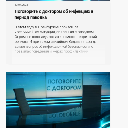
10.04.2024
Поговорите с доктором об инфекциях в
период паводка
В этом году в Оренбуржье произошла
чрезвычайная ситуация, связанная с паводком.
Огромное половодье охватило много территорий
региона. И при таком стихийном бедствии всегда
встает вопрос об инфекционной безопасности, о
правилах поведения и мерах профилактики
болезней, которые могут передаваться через воду.
Об этом мы сегодня и поговорим в нашей
программе с заместителем начальника отдела
эпидемиологического надзора