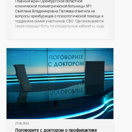
Главный врач Оренбургской областной
клинической психиатрической больницы №1
Светлана Владимировна Паляева ответила на
вопросы оренбуржцев о психологической помощи и
поддержке семей участников СВО. Где оказывается
такая помощь? Есть ли специальные кабинеты, куда
могут прийти супруги, матери бойцов? Стоит ли
расспрашивать, что пережил супруг во время
исполнения воинского долга? Как родственникам и
знакомым общаться и поддерживать
27.06.2024
Поговорите с доктором о профилактике