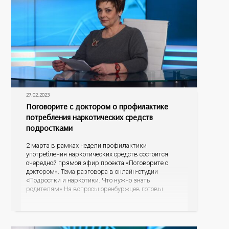
27.02.2023
Поговорите с доктором о профилактике
потребления наркотических средств
подростками
2 марта в рамках недели профилактики
употребления наркотических средств состоится
очередной прямой эфир проекта «Поговорите с
доктором». Тема разговора в онлайн-студии
«Подростки и наркотики. Что нужно знать
родителям» На вопросы оренбуржцев готовы
ответить ведущие доктора областного
наркодиспансера: главный врач, главный нарколог
Оренбургской области Владимир Карпец и
заведующая диспансерно-поликлиническим