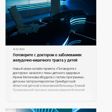
16.02.2024
Поговорите с доктором о заболеваниях
желудочно-кишечного тракта у детей
Новый сезон онлайн-проекта «Поговорите с
доктором» начался с темы детского здоровья.
Ирина Милюкова обсудила с гостем программы
детским гастроэнтерологом Оренбургской
областной детской клинической больницы Еленой
Громаковской причины возникновения болезней
ЖКТ, симптомы заболеваний системы, а главное,
меры профилактики болезней желудка и
кишечника у детей.