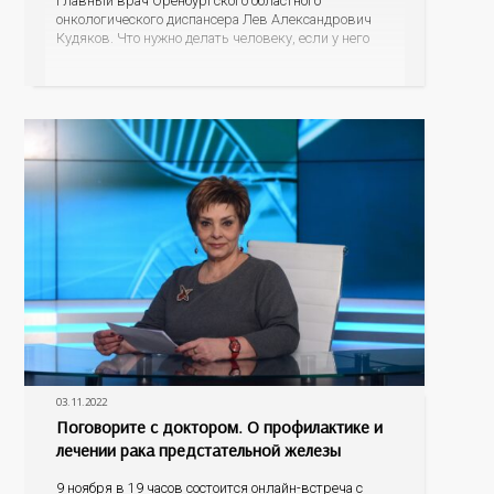
главный врач Оренбургского областного
онкологического диспансера Лев Александрович
Кудяков. Что нужно делать человеку, если у него
есть подозрение на онкологию; какие признаки
должны насторожить; возможно ли обнаружить
онкологию во время диспансеризации или
профосмотра; как свести к минимуму риск
возникновения
03.11.2022
Поговорите с доктором. О профилактике и
лечении рака предстательной железы
9 ноября в 19 часов состоится онлайн-встреча с