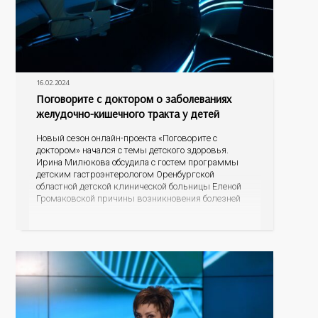
16.02.2024
Поговорите с доктором о заболеваниях
желудочно-кишечного тракта у детей
Новый сезон онлайн-проекта «Поговорите с
доктором» начался с темы детского здоровья.
Ирина Милюкова обсудила с гостем программы
детским гастроэнтерологом Оренбургской
областной детской клинической больницы Еленой
Громаковской причины возникновения болезней
ЖКТ, симптомы заболеваний системы, а главное,
меры профилактики болезней желудка и
кишечника у детей.