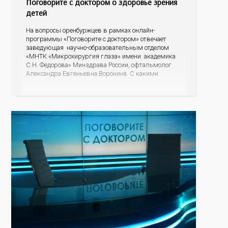
Поговорите с доктором о здоровье зрения
детей
На вопросы оренбуржцев в рамках онлайн-
программы «Поговорите с доктором» отвечает
заведующая научно-образовательным отделом
«МНТК «Микрохирургия глаза» имени академика
С.Н. Федорова» Минздрава России, офтальмолог
Александра Евгеньевна Воронина. С какими
проблемами зрения чаще всего обращаются в
детское отделение, как родителям понять, что у
ребенка падает зрение, есть ли альтернатива очкам
для детей, почему развивается косоглазие? На эти