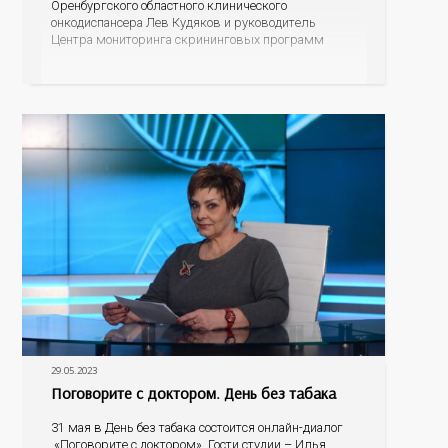
Оренбургского областного клинического
онкодиспансера Лев Кудяков и руководитель
Центра мониторинга скрининговых программ
Полина Саакян. В ходе диалога специалисты
пояснят, насколько онкозаболевания кожи
распространены среди оренбуржцев, что
провоцирует возникновение данной патологии, как
человек может заподозрить
29.05.2023
Поговорите с доктором. День без табака
31 мая в День без табака состоится онлайн-диалог
«Поговорите с доктором». Гости студии – Илья