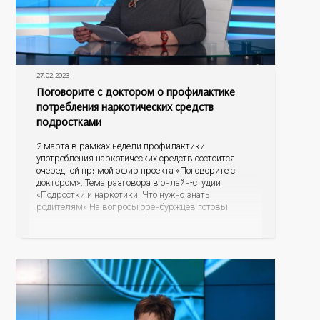
27.02.2023
Поговорите с доктором о профилактике
потребления наркотических средств
подростками
2 марта в рамках недели профилактики
употребления наркотических средств состоится
очередной прямой эфир проекта «Поговорите с
доктором». Тема разговора в онлайн-студии
«Подростки и наркотики. Что нужно знать
родителям» На вопросы оренбуржцев готовы
ответить ведущие доктора областного
наркодиспансера: главный врач, главный нарколог
Оренбургской области Владимир Карпец и
заведующая диспансерно-поликлиническим
отделением для детей и подростков Элина Балдина.