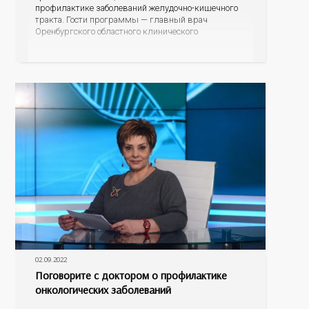
профилактике заболеваний желудочно-кишечного
тракта. Гости программы — главный врач
Оренбургского областного клинического
наркологического диспансера, главный нарколог
регионального минздрава Владимир Васильевич
Карпец и главный гастроэнтеролог министерства
здравоохранения Оренбургской области Елена
Анатольевна Подгороднева.
02.09.2022
Поговорите с доктором о профилактике
онкологических заболеваний