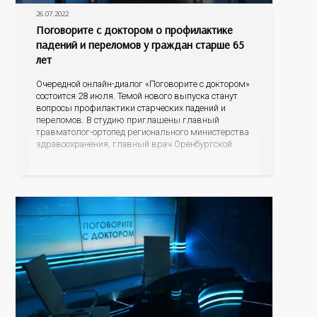
26.07.2022
Поговорите с доктором о профилактике
падений и переломов у граждан старше 65
лет
Очередной онлайн-диалог «Поговорите с доктором»
состоится 28 июля. Темой нового выпуска станут
вопросы профилактики старческих падений и
переломов. В студию приглашены главный
травматолог-ортопед регионального министерства
здравоохранения, главный врач Оренбургской
городской больницы №4 Дмитрий Юрьевич
Пупынин и главный гериатр минздрава области,
заместитель главного врача по медицинской части
областного психоневрологического госпиталя
ветеранов войн Наталья Сергеевна Шокурова. С