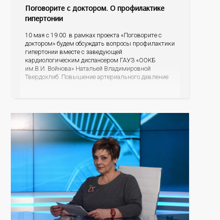
Поговорите с доктором. О профилактике
гипертонии
10 мая с 19.00 в рамках проекта «Поговорите с
доктором» будем обсуждать вопросы профилактики
гипертонии вместе с заведующей
кардиологическим диспансером ГАУЗ «ООКБ
им.В.И. Войнова» Натальей Владимировной
Твердохлиб. Повышение артериального давление
не всегда ощущается человеком, и в этом есть
опасность. Неконтролируемое высокое АД
существенно увеличивает риск инсульта и
инфаркта, почечной недостаточности, заболеваний
зрительных органов, осложнений беременности