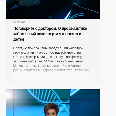
20.06.2022
Поговорите с доктором. О профилактике
заболеваний полости рта у взрослых и
детей
В студию приглашены заведующий кафедрой
стоматологии и челюстно-лицевой хирургии
ОрГМУ, доктор медицинских наук, профессор,
заслуженный врач РФ Александр Артемьевич
Матчин, а также главный детский стоматолог
регионального минздрава, заместитель главного
врача по организации оказания медицинской
помощи детскому населению ГБУЗ «Оренбургская
областная клиническая стоматологическая
поликлиника» Наталья Николаевна Семенова.
Нужно ли обращаться к стоматологу с
профилактической целью, когда