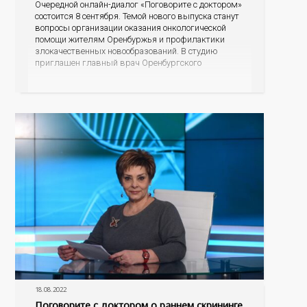
Очередной онлайн-диалог «Поговорите с доктором»
состоится 8 сентября. Темой нового выпуска станут
вопросы организации оказания онкологической
помощи жителям Оренбуржья и профилактики
злокачественных новообразований. В студию
приглашен главный врач Оренбургского
областного онкологического диспансера Лев
Александрович Кудяков. Разговор пойдет о
профилактике самых распространенных
онкологических заболеваний, о возможности во
время диспансеризации определять опухоли
различных локализаций на ранних стадиях,
18.08.2022
Поговорите с доктором о раннем скрининге