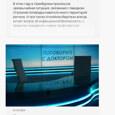
В этом году в Оренбуржье произошла
чрезвычайная ситуация, связанная с паводком.
Огромное половодье охватило много территорий
региона. И при таком стихийном бедствии всегда
встает вопрос об инфекционной безопасности, о
правилах поведения и мерах профилактики
болезней, которые могут передаваться через воду.
Об этом мы сегодня и поговорим в нашей
программе с заместителем начальника отдела
эпидемиологического надзора
01.04.2024