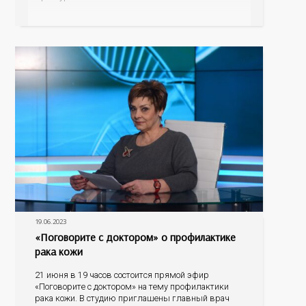
онкодиспансера – заместителя главного врача по
амбулаторно-поликлинической работе Светланы
Юрьевны Обух и врача-онколога поликлиники
Ольги Владимировны Шидловской. Кто находится в
группе риска, по каким
19.06.2023
«Поговорите с доктором» о профилактике
рака кожи
21 июня в 19 часов состоится прямой эфир
«Поговорите с доктором» на тему профилактики
рака кожи. В студию приглашены главный врач