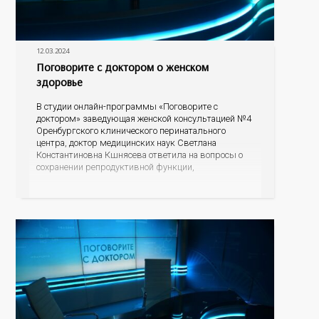
12.03.2024
Поговорите с доктором о женском
здоровье
В студии онлайн-программы «Поговорите с
доктором» заведующая женской консультацией №4
Оренбургского клинического перинатального
центра, доктор медицинских наук Светлана
Константиновна Кшнясева ответила на вопросы о
сохранении репродуктивной функции,
профилактике нежелательной беременности и
поддержке женского организма в период
менопаузы.