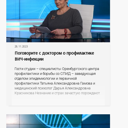
28.11.2023
Поговорите с доктором о профилактике
ВИЧ-инфекции
Гости студии – специалисты Оренбургского центра
профилактики и борьбы со СПИД – заведующая
отделом эпидемиологии и первичной
профилактики Татьяна Александровна Гамова и
медицинский психолог Дарья Александровна
Красникова Незнание и страх зачастую порождают
небылицы, домыслы и даже агрессию. Эксперты
готовы развенчать мифы, рассказать об
эпидситуации в Оренбургской области, о
проявлениях болезни, о тестировании и лечении, о