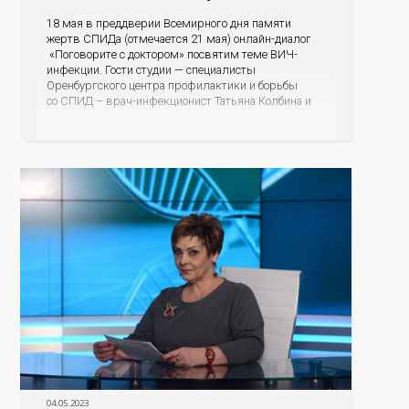
18 мая в преддверии Всемирного дня памяти
жертв СПИДа (отмечается 21 мая) онлайн-диалог
«Поговорите с доктором» посвятим теме ВИЧ-
инфекции. Гости студии — специалисты
Оренбургского центра профилактики и борьбы
со СПИД – врач-инфекционист Татьяна Колбина и
специалист по социальной работе Евгения
Владимировна Капралова. Если произошло
инфицирование ВИЧ, почему важно не откладывая,
встать на диспансерный учет и получать
бесплатную помощь; как обезопасить своих
04.05.2023