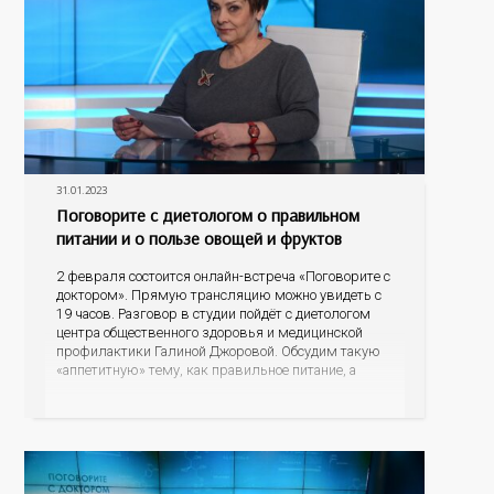
31.01.2023
Поговорите с диетологом о правильном
питании и о пользе овощей и фруктов
2 февраля состоится онлайн-встреча «Поговорите с
доктором». Прямую трансляцию можно увидеть с
19 часов. Разговор в студии пойдёт с диетологом
центра общественного здоровья и медицинской
профилактики Галиной Джоровой. Обсудим такую
«аппетитную» тему, как правильное питание, а
подробнее остановимся на пользе овощей и
фруктов. Какие продукты питания могут
спровоцировать риски развития онкопатологий и
других заболеваний, а