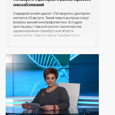
онкозаболеваний
Очередной онлайн-диалог «Поговорите с доктором»
состоится 25 августа. Темой нового выпуска станут
вопросы ранней онкопрофилактики. В студию
приглашены главный онколог министерства
здравоохранения Оренбургской области,
заместитель главного врача Оренбургского
областного онкологического диспансера Константин
Владимирович Щетинин и начальник Центра
мониторинга скрининговых программ
Оренбургской области Полина Ишхановна Саакян.
Разговор пойдет о профилактике онкологических
заболеваний, а именно о скрининговых