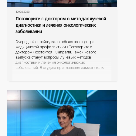
10.04.2023
Поговорите с доктором о методах лучевой
диагностики и лечения онкологических
заболеваний
Очередной онлайн-диалог областного центра
медицинской профилактики «Поговорите с
доктором» состоится 13 апреля. Темой нового
выпуска станут вопросы лучевых методов
диагностики и лечения онкологических
заболеваний. В студию приглашены заместитель
главного врача Оренбургского областного
онкодиспансера Инга Яковлевна Панова и
заведующий отделением лучевой диагностики
Алексей Викторович Емельянов. Какого размера
опухоли можно обнаружить с помощью
современных маммографов и компьютерных