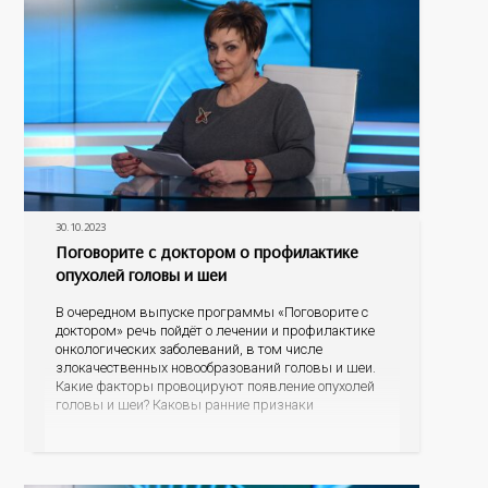
30.10.2023
Поговорите с доктором о профилактике
опухолей головы и шеи
В очередном выпуске программы «Поговорите с
доктором» речь пойдёт о лечении и профилактике
онкологических заболеваний, в том числе
злокачественных новообразований головы и шеи.
Какие факторы провоцируют появление опухолей
головы и шеи? Каковы ранние признаки
онкологических заболеваний? Как проявляется рак
щитовидной железы? Какие современные методы
лечения сегодня применяются в Оренбуржье? На
эти и другие вопросы ответят