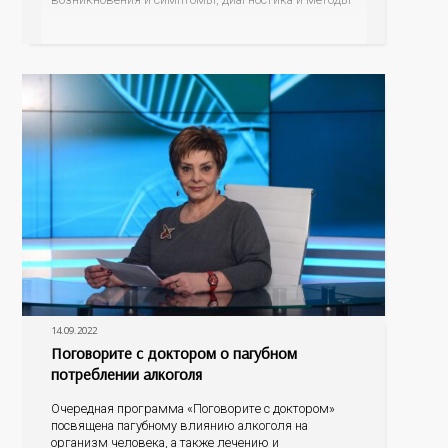
лечения, а также профилактика рака простаты –
тот круг тем, которые обсудим во время прямого
эфира. Зрители могут задавать свои наболевшие
вопросы, на
14.09.2022
Поговорите с доктором о пагубном
потреблении алкоголя
Очередная программа «Поговорите с доктором»
посвящена пагубному влиянию алкоголя на
организм человека, а также лечению и