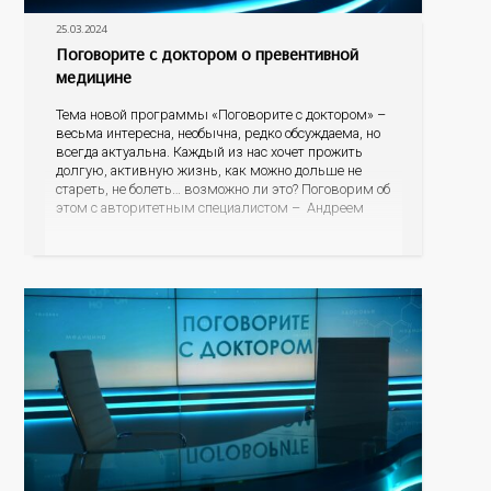
25.03.2024
Поговорите с доктором о превентивной
медицине
Тема новой программы «Поговорите с доктором» –
весьма интересна, необычна, редко обсуждаема, но
всегда актуальна. Каждый из нас хочет прожить
долгую, активную жизнь, как можно дольше не
стареть, не болеть… возможно ли это? Поговорим об
этом с авторитетным специалистом – Андреем
Федоровичем Тарасевичем, заведующим кафедрой
превентивной и персонализированной медицины
Института междисциплинарной медицины;
руководителем центра персонализированной