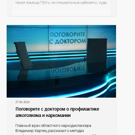
такая помощь? Есть ли специальные кабинеты, куда
могут прийти супруги, матери бойцов? Стоит ли
расспрашивать, что пережил супруг во время
исполнения воинского долга? Как родственникам и
знакомым общаться и поддерживать
27.06.2024
Поговорите с доктором о профилактике
алкоголизма и наркомании
Главный врач областного наркодиспансера
Владимир Карпец рассказал о методах