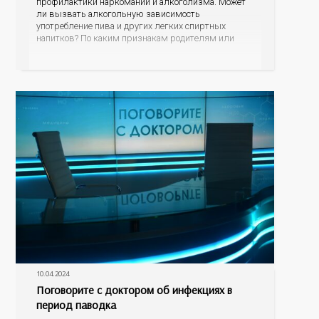
профилактики наркомании и алкоголизма. Может
ли вызвать алкогольную зависимость
употребление пива и других легких спиртных
напитков? По каким признакам родителям или
близким родственникам распознать, что их
подросток или уже взрослый сын или дочь начали
употреблять наркотические средства? В чем
опасность модных заменителей сигарет? Куда могут
обратиться
10.04.2024
Поговорите с доктором об инфекциях в
период паводка