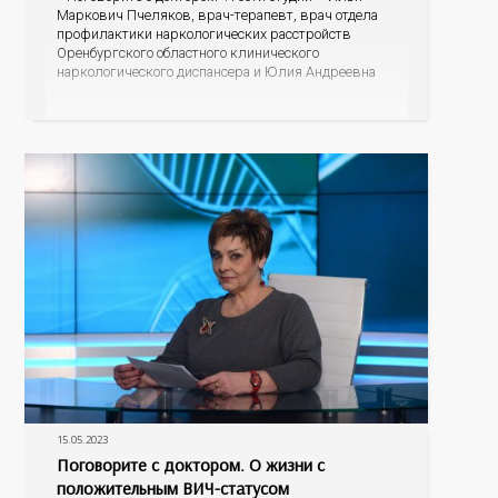
Маркович Пчеляков, врач-терапевт, врач отдела
профилактики наркологических расстройств
Оренбургского областного клинического
наркологического диспансера и Юлия Андреевна
Карабаева, медицинский психолог Оренбургского
областного центра общественного здоровья и
медицинской профилактики. Сколько вредных
веществ содержится в табачном дыме? Может ли
сигаретный фильтр их задержать?
15.05.2023
Поговорите с доктором. О жизни с
положительным ВИЧ-статусом