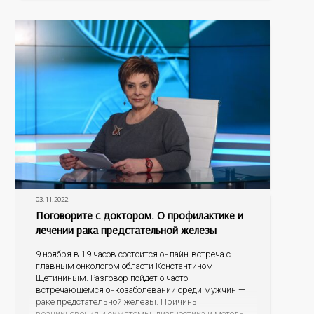
онкологию во время диспансеризации или
профосмотра; как свести к минимуму риск
возникновения
03.11.2022
Поговорите с доктором. О профилактике и
лечении рака предстательной железы
9 ноября в 19 часов состоится онлайн-встреча с
главным онкологом области Константином
Щетининым. Разговор пойдет о часто
встречающемся онкозаболевании среди мужчин —
раке предстательной железы. Причины
возникновения и симптомы, диагностика и методы