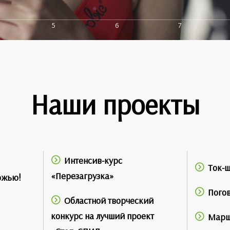
5
6
7
Наши проекты
Интенсив-курс
Ток-ш
«Перезагрузка»
ржью!
Пого
Областной творческий
конкурс на лучший проект
Марш