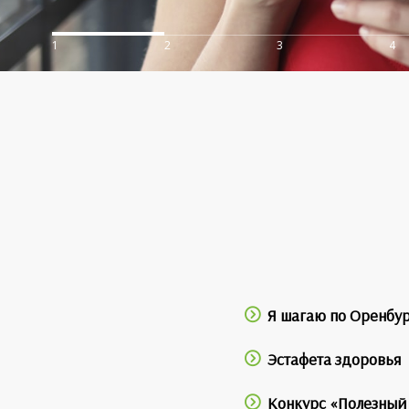
1
2
3
4
Я шагаю по Оренбу
Эстафета здоровья
Конкурс «Полезный