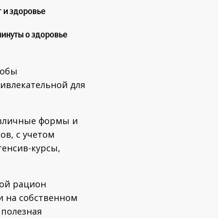
 и здоровье
минуты о здоровье
тобы
ривлекательной для
азличные формы и
ов, с учетом
тенсив-курсы,
вой рацион
и на собственном
 полезная