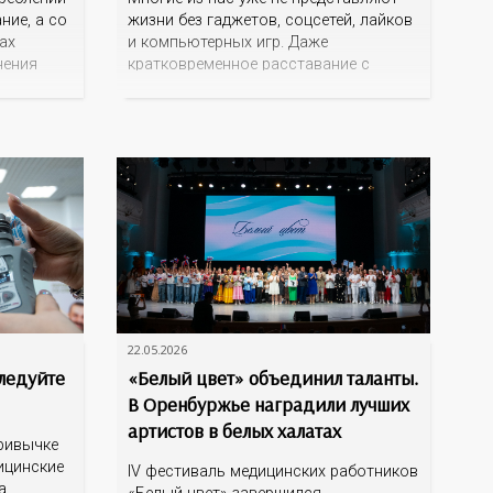
ние, а со
жизни без гаджетов, соцсетей, лайков
ах
и компьютерных игр. Даже
нения
кратковременное расставание с
телефоном вызывает у нас панику и
йствуют
стресс. Смартфоны становятся
 очередь
нашими убежищами от реальности, и,
 мозга,
как предупреждают врачи, чрезмерное
ра.
погружение в виртуальный мир может
али
привести к серьёзным психическим
 приема
проблемам. Как
22.05.2026
Следуйте
«Белый цвет» объединил таланты.
В Оренбуржье наградили лучших
артистов в белых халатах
привычке
ицинские
IV фестиваль медицинских работников
а