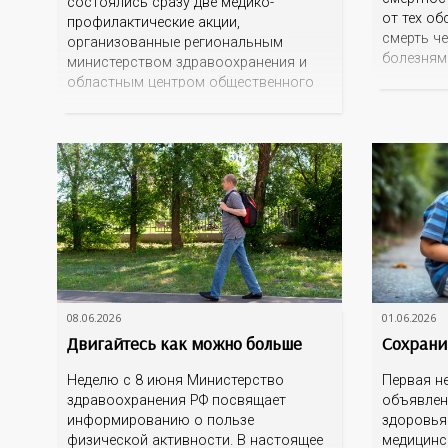
состоялись сразу две медико-
от тех об
профилактические акции,
смерть ч
организованные региональным
болезням
министерством здравоохранения и
умышленн
областным центром общественного
или неум
здоровья: «Диспансеризация +» и
случаи) 
«Узнай больше о свое здоровье».
Наиболее
Расширенную диспансеризацию
этого кла
можно было пройти сразу в 5
самоубий
поликлиниках областного центра.
несчастн
Этим воспользовались 166
транспор
оренбуржцев. А более 200 человек
случайны
смогли совместить покупки с заботой
о здоровье. В ТРЦ «Армада
08.06.2026
01.06.2026
Двигайтесь как можно больше
Сохрани
Неделю с 8 июня Министерство
Первая н
здравоохранения РФ посвящает
объявлен
информированию о пользе
здоровья 
физической активности. В настоящее
медицинс