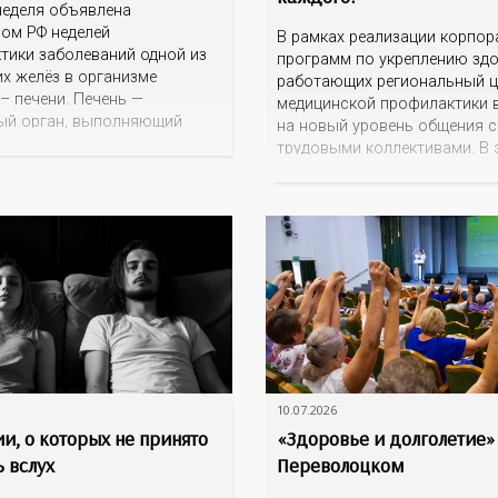
неделя объявлена
ом РФ неделей
В рамках реализации корпо
тики заболеваний одной из
программ по укреплению зд
х желёз в организме
работающих региональный ц
– печени. Печень —
медицинской профилактики 
ый орган, выполняющий
на новый уровень общения с
0 функций, включая
трудовыми коллективами. В 
цию, синтез белков и желчи,
кинотеатр «Сокол» на один д
регуляцию обмена веществ.
превратился в открытую сту
 заболевания, такие как
для сотрудников более 10 в
льная жировая болезнь
предприятий и организаций 
НАЖБП), цирроз и гепатиты
прошло интерактивное ток-ш
ся все более
деталях». На встречу с рабо
раненными. По данным
пришла настоящая
10.07.2026
и, о которых не принято
«Здоровье и долголетие»
 вслух
Переволоцком