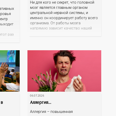
Ни для кого не секрет, что головной
мозг является главным органом
ративных
центральной нервной системы, и
оровья
именно он координирует работу всего
ентр
организма. От работы мозга
выходит
напрямую зависит качество нашей
жизни, поэтому поддерживать его
этот раз
здоровье важно в любом возрасте.
ень
Заболевания головного мозга
дию, где
бывают разные по природе
едущих
возникновения (воспалительными,
области
сосудистыми, дегенеративными и
оу «ВИЧ в
т.д.). К
тниками
самым распространенным заболеваниям головн
атеросклероз, инсульт, деменция,
болезнь Альцгеймера. На
06.07.2026
 в
Аллергия…
Аллергия – повышенная