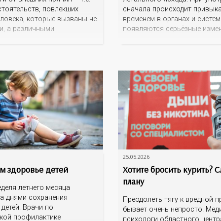
стоятельств, повлекших
сначала происходит привыка
еловека, которые вызваны не
временем в органах и систем
и, а различными
появляются серьёзные изме
ыми (например, убийства)
токсического характера.
ышленными (несчастные
Синтетические наркотики де
внешними воздействиями.
очень агрессивно. В первую
 известные причины смерти
страдают функции головного
сса — убийства,
связанные с восприятием ми
ства, разного рода
Однажды попробовав… Быв
ые случаи, включая
случаи, когда после первого
тные происшествия,
наркотиков у человека
е отравления, утопления
25.05.2026
м здоровье детей
Хотите бросить курить? 
плану
еделя летнего месяца
а днями сохранения
Преодолеть тягу к вредной 
детей. Врачи по
бывает очень непросто. Мед
кой профилактике
психологи областного центр