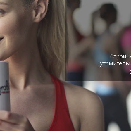
Стройн
утомительн