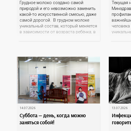
Грудное молоко создано самой
Текущая 
природой и его невозможно заменить
Минздрав
какой-то искусственной смесью, даже
профилак
самой дорогой. В грудном молоке
важнейши
уникальный состав, который меняется
человека 
в зависимости от возраста ребёнка, в
уникальн
зависимости от времени суток. В
более 10
момент рождения – это молозиво, а
детоксика
как малыш подрастает – меняется
а также 
состав белков, жиров, углеводов,
Однако ее
иммунных компонентов, антигенный
неалкого
состав. Только грудное молоко
печени (
содержит
становят
распрост
14.07.2026
13.07.2026
Суббота — день, когда можно
Инфекци
заняться собой!
говорить