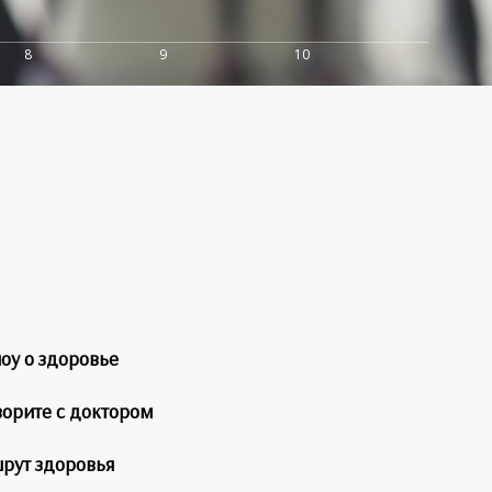
8
9
10
оу о здоровье
ворите с доктором
рут здоровья